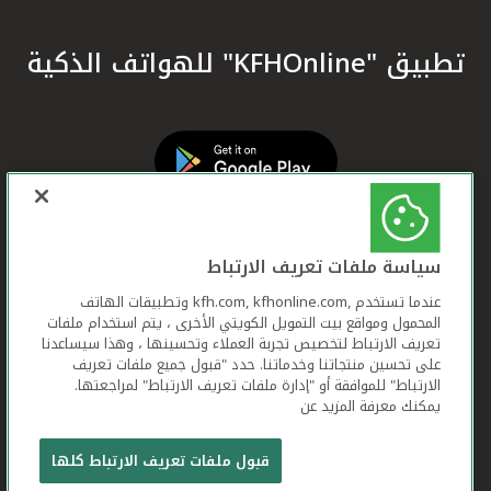
تطبيق "KFHOnline" للهواتف الذكية
سياسة ملفات تعريف الارتباط
عندما تستخدم ,kfh.com, kfhonline.com وتطبيقات الهاتف
المحمول ومواقع بيت التمويل الكويتي الأخرى ، يتم استخدام ملفات
تعريف الارتباط لتخصيص تجربة العملاء وتحسينها ، وهذا سيساعدنا
على تحسين منتجاتنا وخدماتنا. حدد "قبول جميع ملفات تعريف
الارتباط" للموافقة أو "إدارة ملفات تعريف الارتباط" لمراجعتها.
يمكنك معرفة المزيد عن
بيت التمويل الكويتي جميع الحقوق محفوظة © 2026
قبول ملفات تعريف الارتباط كلها