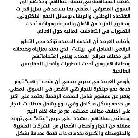
تركيا
بهدف المساهمة في تنمية أعمالهم، وجذبهم الى
السوق المصرفي المنظم، بما يساعد في تعزيز قدرات
الاقتصاد الوطني، والارتقاء بوسائل الدفع الالكتروني،
مصر
وتحقيق المزيد من الأمان والسرعة ومواكبة أحدث
التطورات في التعاملات المالية حول العالم.
المملكة المتحدة
وأضاف
العربيد
أن الخدمة الجديدة تؤكد مدى التطور
الرقمى الشامل في "بيتك"، الذي يمتد بمزاياه وخدماته
مملكة البحرين
الى مختلف شرائح العملاء، ويلبي اهتماماتهم
وتطلعاتهم وفق أحدث التطورات وأفضل المقاييس
العالمية.
وأوضح
العربيد
في تصريح صحفي أن منصة "زاهب" توفر
خدمة دفع مبتكرة للتجار هي الافضل في السوق المحلي،
وتعبر عن مفهوم شامل للمنصة الرقمية يعتمد على اكثر
من خدمة بشكل متكامل وفي تنوع يشمل متطلبات التجار
على اختلاف مجالات عملهم، مع مراعاة نظم البيع
وخصائص عملائهم ، مشددا على حرص "بيتك" على تزويد
عملائه من التجار وأصحاب الأعمال من الشركات الصغيرة
والمتوسطة والكبيرة بخدمات ذات قيمة مضافة بشكل