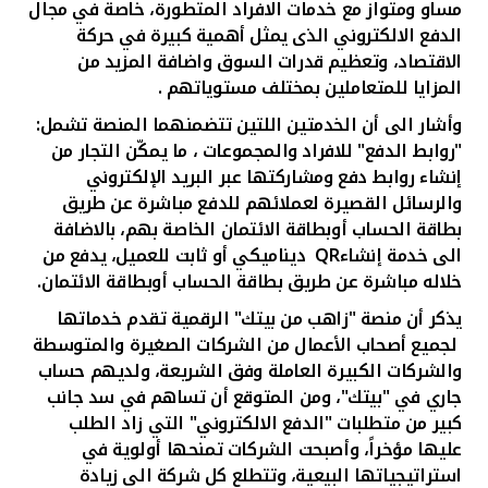
مساو ومتواز مع خدمات الافراد المتطورة، خاصة في مجال
الدفع الالكتروني الذى يمثل أهمية كبيرة في حركة
الاقتصاد، وتعظيم قدرات السوق واضافة المزيد من
المزايا للمتعاملين بمختلف مستوياتهم .
وأشار الى أن الخدمتين اللتين تتضمنهما المنصة تشمل:
"روابط الدفع" للافراد والمجموعات ،
ما يمكّن التجار من
إنشاء روابط دفع ومشاركتها عبر البريد الإلكتروني
والرسائل القصيرة لعملائهم للدفع مباشرة عن طريق
بطاقة الحساب أوبطاقة الائتمان الخاصة بهم، بالاضافة
الى خدمة إنشاء
QR
ديناميكي أو ثابت للعميل، يدفع من
خلاله مباشرة عن طريق بطاقة الحساب أوبطاقة الائتمان.
يذكر أن منصة "زاهب من بيتك" الرقمية تقدم خدماتها
لجميع أصحاب الأعمال من الشركات الصغيرة والمتوسطة
والشركات الكبيرة العاملة وفق الشريعة، ولديهم حساب
جاري في "بيتك"، ومن المتوقع أن تساهم في سد جانب
كبير من متطلبات "الدفع الالكتروني" التي زاد الطلب
عليها مؤخراً، وأصبحت الشركات تمنحها أولوية في
استراتيجياتها البيعية، وتتطلع كل شركة الى زيادة