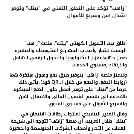
"زاهب" تؤكد على التطور التقني في "بيتك" وتوفر
القنوات المصرفية
انتقال آمن وسريع للأموال
أدوات وخدمات
أطلق بيت التمويل الكويتي "بيتك"، منصة "زاهب"
خدمات ما بعد البيع
الرقمية للتجار وأصحاب المشاريع المتوسطة والصغيرة
ضمن جهود تعزيز التكنولوجيا والتحول الرقمي الشامل
والارتقاء بمستوى الخدمات.
اتصل بنا
وتتميّز منصة "زاهب" بتوفير طرق دفع وقبول مبتكرة هما
(روابط الدفع، والدفع من خلال الـ
QR
كود). يأتي ذلك
مواقع الفروع وأجهزة الصرف الآلي
حرصا من "بيتك" على توفير أفضل حلول الدفع المبتكرة،
بالاضافة الى تعميم الشمول المالي والانتقال الآمن
ألمانيا
والسريع للأموال على مستوى السوق.
وقال
المدير التنفيذي لمنتجات بطاقات الائتمان في
ماليزيا
"بيتك" طلال العربيد
، أن منصة "زاهب" تتوجه الى شريحة
العملاء من التجار وأصحاب الشركات المتوسطة والصغيرة