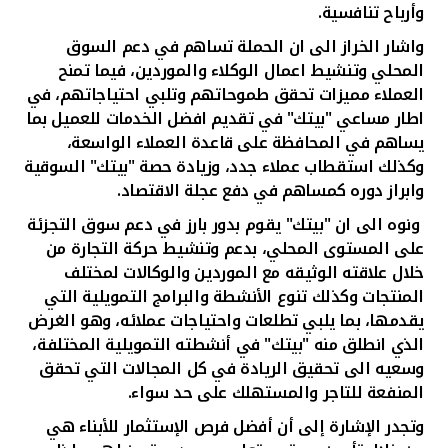
وأرباح تنافسية.
واشار
الخراز الى ان الحملة تساهم في دعم السوق
المحلي وتنشيط اعمال الوكلاء والموردين، فيما تمنح
العملاء مميزات تحقق طموحاتهم وتلبي احتياجاتهم، في
اطار مساعي
"بيتك"
في تقديم افضل الخدمات للعميل بما
يساهم في المحافظة على قاعدة العملاء الواسعة،
وكذلك استقطاب عملاء جدد، وزيادة حصة
"بيتك"
السوقية
وابراز دوره كمساهم في دفع عجلة الاقتصاد.
ونوه الى ان
"بيتك"
يقوم بدور بارز في دعم سوق التجزئة
على المستوى المحلي، بدعم وتنشيط حركة التجارة من
خلال علاقته الوثيقه مع الموردين والوكالات لمختلف
المنتجات وكذلك تنوع الأنشطة والبرامج التمويلية التي
يقدمها، بما يلبي تطلعات واحتياجات عملائه، وهو الغرض
الذي انطلق منه
"بيتك"
في أنشطته التمويلية المختلفة،
وسعيه الى تحقيق الريادة في كل المجالات التي تحقق
المنفعة للتاجر والمستهلك على حد سواء
.
وتجدر الإشارة إلى أن أفضل فرص الإستثمار للأبناء هي