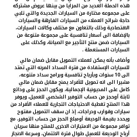
تركيا
هذه الحملة العديد من المزايا من بينها عروض مشتركه
على مجموعه مختارة من السيارات الجديدة والتي تلبي
مصر
حاجة شرائح العملاء من السيارات الفارهة والسيارات
الاقتصادية وذلك بالتعاون مع مختلف وكالات السيارات،
بالإضافة الى أسعار تنافسية على مجموعة متنوعة من
المملكة المتحدة
السيارات ضمن منتج التأجير مع الصيانة، وكذلك على
السيارات المستعملة .
مملكة البحرين
وأضاف بأنه يمكن لعملاء التمويل مقابل ضمان مالي
للسيارات الإستفادة من فترة السداد المرنه التي تمتد
الى 10 سنوات وبأرباح تنافسية وبرامج سداد متنوعه،
مشيرا الى انه تمويل للأفراد يمنح مقابل ضمان مالي
كامل على المديونية الإجمالية، ويكون الحجز على ودائع
ثابتة أوحجز من حساب التوفير الشخصي للعميل، ويوفر
هذا المنتج تغطية الاحتياجات التجارية للعملاء الأفراد من
سيارات وقوارب ودراجات، إذ ان سقف التمويل مفتوح
ويحدد بقيمة الوديعة أومبلغ الحجز من حساب التوفير، مع
توافر مجموعة من الامتيازات الاخرى للمنتج منها سريان
أرباح الوديعة للعميل طوال فترة الائتمان، وسرعة الانجاز