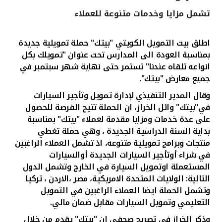
تشمل مزايا وخدمات متنوعة للعملاء
القنوات المصرفية
اطلق بيت التمويل الكويتي "بيتك" حملة تمويلية جديدة
أدوات وخدمات
بمناسبة العودة الى المدارس تحت عنوان "تمويلك بكل
انواعه تلقاه عندنا"
تستمر حتى نهاية شهر سبتمبر
في
خدمات ما بعد البيع
جميع معارض "بيتك".
وقال المدير التنفيذي لإدارة تمويل وتأجير السيارات
في"بيتك" وائل الخراز، ان الحملة تتيح الفرصة للحصول
اتصل بنا
على عدة خدمات ومزايا مقدمة لعملاء "بيتك" بمناسبة
بداية السنة الدراسية الجديدة ،
وهي حملة تغطي
مواقع الفروع وأجهزة الصرف الآلي
منتجات وبرامج تمويلية
متنوعه
، اذ تشمل العملاء الراغبين
في شراء أوتأجير السيارات الجديدة أوالسيارات
ألمانيا
المستعملة اوتمويل السيارة في الخارج وتشمل الدول
التالية: الولايات المتحدة الامريكية، مصر ،الاردن ، تركيا
وتشمل الحملة ايضا العملاء الراغبين في التمويل
ماليزيا
التعليمي وتمويل السيارات مقابل ضمان مالي.
وذكر الخراز في تصريح صحفي ان "بيتك" يقدم من خلال