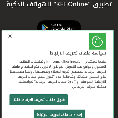
تطبيق "KFHOnline" للهواتف الذكية
سياسة ملفات تعريف الارتباط
عندما تستخدم ,kfh.com, kfhonline.com وتطبيقات الهاتف
المحمول ومواقع بيت التمويل الكويتي الأخرى ، يتم استخدام ملفات
تعريف الارتباط لتخصيص تجربة العملاء وتحسينها ، وهذا سيساعدنا
على تحسين منتجاتنا وخدماتنا. حدد "قبول جميع ملفات تعريف
الارتباط" للموافقة أو "إدارة ملفات تعريف الارتباط" لمراجعتها.
يمكنك معرفة المزيد عن
بيت التمويل الكويتي جميع الحقوق محفوظة © 2026
قبول ملفات تعريف الارتباط كلها
شروط وأحكام استخدام الموقع الإلكتروني
ملفات
إعدادات ملف تعريف الارتباط
تعريف الارتباط
بيان الخصوصية