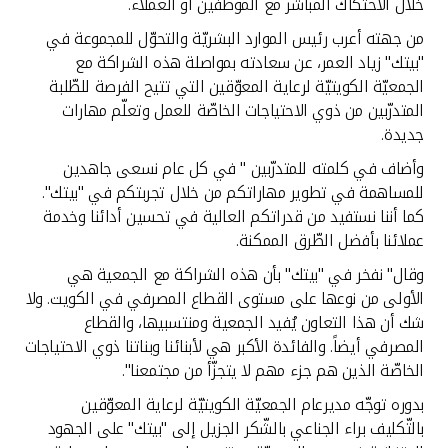
تركيا
خلال الاحتكاك المباشر مع الموظّفين أو العملاء.
من جهته أعرب رئيس الموارد البشريّة والتحوّل للمجموعة في
مصر
"بيتك" زياد العمر، عن سعادته بمواصلة هذه الشراكة مع
الجمعيّة الكويتيّة لرعاية المعوّقين التي تتيح الفرصة للطّلبة
المتدرّبين من ذوي الاحتياجات الخاصّة للعمل وتعلّم مهارات
المملكة المتحدة
جديدة.
وأضاف في كلمته للمتدرّبين " في كل عام نسعى جاهدين
مملكة البحرين
للمساهمة في تطوير مهاراتكم من خلال تجربتكم في "بيتك".
كما أننا نستفيد من قدراتكم العالية في تحسين أدائنا وخدمة
عملائنا بأفضل الطّرق الممكنة.
وقال" نفخر في "بيتك" بأن هذه الشراكة مع الجمعية هي
الأولى من نوعها على مستوى القطاع المصرفي في الكويت. ولا
شك أن هذا التعاون يُفيد الجمعية ومنتسبيها، والقطاع
المصرفي أيضاً. والفائدة الأكبر هي لأبنائنا وبناتنا ذوي الاحتياجات
الخاصّة الذين هم جزء مهم لا يتجزّأ من مجتمعنا".
بدوره توجّه مديرعام الجمعيّة الكويتيّة لرعاية المعوّقين
بالتّكليف براء الجناعي بالشّكر الجزيل إلى "بيتك" على الجهود