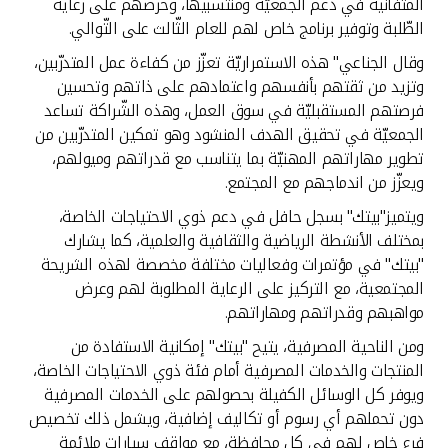
المتفانية في دعم الجمعيّة ومنتسبيها، وحرصهم على رعاية
الطّلبة وتوفير برنامج خاص لهم للعام الثّالث على التّوالي.
وقال الجناعي" هذه الاستمراريّة تعزّز من كفاءة عمل المتدرّبين،
وتزيد من ثقتهم بأنفسهم واعتمادهم على ذاتهم وتحسين
فرصتهم المستقبليّة في سوق العمل، وهذه الشّراكة تساعد
الجمعيّة في تحقيق الهدف المنشود وهو تمكين المتدرّبين من
تطوير مهاراتهم المهنيّة بما يتناسب مع قدراتهم وميولهم،
ويعزّز من اندماجهم مع المجتمع.
ويتميز"بيتك" بسجل حافل في دعم ذوي الاحتياجات الخاصة،
بمختلف الأنشطة الرياضية والثقافية والعلمية، كما يشارك
"بيتك" في مؤتمرات وفعاليات مختلفة مخصصة لهذه الشريحة
المجتمعية، مع التركيز على الرعاية المطلوبة لهم وعرض
مواهبهم وقدراتهم ومهاراتهم.
ومن الناحية المصرفية، يتيح "بيتك" إمكانية الاستفادة من
المنتجات والخدمات المصرفية أمام فئة ذوي الاحتياجات الخاصة،
ويوفر كل الوسائل الكفيلة بحصولهم على الخدمات المصرفية
دون تحملهم أي رسوم أو تكاليف إضافية، ويشمل ذلك تخصيص
فرع خاص لهم في كل محافظة، مع مواقف سيارات ملائمة