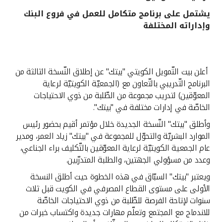
يشتمل على برنامج متكامل للعمل في فروع البنك
القنوات المصرفية
وإداراته المختلفة
أدوات وخدمات
أعلن بيت التّمويل الكويتي "بيتك" عن إطلاق النّسخة الثالثة من
خدمات ما بعد البيع
البرنامج التّدريبي بالتّعاون مع (الجمعيّة الكويتيّة لرعاية
المعوّقين) لتدريب مجموعة من الطّلبة من ذوي الاحتياجات
الخاصّة في إدارات مختلفة في "بيتك".
اتصل بنا
وأطلق "بيتك" النّسخة الجديدة خلال مؤتمر أقيم بحضور رئيس
الموارد البشريّة والتحوّل للمجموعة في "بيتك" زياد العمر، ومدير
مواقع الفروع وأجهزة الصرف الآلي
عام الجمعية الكويتيّة لرعاية المعوّقين بالتّكليف براء الجناعي،
وعدد من مسؤولي الجهتين، والطلبة المتدرّبين.
ألمانيا
ويعتبر "بيتك" السبّاق في هذه الخطوة حيث أطلق النسخة
الأولى على مستوى القطاع المصرفي في الكويت قبل ثلاث
ماليزيا
سنوات لإتاحة الفرصة للطّلبة من ذوي الاحتياجات الخاصّة
للاندماج مع المجتمع وتعلّم مهارات جديدة واكتساب خبرات من