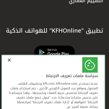
التقييم العقاري
تطبيق "KFHOnline" للهواتف الذكية
سياسة ملفات تعريف الارتباط
عندما تستخدم ,kfh.com, kfhonline.com وتطبيقات الهاتف
المحمول ومواقع بيت التمويل الكويتي الأخرى ، يتم استخدام ملفات
تعريف الارتباط لتخصيص تجربة العملاء وتحسينها ، وهذا سيساعدنا
على تحسين منتجاتنا وخدماتنا. حدد "قبول جميع ملفات تعريف
الارتباط" للموافقة أو "إدارة ملفات تعريف الارتباط" لمراجعتها.
يمكنك معرفة المزيد عن