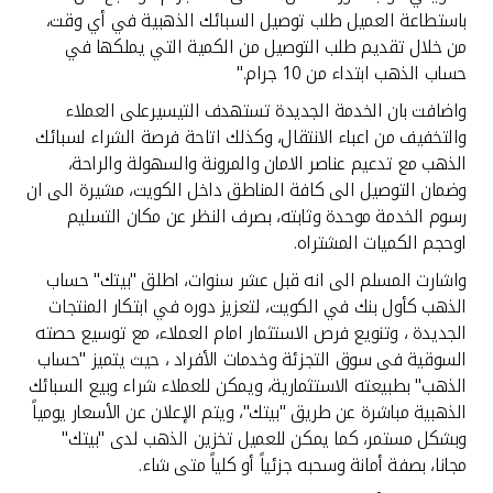
تركيا
باستطاعة العميل طلب توصيل السبائك الذهبية في أي وقت،
من خلال تقديم طلب التوصيل من الكمية التي يملكها في
مصر
حساب الذهب ابتداء من 10 جرام."
واضافت بان الخدمة الجديدة تستهدف التيسيرعلى العملاء
المملكة المتحدة
والتخفيف من اعباء الانتقال، وكذلك اتاحة فرصة الشراء لسبائك
الذهب مع تدعيم عناصر الامان والمرونة والسهولة والراحة،
مملكة البحرين
وضمان التوصيل الى كافة المناطق داخل الكويت، مشيرة الى ان
رسوم الخدمة موحدة وثابته، بصرف النظر عن مكان التسليم
اوحجم الكميات المشتراه.
واشارت المسلم الى انه قبل عشر سنوات، اطلق "بيتك" حساب
الذهب كأول بنك في الكويت، لتعزيز دوره في ابتكار المنتجات
الجديدة ، وتنويع فرص الاستثمار امام العملاء، مع توسيع حصته
السوقية فى سوق التجزئة وخدمات الأفراد ، حيث يتميز "حساب
الذهب" بطبيعته الاستثمارية، ويمكن للعملاء شراء وبيع السبائك
الذهبية مباشرة عن طريق "بيتك"، ويتم الإعلان عن الأسعار يومياً
وبشكل مستمر، كما يمكن للعميل تخزين الذهب لدى "بيتك"
مجانا، بصفة أمانة وسحبه جزئياً أو كلياً متى شاء.