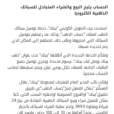
الحساب يتيح البيع والشراء المتبادل للسبائك
القنوات المصرفية
الذهبية الكترونيا
أدوات وخدمات
استحدث بيت التمويل الكويتي "بيتك"، خدمة توصيل سبائك
الذهب لعملاء "حساب الذهب"، وذلك عند رغبتهم بتوصيل
خدمات ما بعد البيع
السبائك التي اشتروها وطلب ذلك، لتصلهم الى المكان الذي
يتم تحديده مسبقا.
وتقدَّم الخدمة الجديدة التي أطلقها "بيتك" تحت عنوان "ذهب
اتصل بنا
بيتك يوصل لباب بيتك"، برسوم محددة، ويجري توصيل جميع
الطلبات الخاصه للعملاء خلال يومي عمل، ويتم تسليمها لصاحب
مواقع الفروع وأجهزة الصرف الآلي
الحساب شخصيا.
وقالت نائب المدير العام للمنتجات لمجموعة "بيتك"، نهال
ألمانيا
المسلّم: "يمكن للعميل فتح"حساب الذهب"عن طريق
تطبيق"بيتك" اوالفروع المصرفية اواجهزة السحب الالى، كما
ماليزيا
يمكن للعميل شراء وبيع السبائك الذهبية المتاحة من عيار 24
قيراط وبنقاوة 999.9، وتتم عملية الشراء للسبائك بالدينار
الكويتي ، وتبدأ أوزانها من 10 الى 100 جرام ، واصبح الان