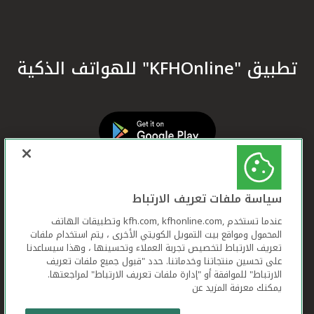
تطبيق "KFHOnline" للهواتف الذكية
سياسة ملفات تعريف الارتباط
عندما تستخدم ,kfh.com, kfhonline.com وتطبيقات الهاتف
المحمول ومواقع بيت التمويل الكويتي الأخرى ، يتم استخدام ملفات
تعريف الارتباط لتخصيص تجربة العملاء وتحسينها ، وهذا سيساعدنا
على تحسين منتجاتنا وخدماتنا. حدد "قبول جميع ملفات تعريف
الارتباط" للموافقة أو "إدارة ملفات تعريف الارتباط" لمراجعتها.
يمكنك معرفة المزيد عن