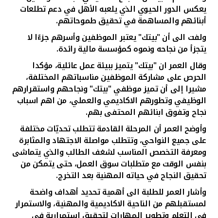
تركيا
يعكس الدور الحيوي الذي يلعبه الأهل في دعم تطلعات
أبنائهم والمساهمة في تحقيق طموحاتهم.
مصر
ولفت الى أن "بيتك" يعتبر الموظفين وأسرهم جزءًا لا
يتجزأ من نجاحه ونموه كمؤسسة مالية رائدة.
المملكة المتحدة
وقال العمر ان "بيتك" يتميز ببيئة عمل عائلية، مؤكدا
الحرص على مشاركة الموظفين مناسباتهم المختلفة،
مملكة البحرين
مشيرا إلى أن تميز موظفي "بيتك" ونجاحهم واستقرارهم
الوظيفي وتطورهم الاكاديمي والعملي، من اهم اسباب
نجاح وتفوق ابنائهم المحتفى بهم.
وأوضح العمر أن المرحلة القادمة تتطلب تحديّات مختلفة
على جميع النواحي، وتتطلب مواصلة الاجتهاد والمثابرة
ومعرفة التخصص المناسب لشغف الطالب والذي يتماشى
بنفس الوقت مع متطلبات سوق العمل، حتى يتمكن من
تحقيق النجاح في حياته المهنية بعد التخرج.
وأشار العمر للطلبة الى أهمية تحديد أهداف واضحة
لمستقبلهم من الناحية الاكاديمية والمهنية، والاستمرار
في التعلم وتطوير المهارات
لتحقيق استمرارية في