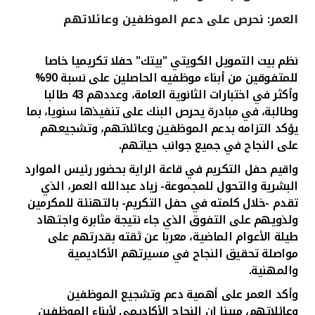
العمر: نحرص على دعم الموظفين وعائلاتهم
القنوات المصرفية
نظم بيت التمويل الكويتي "بيتك" حفلا تكريميا خاصا
أدوات وخدمات
للمتفوقين من أبناء موظفيه الحاصلين على نسبة 90%
وأكثر في اختبارات الثانوية العامة، وعددهم 43 طالبا
خدمات ما بعد البيع
وطالبة، في مبادرة يحرص البنك على تنفيذها سنويا، بما
يؤكد التزامه بدعم الموظفين وعائلاتهم، وتشجيعهم
على النجاح في جميع جوانب حياتهم.
اتصل بنا
واقيم حفل التكريم في قاعة الراية بحضور رئيس الموارد
البشرية والتحول للمجموعة- زياد عبدالله العمر، الذي
مواقع الفروع وأجهزة الصرف الآلي
تقدم -خلال كلمته في حفل التكريم- بالتهنئة للمكرمين
ولذويهم على التفوق الذي جاء نتيجة مثابرة واجتهاد
ألمانيا
طيلة الأعوام الماضية، معربا عن ثقته بقدرتهم على
مواصلة تحقيق النجاح في مسيرتهم الأكاديمية
والمهنية.
ماليزيا
وأكد العمر على أهمية دعم وتشجيع الموظفين
وعائلاتهم، مبينا ان النجاح الأكاديمي لأبناء الموظفين