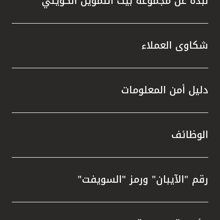
نبذة عن مجموعة بيت التمويل الكويتي
شكاوى العملاء
دليل أمن المعلومات
الوظائف
رقم "الآيبان" ورمز "السويفت"