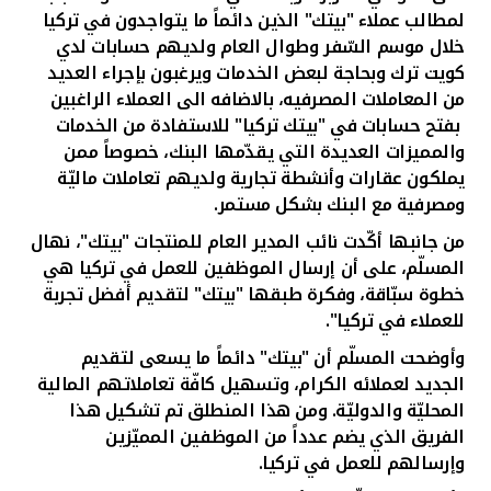
تركيا
لمطالب عملاء "بيتك" الذين دائماً ما يتواجدون في تركيا
خلال موسم السّفر وطوال العام ولديهم حسابات لدي
مصر
كويت ترك وبحاجة لبعض الخدمات ويرغبون بإجراء العديد
من المعاملات المصرفيه، بالاضافه الى العملاء الراغبين
بفتح حسابات في "بيتك تركيا" للاستفادة من الخدمات
المملكة المتحدة
والمميزات العديدة التي يقدّمها البنك، خصوصاً ممن
يملكون عقارات وأنشطة تجارية ولديهم تعاملات ماليّة
مملكة البحرين
ومصرفية مع البنك بشكل مستمر
.
من جانبها أكّدت نائب المدير العام للمنتجات "بيتك"، نهال
المسلّم، على أن إرسال الموظفين للعمل في تركيا هي
خطوة سبّاقة، وفكرة طبقها "بيتك" لتقديم أفضل تجربة
للعملاء في تركيا
".
وأوضحت المسلّم أن "بيتك" دائماً ما يسعى لتقديم
الجديد لعملائه الكرام، وتسهيل كافّة تعاملاتهم المالية
المحليّة والدوليّة. ومن هذا المنطلق تم تشكيل هذا
الفريق الذي يضم عدداً من الموظفين المميّزين
وإرسالهم للعمل في تركيا
.