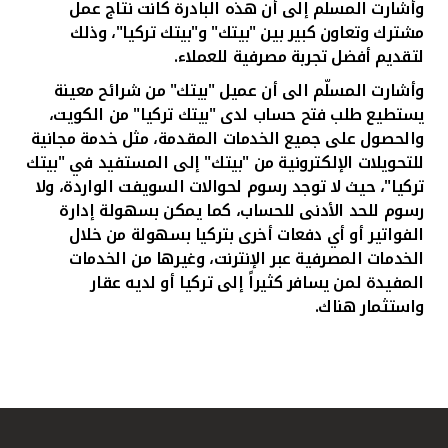
وأشارت المسلّم إلى أن هذه البادرة كانت نتاج عمل
مشترك وتعاون كبير بين "بيتك" و"بيتك تركيا"، وذلك
لتقديم أفضل تجربة مصرفية للعملاء.
وأشارت المسلّم الى أن عميل "بيتك" من شرائح معينة
يستطيع طلب فتح حساب لدى "بيتك تركيا" من الكويت،
والحصول على جميع الخدمات المقدمة، مثل خدمة مجانية
للتحويلات الإلكترونية من "بيتك" إلى المستفيد في "بيتك
تركيا"، حيث لا توجد رسوم لحوالات السويفت الواردة، ولا
رسوم للحد الأدنى للحساب، كما يمكن بسهولة إدارة
الفواتير أو أي دفعات أخرى بتركيا بسهولة من خلال
الخدمات المصرفية عبر الإنترنت، وغيرها من الخدمات
المفيدة لمن يسافر كثيراً إلى تركيا أو لديه عقار
واستثمار هناك
.