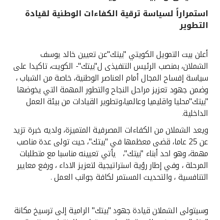
استمراراً لسياسة ترقية الكفاءات الوطنية لقيادة
القنوات المصرفية
التطوير
أدوات وخدمات
أعلن بيت التمويل الكويتي "بيتك"عن تعيين خالد يوسف
الشملان، بمنصب الرئيس التنفيذى ل"بيتك"- الكويت، تاكيدا على
خدمات ما بعد البيع
سياسة إفساح المجال أمام العناصر الوطنية، خاصة من الشباب ،
وضمن جهود تعزيز مراحل النجاح والتطور المهمة التي يخوضها
"بيتك"محليا واقليميا وعالميا،وتطوير القيادات من بيئة العمل
الداخلية.
اتصل بنا
ويعد الشملان من الكفاءات المصرفية المتميزة، ولديه خبرة تزيد
مواقع الفروع وأجهزة الصرف الآلي
عن 25 عاما، قضى معظمها في "بيتك"، حيث تولى عدة مناصب
مهمة، وهو احد أبناء "بيتك"، يأتي تعيينه مناسبا مع متطلبات
ألمانيا
المرحلة ، وفي إطار رؤية استراتيجية لتعزيز الاداء ، ورفع معايير
التنافسية ، والتحديث المستمر لكافة جوانب العمل .
ماليزيا
وسيتولى الشملان قيادة جهود "بيتك" الرامية إلى ترسيخ مكانة