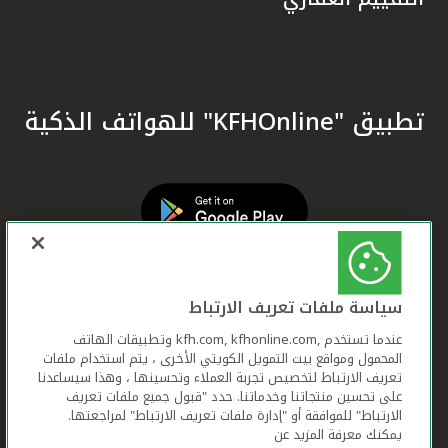
تطبيق "KFHOnline" للهواتف الذكية
سياسة ملفات تعريف الارتباط
عندما تستخدم ,kfh.com, kfhonline.com وتطبيقات الهاتف
المحمول ومواقع بيت التمويل الكويتي الأخرى ، يتم استخدام ملفات
تعريف الارتباط لتخصيص تجربة العملاء وتحسينها ، وهذا سيساعدنا
على تحسين منتجاتنا وخدماتنا. حدد "قبول جميع ملفات تعريف
الارتباط" للموافقة أو "إدارة ملفات تعريف الارتباط" لمراجعتها.
يمكنك معرفة المزيد عن