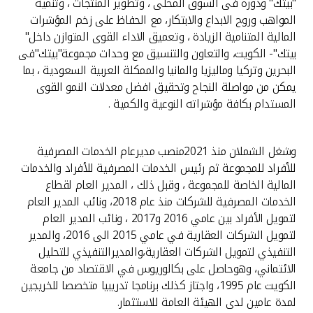
تركيا
"بيتك" ودوره فى السوق المحلى ، وتطوير المنتجات ، وتنمية
المواهب وروح الابداع والابتكار، مع الحفاظ على زخم المؤشرات
المالية المتنامية الزيادة ، وتعميق الاداء القوى المتوازن داخل"
مصر
بيتك"- الكويت، والتعاون والتنسيق مع وحدات مجموعة"بيتك"فى
البحرين وتركيا وماليزيا والمانيا والممكلة العربية السعودية ، بما
المملكة المتحدة
يمكن من مواصلة النجاح وتحقيق افضل معدلات النمو القوى
المستدام بكافة مؤشراته النوعية والكمية .
مملكة البحرين
وشغل الشملان منذ 2021منصب مديرعام الخدمات المصرفية
للأفراد للمجموعة ثم رئيس الخدمات المصرفية للأفراد والخدمات
المالية الخاصة للمجموعة ، وقبل ذلك ، المدير العام لقطاع
الخدمات المصرفية للشركات منذ عام 2018، ونائب المدير العام
لتمويل الأفراد بين عامي 2016 و2017 ، ونائب المدير العام
لتمويل الشركات العقارية في عامي 2015 الى 2016، والمدير
التنفيذي لتمويل الشركات العقارية،والمديرالتنفيذي للتحليل
الائتماني، وهوحاصل على بكالوريوس في الاقتصاد من جامعة
الكويت عام 1995، واجتاز كذلك برنامجا تدريبيا متخصصا للخريجين
لمدة عامين لدى الهيئة العامة للاستثمار.