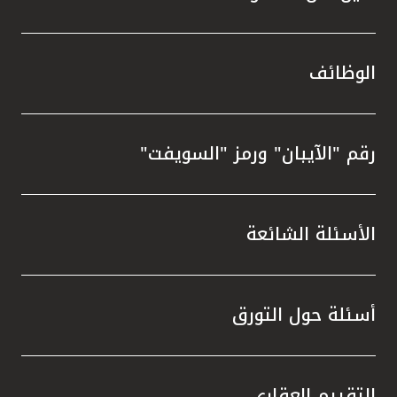
الوظائف
رقم "الآيبان" ورمز "السويفت"
الأسئلة الشائعة
أسئلة حول التورق
التقييم العقاري