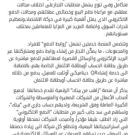
تركيا
متكامل وفي تنوع يشمل متطلبات التجارعلى اختلاف مجالات
عملهم، مع مراعاة نظم البيع وخصائص عملائهم، ومجالات الدفع
مصر
الالكتروني الذى يمثل أهمية كبيرة في حركة الاقتصاد،وتعظيم
قدرات السوق، واضافة المزيد من المزايا للمتعاملين بمختلف
مستوياتهم .
المملكة المتحدة
وتتضمن المنصة خدمتين تشمل: "روابط الدفع" للافراد
والمجموعات ، ما يمكّن التجار من إنشاء روابط دفع ومشاركتها عبر
مملكة البحرين
البريد الإلكتروني والرسائل القصيرة لعملائهم للدفع مباشرة عن
طريق بطاقة الحساب أوبطاقة الائتمان الخاصة بهم، بالاضافة
الى خدمة إنشاءQR ديناميكي أوثابت للعميل، يدفع من خلاله
مباشرة عن طريق بطاقة الحساب أوبطاقة الائتمان.
يذكر أن منصة "زاهب من بيتك" الرقمية تقدم خدماتها لجميع
أصحاب الأعمال من الشركات الصغيرة والمتوسطة والشركات
الكبيرة العاملة وفق الشريعة، ولديهم حساب جاري في "بيتك"،
وتساهم في سد جانب كبير من متطلبات "الدفع الالكتروني"
التي زاد الطلب عليها مؤخراً، وأصبحت الشركات تمنحها أولوية
في استراتيجياتها البيعية، وتتطلع كل شركة الى زيادة حصتها
من السوق، حيث تساهم المبيعات عبر الوسائل الالكترونية في