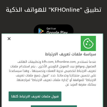
تطبيق "KFHOnline" للهواتف الذكية
سياسة ملفات تعريف الارتباط
عندما تستخدم ,kfh.com, kfhonline.com وتطبيقات الهاتف
المحمول ومواقع بيت التمويل الكويتي الأخرى ، يتم استخدام ملفات
تعريف الارتباط لتخصيص تجربة العملاء وتحسينها ، وهذا سيساعدنا
على تحسين منتجاتنا وخدماتنا. حدد "قبول جميع ملفات تعريف
الارتباط" للموافقة أو "إدارة ملفات تعريف الارتباط" لمراجعتها.
يمكنك معرفة المزيد عن
بيت التمويل الكويتي جميع الحقوق محفوظة © 2026
قبول ملفات تعريف الارتباط كلها
شروط وأحكام استخدام الموقع الإلكتروني
ملفات