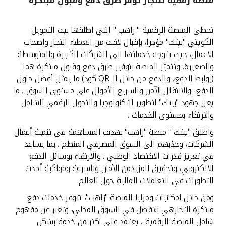
منصة رقمية للتجار توفر طرق دفع وقبول مبتكرة
القنوات المصرفية
تحظى المنصة الرقمية " زاهب " التي اطلقها بيت التمويل
الكويتي "بيتك" مؤخرا، بإقبال لافت من العملاء التجار واصحاب
أدوات وخدمات
الاعمال، حيث تتوجه خدماتها الى الشركات الكبيرة والمتوسطة
والصغيرة، وتتميّز المنصة بتوفير طرق دفع وقبول مبتكرة هما
خدمات ما بعد البيع
(روابط الدفع، والدفع من خلال الـ QR كود) ما يمثل أفضل حلول
الدفع والانتقال الآمن والسريع للأموال على مستوى السوق ، ما
يعزز جهود "بيتك" لتطوير التكنولوجيا والتحول الرقمي الشامل
والارتقاء بمستوى الخدمات .
اتصل بنا
واطلق "بيتك " منصة "زاهب" بهدف المساهمة في تنمية أعمال
مواقع الفروع وأجهزة الصرف الآلي
الشركات، وجذبهم الى السوق المصرفي المنظم ، بما يساعد
في تعزيز قدرات الاقتصاد الوطني ، والارتقاء بوسائل الدفع
الالكتروني، وتحقيق المزيدمن الأمان والسرعة ومواكبة أحدث
ألمانيا
التطورات في التعاملات المالية حول العالم.
ومن خلال امكانيات ومزايا المنصة "زاهب"، تتوفر خدمات دفع
ماليزيا
مبتكرة للتجارهي الافضل في السوق المحلي، وتعبر عن مفهوم
شامل للمنصة الرقمية ، يعتمد على اكثر من خدمة بشكل