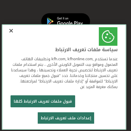
سياسة ملفات تعريف الارتباط
عندما تستخدم ,kfh.com, kfhonline.com وتطبيقات الهاتف
المحمول ومواقع بيت التمويل الكويتي الأخرى ، يتم استخدام ملفات
تعريف الارتباط لتخصيص تجربة العملاء وتحسينها ، وهذا سيساعدنا
على تحسين منتجاتنا وخدماتنا. حدد "قبول جميع ملفات تعريف
الارتباط" للموافقة أو "إدارة ملفات تعريف الارتباط" لمراجعتها.
يمكنك معرفة المزيد عن
بيت التمويل الكويتي جميع الحقوق محفوظة © 2026
قبول ملفات تعريف الارتباط كلها
شروط وأحكام استخدام الموقع الإلكتروني
ملفات
إعدادات ملف تعريف الارتباط
تعريف الارتباط
بيان الخصوصية
تواصل معنا