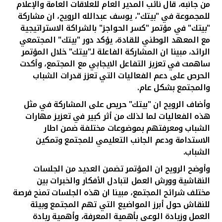
من جانبه، قال
نائب المدير العام للعلاقات العامة والإعلام
للمجموعة في "بيتك"، يوسف عبدالله الرويح، ان مشاركة
"بيتك" في مؤتمر "كسر الحواجز" بالشراكة الاستراتيجية
مع المعهد الوطني للقادة، يؤكد دور "بيتك" المجتمعي
الرائد، مبينا ان المشاركة الفاعلة لـ"بيتك" خلال المؤتمر
ساهمت في تعزيز التفاعل الايجابي مع المجتمع، وأكدت
الحرص على دعم الفعاليات التي تعزز قدرات الشباب
والمجتمع بشكل عام.
وأضاف الرويح ان "بيتك" حريص على المشاركة في مثل
هذه الفعاليات لما لذلك من أثر كبير في تعزيز مهارات
الشباب ومعرفتهم بموضوعات مختلفة ضمن اطار
الاستدامة ودعم الجانب التعليمي للمجتمع وتمكين
الشباب.
وأوضح الرويح ان المؤتمر تضمن العديد من الجلسات
النقاشية وورش العمل لتبادل الأفكار والخبرات بين
مختلف شرائح المجتمع، مبينا ان هذه الجلسات تمنح فرصة
للنقاش حول أبرز المواضيع التي تهم المجتمع وبيئة
العمل وزيادة الوعي بأهمية المعرفة، وأهمية ريادة