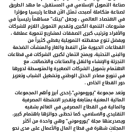
صناعة التمويل الإسلامي في المستقبل، ما مهد الطريق
لصناعة متكاملة أصبحت تمثل الآن قطاعا رئيسيا ومؤثرا
في الاقتصاد العالمي ، وجعل "بيتك" مساهماً رئيسياً في
مشروعات التنمية الكبرى وتقديم التمويل اللازم للشركات
والأفراد وترتيب كبرى الصفقات لمشاريع تنموية عملاقة ،
وبفضل تنوع محفظته التمويلية يغطي كثيراً من
القطاعات الحيوية مثل النفط والغاز والمنشآت الضخمة
والبنى التحتية، ويمنح ائتمان لكبرى الشركات في قطاعات
التجزئة والإنشاء والنقل والصناعات والاتصالات، مع
الاهتمام بتمويل الشركات الصغيرة والمتوسطة لدورها
في تنويع مصادر الدخل الوطني وتشغيل الشباب وتعزيز
دور القطاع الخاص
.
وتعد مجموعة "يوروموني"،إحدى أبرز وأهم المجموعات
المالية المعنية بمتابعة وتقدير الانشطة المصرفية
والمالية في القطاع المصرفي في العالم بشقيه
التقليدي والاسلامي، كما تحظى جوائزها باهتمام كبير،
ويصدرعنها مجلة "يوروموني" وهي واحدة من أكثر
المجلات شهرة في قطاع المال والأعمال على مدى نحو