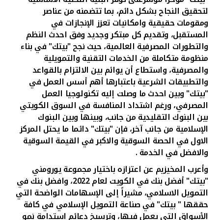
لتحقيق النجاح بشكل دائم، بما تتضمنه من عناصر
ومقومات حقيقية وامكانيات تعزز الإنجازات في
المستقبل، وتقديم كل مبتكر وجديد وفق احدث النظم
والتطورات المصرفية العالمية، حيث نجح "بيتك" في بناء
منظومة متكاملة من الخدمات التقنية والتمويلية
والمصرفية، واستطاع أن يوائم بين الالتزام بالقواعد
والتطبيقات الشرعية باعتبارها أهم أسس العمل في
"بيتك" وبين احدث ما وصلت إليه تكنولوجيا العمل
المصرفي، ورغم اشتداد المنافسة في السوق الكويتي
بين البنوك التقليدية من جانب، وبينها وبين البنوك
الإسلامية من جانب آخر، فإن "بيتك" دائما ما يحتل المركز
الاول في الحصة السوقية والاكبر في القيمة السوقية
والافضل في الخدمة
.
وأعرب المخيزيم عن اعتزازه باختيار مجموعة يورومني
"بيتك" أفضل بنك في الكويت لعام 2022، وافضل بنك في
التمويل الاسلامي، مشيراً إلى الإسهامات الواضحة التي
حققها " بيتك" في صناعة التمويل الإسلامي في كافة
الأسواق التي يعمل فيها، وترسيخ دعائم استدامة نمو