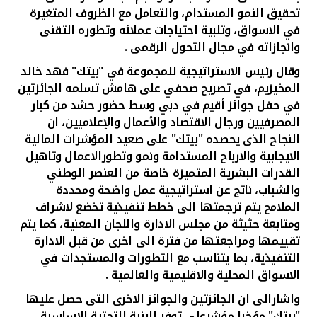
تركيا
تحقيق النمو المستدام، والتعامل مع الظروف المتغيرة
في الاسواق، وتلبية احتياجات عملائه وتطوره التقنى
مصر
وانجازاته في مجال التحول الرقمى
.
وقال رئيس الاستراتيجية للمجموعة في "بيتك" فهد خالد
المملكة المتحدة
المخيزيم، في تصريح صحفي على هامش تسلمه الجائزتين
في حفل جوائز أقيم في دبي وسط حضور حشد من كبار
مملكة البحرين
المصرفيين ورجال الاقتصاد والأعمال والإعلاميين، ان
النجاح الذى يحصده "بيتك" على صعيد المؤشرات المالية
الايجابية والارباح المستدامة ونمو وتطورالاعمال وتاهيل
القدرات البشرية المتميزة خاصة من العنصر الوطني
والشباب، ناتج عن استراتيجية عمل واضحة ومحددة
الملامح يتم ترجمتها الى خطط تنفيذية تخضع لاشراف
ومتابعة حثيثة من مجلس الادارة واللجان المعنية، كما يتم
تقييمها ومراجعتها من فترة الى اخرى من قبل الادارة
التنفيذية، بما يتناسب مع التطورات والمستجدات في
الاسواق المحلية والاقليمية والعالمية
.
واشارالى ان الجائزتين والجوائز الاخرى التى حصل عليها
"بيتك" مؤخرا مؤشرعلى توفر البنية التحتية الاساسية