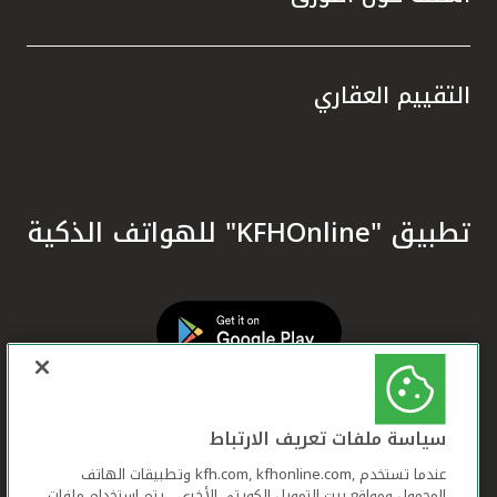
التقييم العقاري
تطبيق "KFHOnline" للهواتف الذكية
سياسة ملفات تعريف الارتباط
عندما تستخدم ,kfh.com, kfhonline.com وتطبيقات الهاتف
المحمول ومواقع بيت التمويل الكويتي الأخرى ، يتم استخدام ملفات