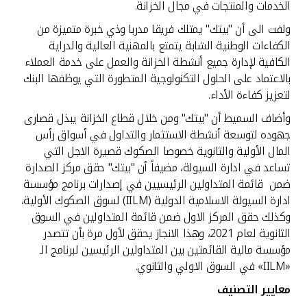
الخدمات والمنتجات في مجال الخزانة.
ولفت الى أن "بيتك" يمتلك فريقا مدربا وذي خبرة متميزة من
الكفاءات الوطنية الشابة يتمتع بالمهنية العالية والدراية
الكافية لإدارة جميع أنشطة الخزانة والعمل على خدمة العملاء
بالاعتماد على الحلول التكنولوجية المتطورة التي يوظفها البنك
لتعزيز كفاءة الأداء.
وأضاف السميط أن "بيتك" ومن خلال قطاع الخزانة يبذل قصارى
جهوده لتوسعة أنشطة الاستثمار والتداول في أسواق رأس
المال الأولية والثانوية خصوصا الصكوك قصيرة الاجل التي
تساعد في ادارة السيولة، مضيفاً أن "بيتك" حقق مركز الصدارة
ضمن قائمة المتداولين الرئيسيين في إصدارات برنامج مؤسسة
ادارة السيولة الاسلامية الدولية (IILM) لسوق الصكوك الأولية،
وكذلك حقق المركز الاول ضمن قائمة المتداولين في السوق
الثانوية لعام 2021، وهذا الانجاز يحقق لأول مرة بأن تتصدر
مؤسسة مالية القائمتين بين المتداولين الرئيسين لبرنامج الـ
«IILM» في السوق الاولي والثانوي.
معايير التصنيف