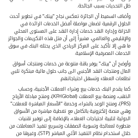
تركيا
ظل التحديات بسبب الجائحة.
وأضاف السميط أن الجائزة تعكس نجاح "بيتك" في تطوير أحدث
مصر
الحلول الرقمية لضمان مواصلة أفضل الخدمات الرائدة في
الخزانة وإدارة النقد خدمات إدارة النقد على المستوى المحلي
المملكة المتحدة
والإقليمي والعالمي، مشيراً إلى أن مثل هذه التكريمات والجوائز
ما هي إلا تأكيد على المركز الريادي الذي يحتله البنك في سوق
مملكة البحرين
الخدمات المصرفية الإسلامية.
وأوضح أن "بيتك" يوفر باقة متنوعة من خدمات ومنتجات أسواق
المال ومنتجات النقد الأجنبي الى جانب حلول مالية مبتكرة تلبي
تطلعات العملاء وتسهل احتياجاتهم.
كما يقدم البنك خدمات بيع وشراء العملات الأجنبية، وحساب
الذهب، ومنصة بيع العملات (KFHGlobal)، ومنتج مبادلة الأرباح
(PRS)، ومنتج الوعد بالشراء، وخدمة "الأسعار المباشرة للعملات"
وهي منصة إلكترونية بالكامل مع تغطية مباشرة من الأسواق
الدولية لتلبية احتياجات العملاء، بالإضافة إلى توفير تقنيات
متطورة لمعالجة وتسوية الصفقات وتسريع تنفيذ المعاملات من
خلال استخدام نظام التنفيذ الآلي المباشر (STP)، وغيرها من