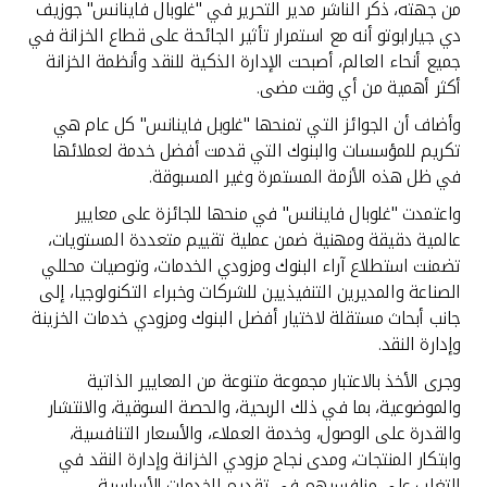
من جهته، ذكر الناشر مدير التحرير في "غلوبال فاينانس" جوزيف
دي جيارابوتو أنه مع استمرار تأثير الجائحة على قطاع الخزانة في
جميع أنحاء العالم، أصبحت الإدارة الذكية للنقد وأنظمة الخزانة
أكثر أهمية من أي وقت مضى.
وأضاف أن الجوائز التي تمنحها "غلوبل فاينانس" كل عام هي
تكريم للمؤسسات والبنوك التي قدمت أفضل خدمة لعملائها
في ظل هذه الأزمة المستمرة وغير المسبوقة.
واعتمدت "غلوبال فاينانس" في منحها للجائزة على معايير
عالمية دقيقة ومهنية ضمن عملية تقييم متعددة المستويات،
تضمنت استطلاع آراء البنوك ومزودي الخدمات، وتوصيات محللي
الصناعة والمديرين التنفيذيين للشركات وخبراء التكنولوجيا، إلى
جانب أبحاث مستقلة لاختيار أفضل البنوك ومزودي خدمات الخزينة
وإدارة النقد.
وجرى الأخذ بالاعتبار مجموعة متنوعة من المعايير الذاتية
والموضوعية، بما في ذلك الربحية، والحصة السوقية، والانتشار
والقدرة على الوصول، وخدمة العملاء، والأسعار التنافسية،
وابتكار المنتجات، ومدى نجاح مزودي الخزانة وإدارة النقد في
التغلب على منافسيهم في تقديم الخدمات الأساسية.