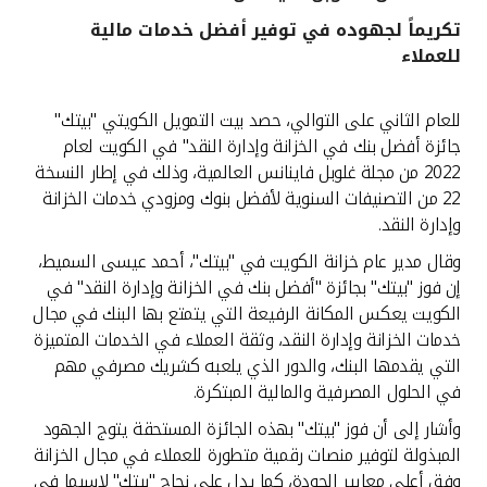
تكريماً لجهوده في توفير أفضل خدمات مالية
القنوات المصرفية
للعملاء
أدوات وخدمات
للعام الثاني على التوالي، حصد بيت التمويل الكويتي "بيتك"
جائزة أفضل بنك في الخزانة وإدارة النقد" في الكويت لعام
خدمات ما بعد البيع
2022 من مجلة غلوبل فاينانس العالمية، وذلك في إطار النسخة
22 من التصنيفات السنوية لأفضل بنوك ومزودي خدمات الخزانة
وإدارة النقد.
اتصل بنا
وقال مدير عام خزانة الكويت في "بيتك"، أحمد عيسى السميط،
إن فوز "بيتك" بجائزة "أفضل بنك في الخزانة وإدارة النقد" في
مواقع الفروع وأجهزة الصرف الآلي
الكويت يعكس المكانة الرفيعة التي يتمتع بها البنك في مجال
خدمات الخزانة وإدارة النقد، وثقة العملاء في الخدمات المتميزة
ألمانيا
التي يقدمها البنك، والدور الذي يلعبه كشريك مصرفي مهم
في الحلول المصرفية والمالية المبتكرة.
ماليزيا
وأشار إلى أن فوز "بيتك" بهذه الجائزة المستحقة يتوج الجهود
المبذولة لتوفير منصات رقمية متطورة للعملاء في مجال الخزانة
وفق أعلى معايير الجودة، كما يدل على نجاح "بيتك" لاسيما في