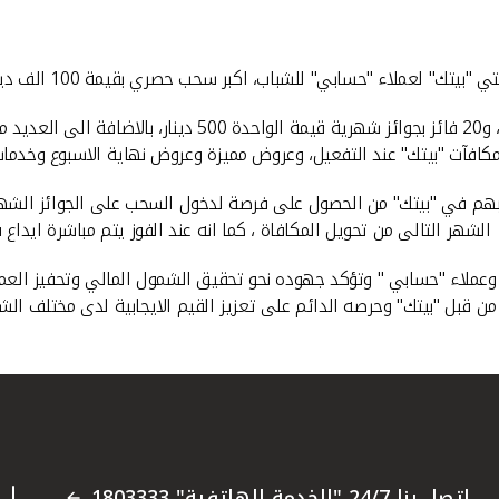
، اكبر سحب حصري بقيمة 100 الف دينار، خلال فترة الحملة الممتدة الى نهاية العام الجاري.
ويفوز 4 عملاء بالجائزة الكبرى وقيمتها 5 الاف دينار على مدار 
بهم في "بيتك" من الحصول على فرصة لدخول السحب على الجوائز الشهري
ر التالى من تحويل المكافاة ، كما انه عند الفوز يتم مباشرة ايداع ق
 وعملاء "حسابي " وتؤكد جهوده نحو تحقيق الشمول المالي وتحفيز العملا
ن قبل "بيتك" وحرصه الدائم على تعزيز القيم الايجابية لدى مختلف الشرا
اتصل بنا 24/7 "الخدمة الهاتفية" 1803333