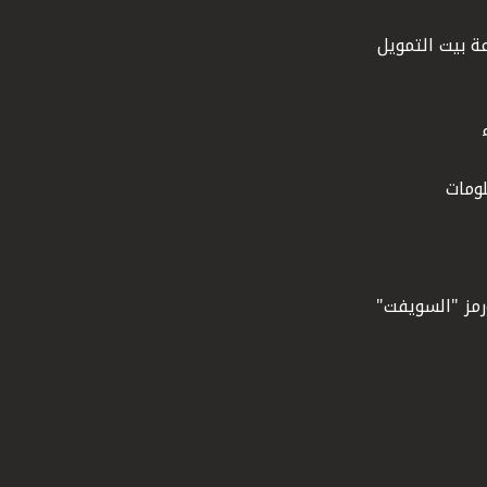
ة بيت التمويل
ومات
ورمز "السويفت"