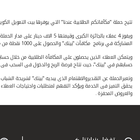
تتيح حملة "مكآفاتكم الطلابية عندنا" التي يوفرها بيت التمويل الكويتي "بيتك" لعملاء "حسابي" للشباب
المشاركة في برنامج مكافآت "بيتك" والحصول على 1000 نقطة من مكافآت "بيتك" عند التفعيل، وعروض مميزة وعروض نهاية الاسبوع وخدمات مصرفية على مدار الساعة .
ويتمكن العملاء الذين يحصلون على المكافأة الطلابية من خلال حسا
حسابهم في "بيتك"، حيث تتاح فرصة الربح والدخول فى السحب فى الشه
وتعبرالحملة عن التقديروالاهتمام الذى يبديه "بيتك" لشريحة الشباب
يحقق التميز فى الخدمة ويؤكد التفهم لمتطلبات واحتياجات العملاء م
والعروض المحفزة .
تفضل بزيارتنا