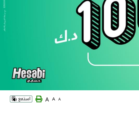
A
A
استمع
A