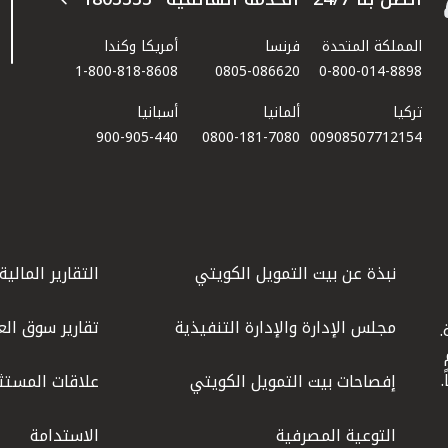
المملكة المتحدة
فرنسا
أمريكا وكندا
1-800-818-8608
0805-086620
0-800-014-8898
تركيا
ألمانيا
أسبانيا
900-905-440
0800-181-7080
00908507712154​
نبذة عن بيت التمويل الكويتي
التقارير المالية
مجلس الإدارة والإدارة التنفيذية
تقارير سوق الع
.
ليوم
إفصاحات بيت التمويل الكويتي
علاقات المستث
التوعية المصرفية
الاستدامة