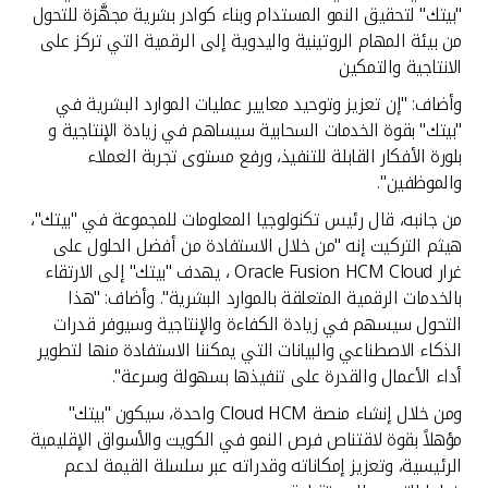
تركيا
"بيتك" لتحقيق النمو المستدام وبناء كوادر بشرية مجهَّزة للتحول
من بيئة المهام الروتينية واليدوية إلى الرقمية التي تركز على
مصر
الانتاجية والتمكين
وأضاف: "إن تعزيز وتوحيد معايير عمليات الموارد البشرية في
المملكة المتحدة
"بيتك" بقوة الخدمات السحابية سيساهم في زيادة الإنتاجية و
بلورة الأفكار القابلة للتنفيذ، ورفع مستوى تجربة العملاء
والموظفين".
مملكة البحرين
من جانبه، قال رئيس تكنولوجيا المعلومات للمجموعة في "بيتك"،
هيثم التركيت إنه "من خلال الاستفادة من أفضل الحلول على
غرار Oracle Fusion HCM Cloud ، يهدف "بيتك" إلى الارتقاء
بالخدمات الرقمية المتعلقة بالموارد البشرية". وأضاف: "هذا
التحول سيسهم في زيادة الكفاءة والإنتاجية وسيوفر قدرات
الذكاء الاصطناعي والبيانات التي يمكننا الاستفادة منها لتطوير
أداء الأعمال والقدرة على تنفيذها بسهولة وسرعة".
ومن خلال إنشاء منصة Cloud HCM واحدة، سيكون "بيتك"
مؤهلاً بقوة لاقتناص فرص النمو في الكويت والأسواق الإقليمية
الرئيسية، وتعزيز إمكاناته وقدراته عبر سلسلة القيمة لدعم