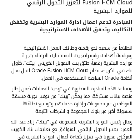
Fusion HCM Cloud لتعزيز التحول الرقمي
القنوات المصرفية
للموارد البشرية
المبادرة تدعم اعمال ادارة الموارد البشرية وتخفض
أدوات وخدمات
التكاليف وتحقق الأهداف الاستراتيجية
خدمات ما بعد البيع
انطلاقاً من سعيه نحو رقمنة وظائف العمل الاستراتيجية
ومواءمة أهدافه واستراتيجيته المستقبلية للارتقاء بتجربة
موارده البشرية رقمياً، طبّق بيت التمويل الكويتي "بيتك"، كأول
بنك في الكويت، نظام Oracle Fusion HCM Cloud لتحل محل
اتصل بنا
أنظمة Oracle السابقة المستخدمة في العمل.
مواقع الفروع وأجهزة الصرف الآلي
وتساعد هذه المبادرة المتطورة في توحيد العمليات ضمن إطار
منصة بيانات مشتركة، مما يمكّن "بيتك" من توفير تجربة متسقة
للموظفين عبر مجموعات وإدارة خدماتهم وتوسيع نطاقها
ألمانيا
بسهولة أكبر عبر بنوك المجموعة والشركات التابعة.
وقال رئيس الموارد البشرية للمجموعة في "بيتك"، زياد عبد الله
ماليزيا
العمر:" يعتبر التحول الرقمي المتوافق مع تعليمات بنك الكويت
المركزي محوريا في تعزيز كفاءة أعمال الموارد البشرية في