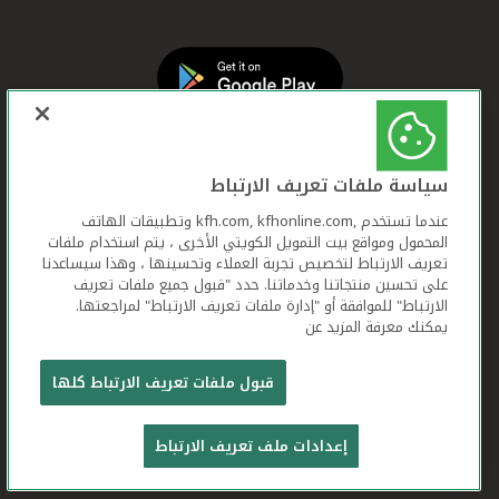
سياسة ملفات تعريف الارتباط
عندما تستخدم ,kfh.com, kfhonline.com وتطبيقات الهاتف
المحمول ومواقع بيت التمويل الكويتي الأخرى ، يتم استخدام ملفات
تعريف الارتباط لتخصيص تجربة العملاء وتحسينها ، وهذا سيساعدنا
على تحسين منتجاتنا وخدماتنا. حدد "قبول جميع ملفات تعريف
الارتباط" للموافقة أو "إدارة ملفات تعريف الارتباط" لمراجعتها.
يمكنك معرفة المزيد عن
بيت التمويل الكويتي جميع الحقوق محفوظة © 2026
قبول ملفات تعريف الارتباط كلها
شروط وأحكام استخدام الموقع الإلكتروني
ملفات
إعدادات ملف تعريف الارتباط
تعريف الارتباط
بيان الخصوصية
تواصل معنا