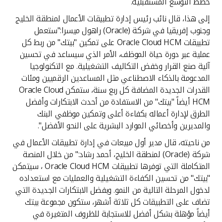
خطط التوسع المستقبلية.
إلى هذا، قال نائب رئيس إدارة تطبيقات الأعمال لمنطقة الخليج
وجنوب إفريقيا في شركة (Oracle) راهول ميسرا:"ستعمل
تطبيقات Oracle Cloud HCM على تمكين "بيتك" من ربط كل
عملية عبر دورة حياة الموظف، الأمر الذي سيساعد في تحسين
آلية صنع القرار وخفض التكاليف التشغيلية. مع التكنولوجيا
المدعومة بالذكاء الاصطناعي مثل المساعدين الرقميين ومئات
القدرات الجديدة المضافة كل ربع سنة، ستمكن Oracle Cloud
HCM أيضاً "بيتك" من الاستفادة من أحدث الابتكارات وأفضل
الطرق لإدارة أعماله بكفاءة أعلى وتمكين موظفي البنك
والمديرين وأخصائي الموارد البشرية على النحو الأفضل".
من ناحيته، قال مدير أول مبيعات في إدارة تطبيقات الأعمال في
شركة (Oracle) لمنطقة الخليج، أحمد رشاد:" من خلال المنصة
المتكاملة التي توفرها تطبيقات Oracle Cloud HCM ، سيتمكن
"بيتك" من تحسين الكفاءة التشغيلية والعمليات مع استعداده
لدخول المرحلة التالية من النمو. وبفضل الابتكارات الجديدة التي
تضاف على التطبيقات كل ثلاثة أشهر، ستكون مجموعة بيتك
أيضاً مؤهلة بشكل أفضل للاستجابة للظروف المتغيرة في