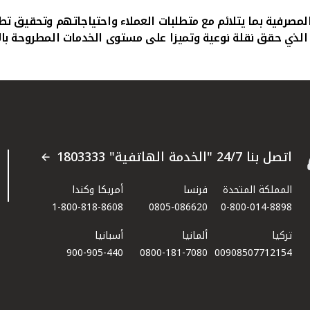
لمصرفية بما يتلائم مع متطلبات العملاء واحتياجاتهم وتحقيق 
لذي حقق نقلة نوعية وتميزا على مستوى الخدمات المطروحة بال
اتصل بنا 24/7 "الخدمة الهاتفية" 1803333
المملكة المتحدة
فرنسا
أمريكا وكندا
1-800-818-8608
0805-086620
0-800-014-8898
تركيا
ألمانيا
أسبانيا
900-905-440
0800-181-7080
00908507712154​