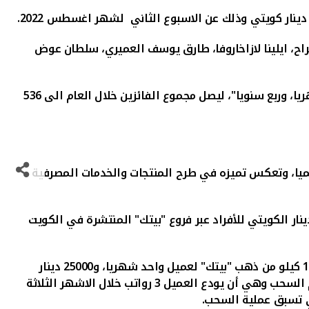
وذلك عن الاسبوع الثاني لشهر اغسطس 2022
.
محمد عباس الطراح، ايلينا لازاخاروفا، طارق يوسف العميري، سلطان عوض
وتتضمن الحملة التي أطلقها "بيتك" بحلتها الجديدة لعام 2022، عدة سحوبات وجوائز تمنح العملاء فرصة الفوز "أسبوعيا، وشهريا، وربع سنويا"، ليصل مجموع الفائزين خلال العام الى 536
الميا، وتعكس تميزه في طرح المنتجات والخدمات المصرفية
ار الكويتي للأفراد
عبر فروع "بيتك" المنتشرة في الكويت
وفيما يتعلق بشروط وأحكام الجوائز والسحب، تتم عملية السحب على 10 جوائز بمعدل 1500 دينار كويتي لـ 10 عملاء أسبوعيا، و1 كيلو من ذهب "بيتك" لعميل واحد شهريا، و25000 دينار
كويتي لعميل واحد كل ربع سنة، وبذلك يصل مجموع العملاء الفائزين الى 536 فائزا خلال العام، وذلك بعد مراعاة شروط وأحكام السحب وهي أن يودع العميل 3 رواتب خلال الاشهر الثلاثة