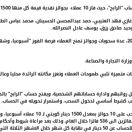
ب "الرابح"، حيث فاز
10
عملاء
بجوائز نقدية قيمة كل منها 1500 دينار كويتي
ة بقيمة 1500 دينار لكل منهم هم: غازي فهد العتيبي، حمد عبدالمحسن الحسينان، 
وحيد صادق رزق، يوسف عادل النصرالله.
رة التجارة والصناعة.
ت متميزة تلبي طموحات العملاء وتعزز مكانته الرائدة محليا وع
 رواتبهم وادارة حساباتهم الشخصية. ويفتح حساب "الرابح" بالدين
لراتب كشرط أساسي لدخول السحب، واستمرار تحويله في الحساب.
لتي تسبق عملية السحب.