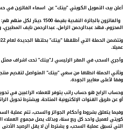
أعلن بيت التمويل الكويتي "بيتك" عن
اسماء الفائزين في حسا
والفائزون بالجائزة النقدي
المحزوم، فهد عبدالرحمن الزامل، عبدالرحمن نايف المطيري، 
عميلا.
وأجري السحب في المقر الرئيسي لـ"بيتك" تحت اشراف ممثل وزا
وتأتي الحملة انطلاقا من سعي "بيتك" المتواصل لتقديم منتجا
وفقا لأعلى معايير الجودة.
وحساب الرابح هو حساب راتب يتوفر للعملاء الراغبين في تحويل
أو عن طريق القنوات الإلكترونية المتاحة، ويشترط تحويل ا
التي تسبق عملية السحب، و يشترط أن لا يقل الرصيد الأدنى للحساب عن 50 دينار في نهاية كل شهر خلال الاشهر الثلاثة ا