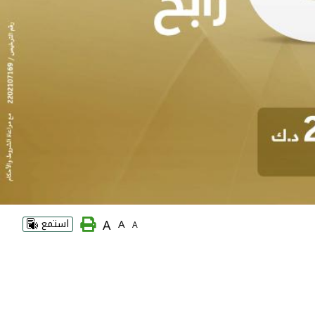
A
A
استمع
A