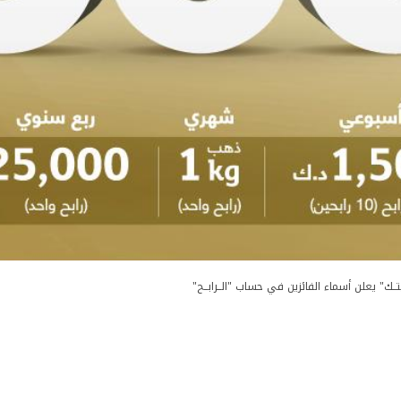
تــك" يعلن أسماء الفائزين في حساب "الــرابــح"