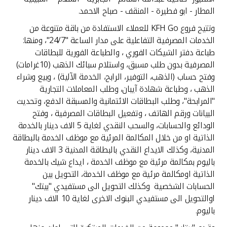
المطار - ابو فطيرة - المنقف - صباح الاحمد.
وتتيح فروع KFH Go للعملاء الاستفادة من باقة متنوعة من
الخدمات المصرفية التفاعلية على مدار الساعة "24/7"، ومنها:
طباعة دفتر الشيكات الفوري ، والطباعة الفورية للبطاقات
المصرفية بدون طلب مسبق، واستلام سبائك الذهب (10غرامات)
وفتح حساب (الذهب، التوفير، الرابح، الخدمة الآلية) ، وبيع وشراء
الذهب ، وطباعة شهادة آيبان، وطلب المعاملات التجارية
"المرابحة"، وطلب البطاقات الائتمانية والمسبقة الدفع، وتحديث
البيانات ورقم الهاتف ، وتفعيل البطاقات المصرفية ، وفتح
الودائع والحسابات، والسحب النقدي لغاية 5 الاف دينار بالخدمة
الذاتية او من خلال المكالمة المرئية مع موظف الخدمة بالبطاقة
المدنية، وكذلك الايداع النقدي بالبطاقة المدنية 3 الاف دينار
باليوم بمكالمة مرئية مع موظف الخدمة ، ايداع شيك بالخدمة
الذاتية اومكالمة مرئية مع موظف الخدمة، التحويل بين
الحسابات الشخصية وكذلك التحويل الى مستفيدي "بيتك"
اوالتحويل الى مستفيدي البنوك الاخرى لغاية 10 الاف دينار
باليوم.