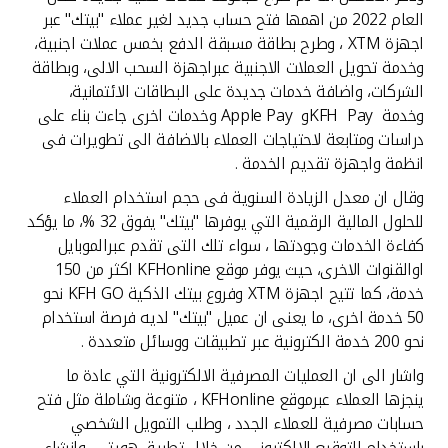
العام 2022 من اهمها فتح حساب جديد لغير عملاء "بيتك" عبر
اجهزة XTM ، وطرح بطاقة مسبقة الدفع بخمس عملات اجنبية،
وخدمة تحويل العملات الاجنبية عبراجهزة السحب الالى، وبطاقة
الشركات، واضافة خدمات جديدة على البطاقات الائتمانية،
وخدمة KFH Payو Apple Pay وخدمات اخرى جاءت بناء على
دراسات ومتابعة لاحتياجات العملاء بالاضافة الى تطويرات فى
انظمة واجهزة تقديم الخدمة .
وقال ان معدل الزيادة السنوية فى حجم استخدام العملاء
للحلول المالية الرقمية التي يوفرها "بيتك" يفوق 32 %، ما يؤكد
كفاءة الخدمات وجودتها ، سواء تلك التى تقدم عبرالموبايل
اوالقنوات الاخرى، حيث يوفر موقع KFHonline اكثر من 150
خدمة، كما تتيح اجهزة XTM وفروع بيتك الذكية KFH GO نحو
50 خدمة اخرى، ما يعنى ان عميل "بيتك" لديه فرصة استخدام
نحو 200 خدمة الكترونية عبر تطبيقات ووسائل متعددة .
واشار الى ان العمليات المصرفية الالكترونية التي عادة ما
ينجزها العملاء عبرموقع KFHonline ، متنوعة وشاملة مثل فتح
حسابات مصرفية للعملاء الجدد ، وطلب التمويل الشخصي
باستخدام التوقيع الالكتروني من خلال تطبيق هويتي، وانشاء