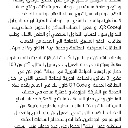
ودائع، واضافة مستفيدين ، وطلب دفتر شيكات ، وفتح حساب
الذهب ، واجراء عمليات بيع وشراء الذهب، وانشاء الخطط
لاستثمارية، والسحب النقدي عبر البطاقة المدنية اورقم الموبايل
اوQR Code، و تفعيل الحساب الساكن و التحويل حساب بيتك
للتداول سواء لحساب التداول الشخصي أو الخاص بالأبناء، وطلب
بطاقات الدفع المسبق بالاضافة الى العديد من الخدمات
للبطاقات المصرفية المختلفة، وخدمة KFH Payو Apple Pay .
واضاف الشملان: طورنا من امكانيات الاجهزة الحديثة لتقوم بادوار
مهمة ومؤثرة فى حياة العميل، على سبيل المثال، أكثر من 100
جهاز من اجهزة الطباعة الفورية فى "بيتك" تقوم الان في
غضون 3 دقائق، بالطباعة الفورية لبطاقة السحب الألي من خلال
البطاقة المدنية او QR Code كاول بنك فى العالم يقدم هذه
الخدمة مع الشركة المزودة، والاجهزة متاحة فى مختلف
المناطق وعلى مدار الساعة ، كما تتيح الاجهزة خدمات ايداع
الشيكات والتحويلات المالية المحلية والخارجية وغيرها من
الخدمات المهمة التى تغني العميل عن زيارة الفرع والتعامل
المباشر مع الموظفين، كما انه باستخدام الساعات الذكية
يستطيع عميل "بيتك" الحصول على عدة خدمات منها السحب