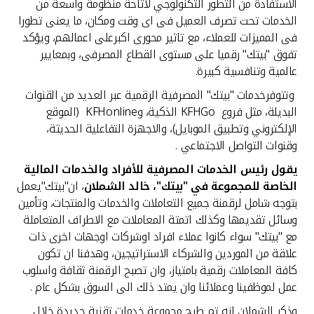
تركيا
الاستفادة من التطور التكنولوجي لاتاحة منظومة واسعة من
الخدمات تحت تصرف العميل فى اى وقت ومكان، ما يعنى تطورا
فى المميزات للعملاء، مع تاثير محورى اكبرعلى اعمالهم، ويؤكد
مصر
تفوق "بيتك" رقميا على مستوى القطاع المصرفى، وبمعايير
عالمية وتنافسية كبيرة.
المملكة المتحدة
وتتوفرخدمات "بيتك" المصرفية الرقمية عبر العديد من القنوات
البديلة، مثل فروع KFHGo الذكية، وKFHonline (الموقع
مملكة البحرين
الإلكتروني وتطبيق الموبايل)، والاجهزة التفاعلية الحديثة،
وقنوات التواصل الاجتماعي .
يقول رئيس الخدمات المصرفية للأفراد والخدمات المالية
الخاصة للمجموعة في "بيتك"، خالد الشملان
، ان"بيتك"يعمل
بتوجه شامل لرقمنة جميع التعاملات والخدمات والمنتجات، وتأمين
وسائل تقديمها وكذلك اتمتة المعاملات مع الاطراف المتعاملة
مع "بيتك" سواء كانوا عملاء افراد اوشركات اوجهات اخرى ذات
علاقة من الموردين والشركاء الاستراتيجين، وهدفنا ان تكون
كافة المعاملات رقمية بامتياز، وان تصبح الرقمنة ثقافة واسلوب
عمل لموظفينا وعملائنا وان يمتد ذلك الى السوق بشكل عام .
وذكر الشملان انه تم طرح مجموعة خدمات تقنية جديدة خلال