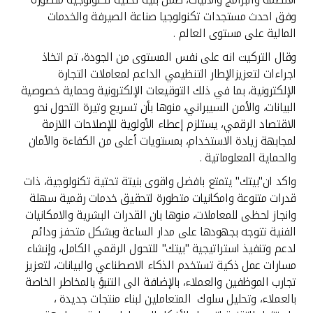
وفق احدث مستجدات تكنولوجيا صناعة الصيرفة والخدمات
المالية على مستوى العالم .
وقال التركيت انه على نفس المستوى من الجودة، تم اتخاذ
اجراءات لتعزيزالإطار التنظيمي الداعم لمعاملات التجارة
الإلكترونية، بما في ذلك التوقيعات الإلكترونية وحماية خصوصية
البيانات، والأمن السيبراني، منوها بأن تسريع وتيرة التحول نحو
الاقتصاد الرقمي، يستلزم إعطاء الأولوية للإصلاحات اللازمة
لمجابهة زيادة الاستخدام، بمستويات أعلى من الكفاءة والأمان
والحماية المعلوماتية .
واكد ان"بيتك" يتمتع بافضل واقوى بنيتة تحتية تكنولوجية، ذات
قدرات متنوعة وامكانيات متطورة لتحقيق خدمات رقمية سهلة
وانجاز لحظى للمعاملات، منوها بان القدرات البشرية والامكانيات
الفنية تتوجه بجهودها على مدار الساعة وبشكل متحفز ودائم
لدعم وتنفيذ استراتيجية "بيتك" للتحول الرقمي الكامل، وإنشاء
مسارات عمل ذكية تستخدم الذكاء الاصطناعي والبيانات، لتعزيز
تجارب الموظفين والعملاء، بالإضافة الى التنبؤ بالمخاطر الخاصة
بالعملاء، وتحليل سلوك المتعاملين لبناء منتجات جديدة ،