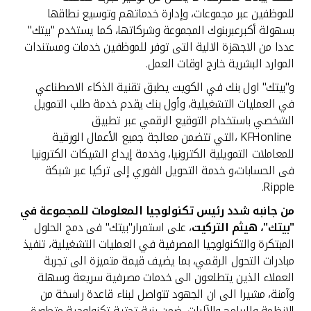
للموظفين عبر مجموعات، وإدارة خدماتهم وتوسيع نطاقها
بسهولة أكبرعبربنوك المجموعة وشركاتها، كما يستخدم "بيتك"
عددا من الاجهزة الالية التى توفر للموظفين خدمات ومستندات
الموارد البشرية خارج اوقات العمل.
و"بيتك" اول بنك في الكويت يطبق تقنية الذكاء الاصطناعي
في العمليات التشغيلية، وأول بنك يقدم خدمة طلب التمويل
الشخصي باستخدام التوقيع الرقمي عبر تطبيق
KFHonline ،التي تتضمن معالجة جميع الأعمال الورقية
للمعاملات التمويلية الكترونيا، وخدمة إيداع الشيكات الكترونيا
فى الحسابات،و خدمة التحويل الفوري إلى تركيا عبر شبكة
Ripple.
من جانبه شدد رئيس تكنولوجيا المعلومات للمجموعة في
"بيتك"، هيثم التركيت
، على استمرار"بيتك" فى دمج الحلول
المبتكرة والتكنولوجيا المصرفية في العمليات التشغيلية، تنفيذ
مبادرات التحول الرقمي، بما يضيف قيمة متميزة الى تجربة
العملاء الذين يتطلعون الى خدمات مصرفية سريعة وسهلة
وآمنة، مشيرا الى ان الجهود تتواصل لبناء قاعدة راسخة من
الانظمة والبرامج والآليات، ضمن بنية تحتية تكنولوجية متطورة