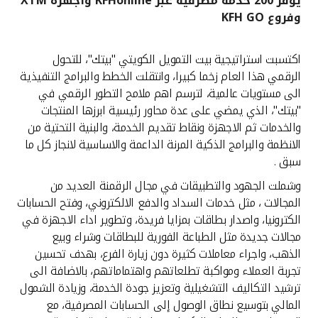
يوفر 200 خدمة مصرفية عبر KFHonline وأجهزة XTM
وفروع KFH GO
القنوات المصرفية
اكتسبت استراتيجية بيت التمويل الكويتي "بيتك"، للتحول
أدوات وخدمات
الرقمي هذا العام زخما كبيرا، وانتقلت الخطط والبرامج التنفيذية
الى مستويات عالمية، لترسم اهم ملامح التطور الرقمي في
خدمات ما بعد البيع
"بيتك"، الذي يمضي على عدة محاور رئيسية ابرزها المنتجات
والخدمات ثم الاجهزة ونقاط تقديم الخدمة، والبنية التحتية من
الانظمة والبرامج الذكية المرنة الداعمة والاساسية لانجاز كل ما
سبق .
اتصل بنا
وشملت الجهود والتطبيقات في مجال الرقمنة العديد من
مواقع الفروع وأجهزة الصرف الآلي
المجالات ، مثل خدمات السداد والدفع الالكتروني، وفتح الحسابات
الكترونيا، واصدار بطاقات بمزايا فريدة، وتطوير اداء الاجهزة في
مجالات جديدة مثل الطباعة الفورية للبطاقات وشراء وبيع
ألمانيا
الذهب، واجراء معاملات كثيرة دون زيارة الفرع، بهدف تحسين
تجربة العملاء ومواكبة تطلعاتهم واهتماماتهم، بالاضافة الى
ماليزيا
ترشيد التكاليف التشغيلية وتعزيز جودة الخدمة، وزيادة الشمول
المالي بتوسيع نطاق الوصول إلى الحسابات المصرفية، مع