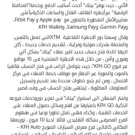
الألي ، حيث يوفر" بيتك" أحدث أساليب الدفع ،وخدمة"المحافظ
الرقمية" عبرأجهزة الهاتف النقال والساعات الذكية،بأعلى
معاييرالأمان المتطورة بالتعاون مع Apple pay و Fitbit Pay،
وGarmin Pay، وSamsung Pay، وKFH Wallet.
وقال: وسعنا دور الاجهزة التفاعلية XTMالتى تعمل باللمس،
والمتصلة بقدرات صوتية ومرئية ، لتقديم خدمات جديدة ، كان
اخرها اتاحة فتح حساب جديد لغير عملاء "بيتك" بشكل آلي
وفوري وآمن ، من خلال هذه الاجهزة المنتشرة فى 10 مواقع
عبر فروع KFH GO"، حيث يتواصل الراغب في فتح الحساب هاتفيا
بالصوت والصورة عبر الجهاز مع موظف خدمة العملاء فى مركز
الاتصال ، ومن ثم يتبع خطوات محددة بعد تقديم وتسجيل
المعلومات المطلوبة ، لينتهى بفتح الحساب فى وقت قصير.
واشار الشملان الى استمرار "بيتك" فى تعزيز دوروخدمات فروعه
الذكية KFH GO باعتبارها من اهم وسائل حصول العملاء على
الخدمات التقنية ، وكذك فهى تمثل تطورا نوعيا فى مفهوم
الفرع المصرفى بشكله التقليدى، قائلا: لدينا 10 فروع ، توزيعها
المكاني كالتالى: فرع معرض السيارات الشويخ KFH Auto –
الافنيوز- ضاحية عبدالله السالم - الجابرية - السلام - اشبيليه -