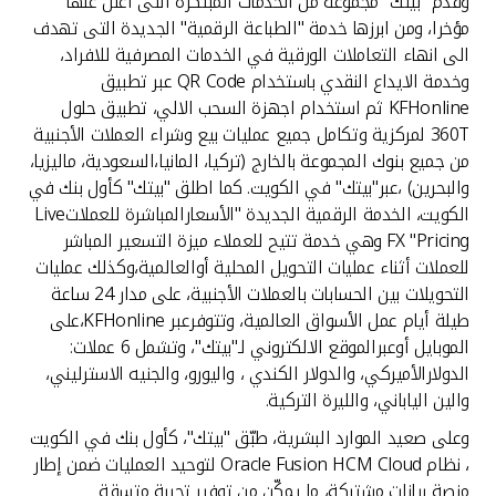
وقدم "بيتك" مجموعة من الخدمات المبتكرة التى اعلن عنها
مؤخرا، ومن ابرزها خدمة "الطباعة الرقمية" الجديدة التى تهدف
الى انهاء التعاملات الورقية في الخدمات المصرفية للافراد،
وخدمة الايداع النقدي باستخدام QR Code عبر تطبيق
KFHonline ثم استخدام اجهزة السحب الالي، تطبيق حلول
360T لمركزية وتكامل جميع عمليات بيع وشراء العملات الأجنبية
من جميع بنوك المجموعة بالخارج (تركيا، المانيا،السعودية، ماليزيا،
والبحرين) ،عبر"بيتك" في الكويت. كما اطلق "بيتك" كأول بنك في
الكويت، الخدمة الرقمية الجديدة "الأسعارالمباشرة للعملاتLive
FX "Pricing وهي خدمة تتيح للعملاء ميزة التسعير المباشر
للعملات أثناء عمليات التحويل المحلية أوالعالمية،وكذلك عمليات
التحويلات بين الحسابات بالعملات الأجنبية، على مدار 24 ساعة
طيلة أيام عمل الأسواق العالمية، وتتوفرعبر KFHonline،على
الموبايل أوعبرالموقع الالكتروني لـ"بيتك"، وتشمل 6 عملات:
الدولارالأميركي، والدولار الكندي ، واليورو، والجنيه الاسترليني،
والين الياباني، والليرة التركية.
وعلى صعيد الموارد البشرية، طبّق "بيتك"، كأول بنك في الكويت
، نظام Oracle Fusion HCM Cloud لتوحيد العمليات ضمن إطار
منصة بيانات مشتركة، ما يمكّن من توفير تجربة متسقة