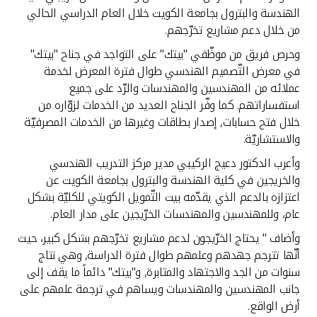
تركيا
الهندسة والبترول بجامعة الكويت خلال العام الدراسي الحالي
من خلال دعم مشاريع تخرّجهم.
مصر
وحرص فريق من موظّفي "بيتك" على التواجد في جناح "بيتك"
في معرض التّصميم الهندسي طوال فترة المعرض لخدمة
المملكة المتحدة
عملائه من المهندسين والمهندسات والرّد على جميع
استفساراتهم. كما وفّر الجناح العديد من الخدمات لزوّاره من
مملكة البحرين
خلال فتح حسابات, إصدار بطاقات وغيرها من الخدمات المصرفيّة
والاستشاريّة.
وأعرب الدكتور دعيج الركيبي مدير مركز التدريب الهندسي
والخريجين في كلية الهندسة والبترول بجامعة الكويت عن
اعتزازه بالدعم الذي يقدّمه بيت التّمويل الكويتي للكليّة بشكل
عام، وللمهندسين والمهندسات الخرّيجين على مدار العام.
وأضاف " يحتاج الخرّيجون لدعم مشاريع تخرّجهم بشكل كبير، حيث
أنّها تترجم جهدهم وعلمهم طوال فترة الدراسة, وهي نتاج
سنوات من الجد والاجتهاد والمثابرة, و"بيتك" دائماً ما يقف إلى
جانب المهندسين والمهندسات ويساهم في ترجمة علمهم على
أرض الواقع.