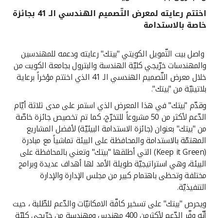
اختتم رعايته لمعرض التّصميم الهندسي الـ 41 بجائزة
القنوات المصرفية
خاصة بالاستدامة
أدوات وخدمات
واصل بيت التّمويل الكويتي "بيتك" رعايته ودعمه للمهندسين
والمهندسات خرّيجي كليّة الهندسة والبترول بجامعة الكويت من
خدمات ما بعد البيع
خلال معرض التّصميم الهندسي الـ 41 الذي اختتم مؤخراً برعاية
بلاتينيّة من "بيتك".
وقدّم "بيتك" في هذا المعرض الذي استمر على مدى ثلاثة أيّام
اتصل بنا
الدّعم لأكثر من 50 مشروعاً للتخرّج، كما تم تخصيص جائزة خاصّة
من "بيتك" بعنوان (جائزة الاستدامة البيئيّة) لأفضل المشاريع
مواقع الفروع وأجهزة الصرف الآلي
المهتمّة بالاستدامة والمحافظة على البيئة تماشياً مع مبادرة
(Keep it Green) التي أطلقها "بيتك" وتعني بالمحافظة على
ألمانيا
البيئة، وهي استراتيجيّة طويلة الأمد لها أهداف عديدة وبرامج
مختلفة وتحظى باهتمام كبير من مجلس الإدارة والإدارة
التنفيذيّة.
ماليزيا
ويحرص "بيتك" على تسخير كافّة الامكانيّات والدّعم للطّلبة ، حيث
أنّه وفّر الدّعم لأكثرمن 400 مهندس ومهندسة من خرّيجي كليّة