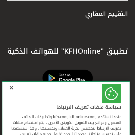
التقييم العقاري
تطبيق "KFHOnline" للهواتف الذكية
سياسة ملفات تعريف الارتباط
عندما تستخدم ,kfh.com, kfhonline.com وتطبيقات الهاتف
المحمول ومواقع بيت التمويل الكويتي الأخرى ، يتم استخدام ملفات
تعريف الارتباط لتخصيص تجربة العملاء وتحسينها ، وهذا سيساعدنا
على تحسين منتجاتنا وخدماتنا. حدد "قبول جميع ملفات تعريف