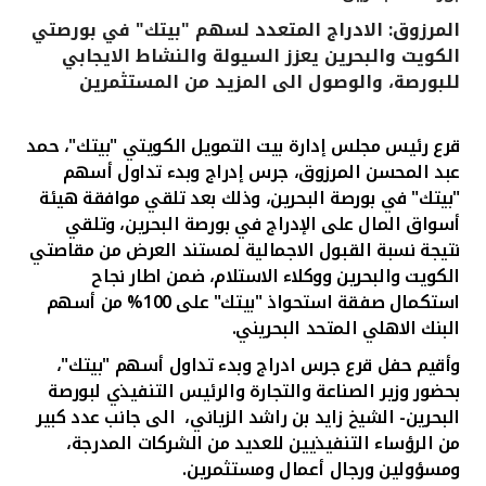
المرزوق: الادراج المتعدد لسهم "بيتك" في بورصتي
القنوات المصرفية
الكويت والبحرين يعزز السيولة والنشاط الايجابي
للبورصة، والوصول الى المزيد من المستثمرين
أدوات وخدمات
قرع رئيس مجلس إدارة بيت التمويل الكويتي "بيتك"، حمد
خدمات ما بعد البيع
عبد المحسن المرزوق، جرس إدراج وبدء تداول أسهم
"بيتك" في بورصة البحرين،
وذلك
بعد تلقي موافقة هيئة
أسواق المال على الإدراج في بورصة البحرين، وتلقي
نتيجة نسبة القبول الاجمالية لمستند العرض من مقاصتي
اتصل بنا
الكويت والبحرين ووكلاء الاستلام، ضمن اطار نجاح
استكمال صفقة استحواذ "بيتك" على 100% من أسهم
مواقع الفروع وأجهزة الصرف الآلي
البنك الاهلي المتحد البحريني.
ألمانيا
وأقيم حفل قرع جرس ادراج وبدء تداول أسهم "بيتك"،
بحضور
وزير الصناعة والتجارة والرئيس التنفيذي لبورصة
البحرين- الشيخ زايد بن راشد الزياني، الى جانب عدد كبير
ماليزيا
من الرؤساء التنفيذيين للعديد من الشركات المدرجة،
ومسؤولين ورجال أعمال ومستثمرين.