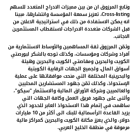
وتابع المرزوق ان من بين مميزات الادراج المتعدد للسهم
Cross-listing
، تعزيز سمعة المؤسسة وانتشارها، مبينا
انه يمكن الاستفادة من ذلك في استراتيجية الاعلان من
قبل الشركات متعددة الادراجات لاستقطاب المستثمرين
الاجانب.
وثمّن المرزوق ثقة المساهمين والأوساط الاستثمارية من
أفراد وشركات ومؤسسات، وكذلك توجه بالشكر لبورصتي
الكويت والبحرين ومقاصتي الكويت والبحرين وهيئة
أسواق المال، ولجميع الجهات الرقابية الكويتية
والبحرينية المختلفة التي منحت موافقاتها على عملية
الإستحواذ، وكذلك ثمّن جهود المستشارين المحليين
والعالميين وشركة الأوراق المالية والاستثمار "سيكو"،
وأثنى على جهود فريق العمل وكافة الجهات التي
ساهمت في إتمام هذا الاستحواذ العابر للحدود الذي
يزيد القاعدة الرأسمالية للبنك الى أكثر من 10 مليارات
دولار، والذي يعزز مكانة الكويت والبحرين كمراكز مالية
مرموقة في منطقة الخليج العربي.