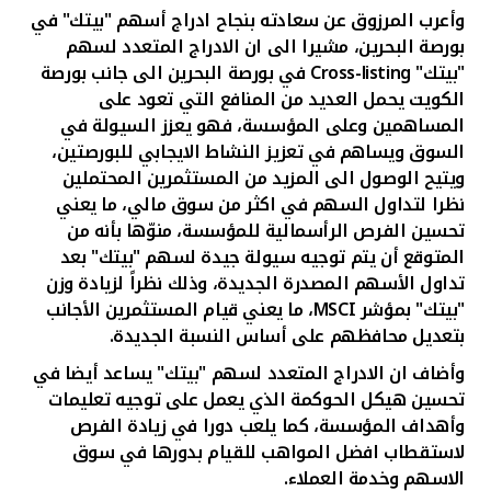
تركيا
وأعرب المرزوق عن سعادته بنجاح ادراج أسهم "بيتك" في
بورصة البحرين، مشيرا الى ان الادراج المتعدد لسهم
مصر
"بيتك"
Cross-listing
في بورصة البحرين الى جانب بورصة
الكويت يحمل العديد من المنافع التي تعود على
المساهمين وعلى المؤسسة، فهو يعزز السيولة في
المملكة المتحدة
السوق ويساهم في تعزيز النشاط الايجابي للبورصتين،
ويتيح الوصول الى المزيد من المستثمرين
المحتملين
مملكة البحرين
نظرا لتداول السهم في اكثر من سوق مالي، ما يعني
تحسين الفرص الرأسمالية للمؤسسة، منوّها بأنه من
المتوقع أن يتم توجيه سيولة جيدة لسهم "بيتك" بعد
تداول الأسهم المصدرة الجديدة، وذلك نظراً لزيادة وزن
"بيتك" بمؤشر
MSCI
، ما يعني قيام المستثمرين الأجانب
بتعديل محافظهم على أساس النسبة الجديدة.
وأضاف ان الادراج المتعدد لسهم "بيتك" يساعد أيضا في
تحسين هيكل الحوكمة الذي
يعمل على توجيه تعليمات
وأهداف المؤسسة، كما يلعب دورا في زيادة الفرص
لاستقطاب افضل المواهب
للقيام بدورها في سوق
الاسهم وخدمة العملاء.