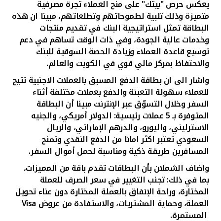
يعكس حرص "بيتك" على منح العملاء تجرة مصرفية
متميزة وذلك تلبية لطموحاتهم وتطلعاتهم، مبينا ان هذه
البطاقة تمثل استراتيجية البنك في تقديم منتجات
وخدمات عالية الجودة، وفي ذات الوقت تساهم في دعم
توسيع قاعدة العملاء وزيادة الحصة السوقية للبنك
والاحتفاظ بمركز مالي قوي في الكويت والعالم.
واشار الى ان بطاقة الدفع المسبق بالعملات الاجنبية تتيح
للعملاء سهولة التعبئة والدفع بعملات مختلفة أثناء
السفر وخلال التسوّق عبر الإنترنت مبينا أن البطاقة
المتوفرة بـ 5 عملات رئيسية: الدولار أمريكي، والجنيه
الاسترليني، واليورو، والدرهم الإماراتي، والريال
السعودي تعتبر اكثر امانا من الدفع النقدي وتمنح
المسافرين طريقة ذكية ومناسبة لحمل أموال السفر.
واضاف الشملان بأن البطاقات تقدم باقة من المميزات،
بما في ذلك: تجنب التغيير في سعر الصرف للعملة
المختارة، وراحة الإنفاق بالعملة المختارة دون عناء تحويل
العملة، وحماية المشتريات، والاستفادة من عروض
Visa
المستمرة.