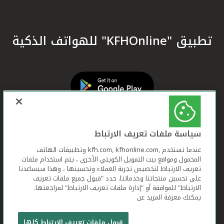
تطبيق "KFHOnline" للهواتف الذكية
سياسة ملفات تعريف الارتباط
عندما تستخدم ,kfh.com, kfhonline.com وتطبيقات الهاتف
المحمول ومواقع بيت التمويل الكويتي الأخرى ، يتم استخدام ملفات
تعريف الارتباط لتخصيص تجربة العملاء وتحسينها ، وهذا سيساعدنا
على تحسين منتجاتنا وخدماتنا. حدد "قبول جميع ملفات تعريف
الارتباط" للموافقة أو "إدارة ملفات تعريف الارتباط" لمراجعتها.
يمكنك معرفة المزيد عن
بيت التمويل الكويتي جميع الحقوق محفوظة © 2026
قبول ملفات تعريف الارتباط كلها