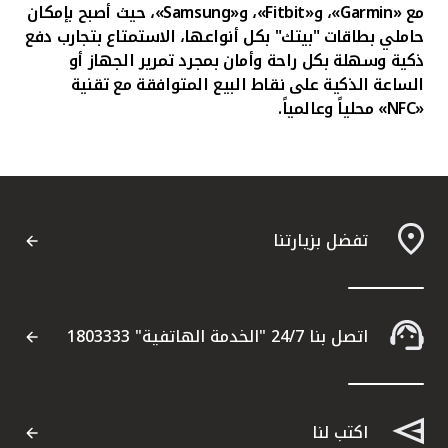
مع «
Garmin
»، و«
Fitbit
»، و«
Samsung
»، حيث أصبح بإمكان
حاملي بطاقات "بيتك" بكل أنواعها، الاستمتاع بتجارب دفع
ذكية وسهلة بكل راحة وأمان بمجرد تمرير الجهاز أو
الساعة الذكية على نقاط البيع المتوافقة مع تقنية
«
NFC
» محلياً وعالمياً.
تفضل بزيارتنا
اتصل بنا 24/7 "الخدمة الهاتفية" 1803333
اكتب لنا