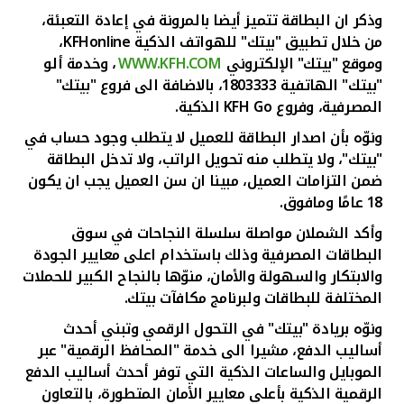
وذكر ان البطاقة تتميز أيضا بالمرونة في إعادة التعبئة،
من خلال تطبيق "بيتك" للهواتف الذكية
KFHonline
،
وموقع "بيتك" الإلكتروني
WWW.KFH.COM
، وخدمة ألو
"بيتك" الهاتفية 1803333، بالاضافة الى فروع "بيتك"
المصرفية، وفروع
KFH Go
الذكية.
ونوّه بأن اصدار البطاقة للعميل لا يتطلب وجود حساب في
"بيتك"، ولا يتطلب منه تحويل الراتب، ولا تدخل البطاقة
ضمن التزامات العميل، مبينا ان سن العميل يجب ان يكون
18 عامًا ومافوق.
وأكد الشملان مواصلة سلسلة النجاحات في سوق
البطاقات المصرفية وذلك باستخدام اعلى معايير الجودة
والابتكار والسهولة والأمان، منوّها بالنجاح الكبير للحملات
المختلفة للبطاقات ولبرنامج مكافآت بيتك.
ونوّه بريادة "بيتك" في التحول الرقمي وتبني أحدث
أساليب الدفع، مشيرا الى خدمة "المحافظ الرقمية" عبر
الموبايل والساعات الذكية التي توفر أحدث أساليب الدفع
الرقمية الذكية بأعلى معايير الأمان المتطورة، بالتعاون