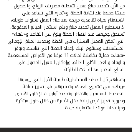
من الآن، بتحديد مبلغ معين لتغطية مصاريف الزواج، والحصول
عليها جميعا عند نهاية الخطة. و«ثمار» التي تساعد على
الاستمتاع بحياة تقاعدية مريحة بعد عناء العمل لسنوات طويلة،
اذ يستطيع العميل تحديد مبلغ ويتم استثمار المبالغ المدفوعة،
تستحق جميعها عند انتهاء الخطة ببلوغ سن التقاعد. و«شفاء»
التي تمكن العميل الاشتراك في الخطة وتحديد المبلغ الإجمالي
المستهدف، وسيقوم البنك بإعداد الخطة التي تناسبه. وتوفر
«شفاء» حماية تكافلية لحالات 11 مرضا من الأمراض المستعصية
والوفاة والعجز الكلي الدائم، وبإمكان العميل الحصول على
المبلغ المدخر عند الحالات الطارئة.
وتساهم كل الخطط الاستثمارية طويلة الأجل التي يوفرها
«بيتك»، في تشجيع العملاء وتحفيزهم على تعزيز ثقافة
التخطيط للمستقبل والادخار، وتحديد أولويات الإنفاق الأسري،
وضرورة تعزيز فرص زيادة دخل الأسرة من خلال حلول مبتكرة
ومرنة ذات عوائد استثمارية جيدة.