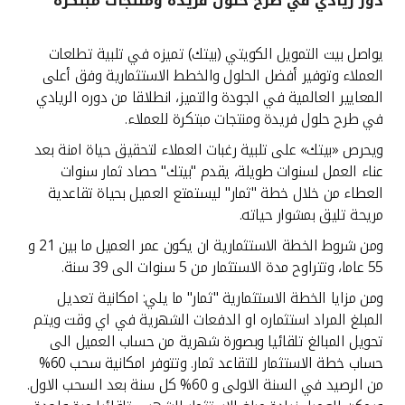
دور ريادي في طرح حلول فريدة ومنتجات مبتكرة
القنوات المصرفية
يواصل بيت التمويل الكويتي (بيتك) تميزه في تلبية تطلعات
العملاء وتوفير أفضل الحلول والخطط الاستثمارية وفق أعلى
أدوات وخدمات
المعايير العالمية في الجودة والتميز، انطلاقا من دوره الريادي
في طرح حلول فريدة ومنتجات مبتكرة للعملاء.
خدمات ما بعد البيع
ويحرص «بيتك» على تلبية رغبات العملاء لتحقيق حياة امنة بعد
عناء العمل لسنوات طويلة، يقدم "بيتك" حصاد ثمار سنوات
العطاء من خلال خطة "ثمار" ليستمتع العميل بحياة تقاعدية
اتصل بنا
مريحة تليق بمشوار حياته.
ومن شروط الخطة الاستثمارية ان يكون عمر العميل ما بين 21 و
مواقع الفروع وأجهزة الصرف الآلي
55 عاما، وتتراوح مدة الاستثمار من 5 سنوات الى 39 سنة.
ومن مزايا الخطة الاستثمارية "ثمار" ما يلي: امكانية تعديل
ألمانيا
المبلغ المراد استثماره او الدفعات الشهرية في اي وقت ويتم
تحويل المبالغ تلقائيا وبصورة شهرية من حساب العميل الى
ماليزيا
حساب خطة الاستثمار للتقاعد ثمار. وتتوفر امكانية سحب 60%
من الرصيد في السنة الاولى و 60% كل سنة بعد السحب الاول.