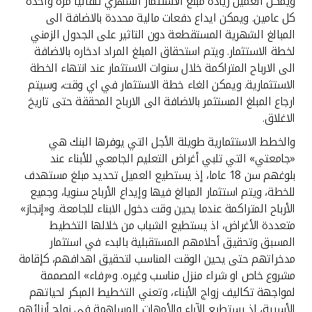
تركيا
ويمكن العميل زيادة مبلغ الاستثمار الشهري تلقائيا مرة واحدة
كل عامين. ويمكن ايداع دفعات مالية محددة بالاضافة الى
المبالغ الشهرية المستقطعة دون التاثير على الجدول الزمني
مصر
لخطة الاستثمار. ويتم استحقاق المبلغ المراد ادخاره بالاضافة
الى الارباح المتراكمة خلال سنوات الاستثمار عند انتهاء الخطة
المملكة المتحدة
الاستثمارية. ويمكن الغاء خطة الاستثمار في اي وقت، وسيتم
ارجاع المبلغ المستثمر بالاضافة الى الارباح المحققة حتى تاريخ
الاغلاق.
مملكة البحرين
والخطط الاستثمارية طويلة الأجل التي يوفرها البنك هي
«جامعتي» التي تلبي أغراض التعليم الجامعي للأبناء عند
بلوغهم سن 18 عاما، إذ يستطيع العميل تحديد مبلغ مستهدف
للخطة، ويتم استثمار المبالغ فيها وإيداع الأرباح سنويا، وجميع
الأرباح المتراكمة عندما يحين وقت دخول الابناء للجامعة. و«إنجاز»
متعددة الأغراض، اذ يستطيع الشباب من خلالها التخطيط
المسبق وتحقيق أحلامهم المستقبلية بالبدء في استثمار
مدخراتهم حتى يحين الوقت المناسب لتحقيق اهدافهم، كإقامة
مشروع خاص او شراء منزل مناسب وغيره. و«رفاء» المصممة
لمواجهة تكاليف زواج الأبناء، وتعني التخطيط المبكر لحياتهم
الأسرية، إذ يستطيع الآباء والأمهات المساهمة في زواج أبنائهم