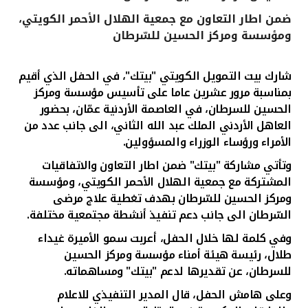
ضمن اطار التعاون مع جمعية الهلال الأحمر الكويتي،
القنوات المصرفية
ومؤسسة ومركز الحسين للسّرطان
أدوات وخدمات
شارك بيت التمويل الكويتي "بيتك"، في الحفل الذي أقيم
بمناسبة مرور عشرين عاما على تأسيس مؤسسة ومركز
خدمات ما بعد البيع
الحسين للسرطان، في العاصمة الأردنية عمّان، بحضور
العاهل الأردني الملك عبد الله الثاني، الى جانب عدد من
الأمراء ورؤساء الوزراء والمسؤولين.
اتصل بنا
وتأتي مشاركة "بيتك" ضمن اطار التعاون والاتفاقيات
المشتركة مع جمعية الهلال الأحمر الكويتي، ومؤسسة
مواقع الفروع وأجهزة الصرف الآلي
ومركز الحسين للسّرطان
بهدف تغطية علاج مرضى
السّرطان الى جانب دعم تنفيذ أنشطة مجتمعية مختلفة.
ألمانيا
وفي كلمة لها خلال الحفل، أعربت سمو الأميرة غيداء
طلال، رئيسة هيئة أمناء مؤسسة ومركز الحسين
ماليزيا
للسرطان، عن تقديرها لدعم "بيتك" ومساهماته.
وعلى هامش الحفل، قال المدير التنفيذي للاعلام