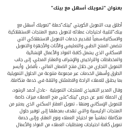
بعنوان "تمويلك أسهل مع بيتك"
القنوات المصرفية
أطلق بيت التمويل الكويتي "بيتك"حملة "تمويلك أسهل مع
أدوات وخدمات
بيتك"لتلبية احتياجات عملائه لتمويل جميع المنتجات الاستهلاكية
والاسكانية،سعياً لتقديم خدمات التمويل الاستهلاكي التي
خدمات ما بعد البيع
تتضمن المنتج الطبي والتعليمي والأثاث والأجهزة والتمويل
الاسكاني الذي يشمل كافة المواد والأعمال الإنشائية
والمخططات والتراخيص والإشراف والعقار المحلي، إلى جانب
التمويل التجاري من خلال منتج الضمان المالي ، بأفضل وأيسر
اتصل بنا
الطرق وأسهل الخدمات عبر مجموعة متنوعة من الحلول التمويلية
بما يحقق للعملاء الراحة والاطمئنان والثقة في خدمة متكاملة.
مواقع الفروع وأجهزة الصرف الآلي
وقال المدير التنفيذي للمنتجات التمويلية -عادل أحمد الرشود،
ألمانيا
إن الحملة تعبر عن حرص "بيتك"على منح العملاء ميزات خاصة
للتمويل الإسكاني ومنها ، تمويل العقار السكني الذي يعتبر من
المنتجات الرئيسية والتي تهدف بمجملها إلى توفير حلول
ماليزيا
متكاملة تماشياً مع احتياج العملاء ونوع العقار، وإلى خدمة
تمويل كافة احتياجات ومتطلبات العملاء من المواد والأعمال