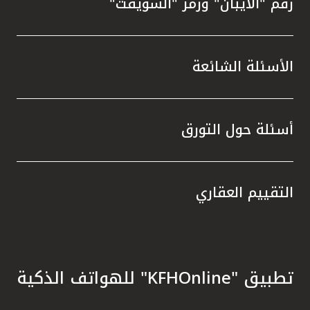
رقم "الآيبان" ورمز "السويفت"
الأسئلة الشائعة
أسئلة حول التورق
التقييم العقاري
تطبيق "KFHOnline" للهواتف الذكية