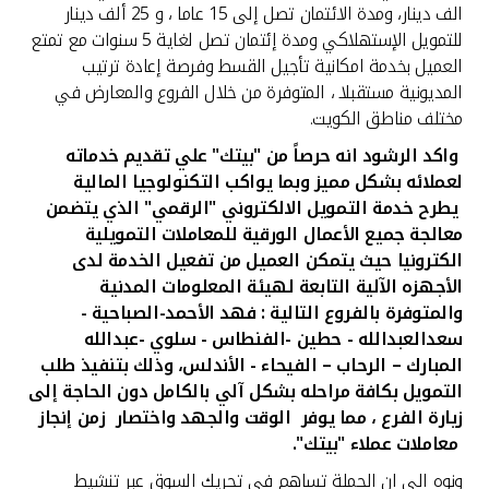
الف دينار، ومدة الائتمان تصل إلى 15 عاما ، و 25 ألف دينار
للتمويل الإستهلاكي ومدة إئتمان تصل لغاية 5 سنوات مع تمتع
العميل بخدمة امكانية تأجيل القسط وفرصة إعادة ترتيب
المديونية مستقبلا ، المتوفرة من خلال الفروع والمعارض في
مختلف مناطق الكويت.
واكد الرشود انه حرصاً من "بيتك" علي تقديم خدماته
لعملائه بشكل مميز
وبما يواكب
التكنولوجيا المالية
يطرح خدمة التمويل الالكتروني "الرقمي" الذي يتضمن
معالجة جميع الأعمال الورقية للمعاملات التمويلية
الكترونيا حيث يتمكن العميل من تفعيل الخدمة لدى
الأجهزه الآلية التابعة لهيئة المعلومات المدنية
والمتوفرة بالفروع التالية : فهد
الأحمد-الصباحية
-
سعدالعبدالله -
حطين -الفنطاس - سلوي -عبدالله
المبارك – الرحاب – الفيحاء
- الأندلس، وذلك بتنفيذ طلب
التمويل بكافة مراحله بشكل آلي بالكامل دون الحاجة إلى
زيارة الفرع
،
مما يوفر الوقت والجهد واختصار زمن إنجاز
معاملات عملاء "بيتك".
ونوه الى ان الحملة تساهم في تحريك السوق عبر تنشيط