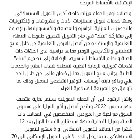
تركيا
الإنشائية بالأقساط المريحة .
واضاف: توفر الحملة ميزات خاصة أخرى للتمويل الاستهلاكي
مصر
ومنها خدمات تمويل مستلزمات الأثاث والمفروشات والإلكترونيات
والتجهيزات المنزلية الجاهزة والمصنعة واكسسواراتها، بالإضافة
إلى مشاركة "بيتك" في منح التمويل لتحقيق طموحات العملاء
المملكة المتحدة
التعليمية والإستفادة من أفضل الفرص التعليمية من خلال منتج
التعليمي والأكاديمي لتوفير مقاعد دراسية لدي الجهات ذات
مملكة البحرين
الصلة وبنظام الأقساط الشهرية، بالإضافة إلى تصميم "بيتك"
لخدمات تمويلية للرعاية الطبية لتغطية نفقات العلاج والخدمات
الطبية، بجانب منتج التمويل مقابل ضمان مالي من خلال الحجز
علي ودائع ثابته أوحساب التوفير الشخصي للعميل وذلك بما
يتوافق مع الشريعة الاسلامية الغراء.
واشار الرشود الى أن الحملة التمويلية تستمر لغاية منتصف
شهر سبتمبر 2022، وتقدم أفضل وأكبر المزايا على مستوى
السوق مع نخبة من الموردين المتخصصين في المجالات ذات
الصلة، ومزايا ائتمانية منها: استحقاق القسط الاول بعد 12
شهرا من التعاقد للتمويل الاسكاني و 6 شهور للتمويل
الاستهلاكي، فيما يصل الحد الأعلى للتمويل الإسكاني الى 70