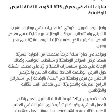
شارك البنك في معرض كليّة الكويت التقنيّة للفرص
القنوات المصرفية
الوظيفية
أدوات وخدمات
واصل بيت التمويل الكويتي "بيتك" ريادته في توظيف الشباب
الكويتي واستقطاب المواهب الوطنيّة، عبر مشاركته في معرض
خدمات ما بعد البيع
الفرص الوظيفية الذي نظمته كليّة الكويت التقنيّة على مدار
يومين.
وتواجد في جناح "بيتك" فريقاً متخصصا من الموارد البشريّة
اتصل بنا
بهدف عرض الشواغر الوظيفيّة واستقطاب المواهب، وكذلك
الإجابة على جميع استفسارات الطلبة والرّد على مختلف الأسئلة
مواقع الفروع وأجهزة الصرف الآلي
حول الفرص الوظيفية المتاحة للطلبة الحاليين والخرّيجين
الباحثين عن فرص وظيفيّة في "بيتك"، بالإضافة إلى استعراض
ألمانيا
البرامج التدريبيّة والتطويريّة التي يقدمّها البنك للطّلبة
والموّظفين.
ماليزيا
كما قدّم فريق "بيتك" فرصة للطلبة الحاليين للعمل بنظام
(العمل الجزئي)، وهو نظام توفّره كبرى الشركات في العالم
لتطوير الطّلبة وتحفيزهم لخوض غمار سوق العمل بجهوزية