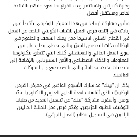
تركيا
وخبرة كبيرتين، ولاستثمار وقت الفراغ بما يعود عليهم بالفائدة
لحاضر ومستقبل أفضل.
مصر
وتأتي مشاركة "بيتك" في هذا المعرض الوظيفي تأكيداً على
ريادته في إتاحة فرص العمل للشباب الكويتي الباحث عن العمل
المملكة المتحدة
في القطاع الاهلي، لا سيما ممن يملك الشغف والطموح في
الوظائف ذات التخصص المميّز والتي تحظى بطلب عال في
مملكة البحرين
سوق العمل الحالي والمستقبلي كتلك التي تتعلّق بتكنولوجيا
المعلومات والذكاء الاصطناعي والأمن السيبرياني، بالإضافة إلى
تخصصات عديدة مختلفة والتي باتت مطمع جل الشركات
العالمية.
يذكر ان "بيتك" قد شارك الأسبوع الماضي في معرض الفرص
الوظيفيّة الذي أقامته جامعة الخليج للعلوم والتكنلوجيا لمدّة
يومين. وأسفرت مشاركة "بيتك" عن تسجيل العديد من طلبات
التوظيف للطلبة الخرّيجين، وقدّم فرص عمل للطلبة الحاليين
الراغبين في التسجيل بنظام (العمل الجزئي).