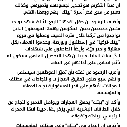
تركيا
ان هذا التكريم هو تقدير لجهودهم وتميزهم، وكذلك
تعبير عن مدى فخر أسرة "بيتك" بهم وبعطاءاتهم.
مصر
وأضاف الرشود ان حفل "قدها" للربع الثالث شهد تواجد
فئتين جديدتين ضمن المكرّمين وهما: الموظفون الذين
المملكة المتحدة
تواجدوا في تركيا
خلال فترة الصيف وعملوا في فروع
"بيتك-تركيا" في إسطنبول وبورصة، وخدموا العملاء بكل
مملكة البحرين
مهنية واحترافيّة، وأيضاً الحاصلون على شهادات
الدّراسات العليا، مبينا ان هذا التحصيل العلمي سيكون له
تأثير ايجابي على أدائهم في البنك
.
وأعرب الرشود عن ثقته بأن تميّز الموظفين سيستمر،
وانهم سيواصلون تحقيق الانجازات والنجاحات في مختلف
المجالات، لأنهم على قدر المسؤولية تجاه العملاء
والمؤسسة.
وأكد ان "بيتك" يحقق الانجازات ويواصل التميز والنجاح من
خلال الطاقات البشرية التي يزخر بها، مبينا انها المحرك
الرئيسي لريادته وتفوقه.
وأضاف ان النجاح في "بيتك" وفي مختلف المؤسسات