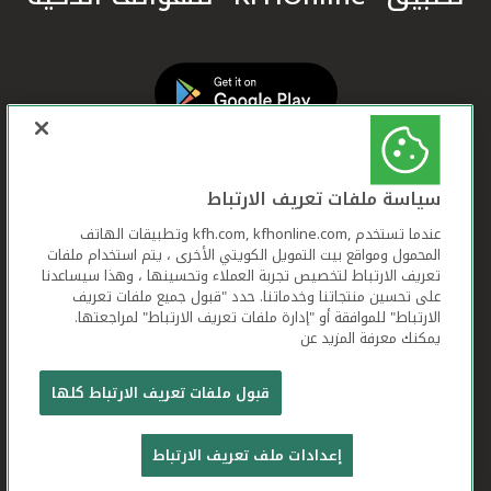
سياسة ملفات تعريف الارتباط
عندما تستخدم ,kfh.com, kfhonline.com وتطبيقات الهاتف
المحمول ومواقع بيت التمويل الكويتي الأخرى ، يتم استخدام ملفات
تعريف الارتباط لتخصيص تجربة العملاء وتحسينها ، وهذا سيساعدنا
على تحسين منتجاتنا وخدماتنا. حدد "قبول جميع ملفات تعريف
الارتباط" للموافقة أو "إدارة ملفات تعريف الارتباط" لمراجعتها.
يمكنك معرفة المزيد عن
بيت التمويل الكويتي جميع الحقوق محفوظة © 2026
قبول ملفات تعريف الارتباط كلها
شروط وأحكام استخدام الموقع الإلكتروني
ملفات
إعدادات ملف تعريف الارتباط
تعريف الارتباط
بيان الخصوصية
تواصل معنا