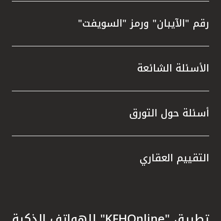
رقم "الآيبان" ورمز "السويفت"
الأسئلة الشائعة
أسئلة حول التورق
التقييم العقاري
تطبيق "KFHOnline" للهواتف الذكية