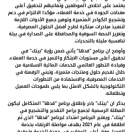
يعتمد على اخلاص الموظفين وتفانيهم لتحقيق أعلى
معدلات الجودة في خدمة العملاء، مؤكدا الالتزام في دعم
وتشجيع الكوادر المتميزة وتوفير جميع الأدوات اللازمة
لتنفيذ مبادرات مبتكرة لطرح أفضل الحلول المصرفية،
وتعزيز الحصة السوقية والمحافظة على الصدارة في بيئة
تنافسية مليئة بالتحديات.
وأوضح ان برنامج "قدها" يأتي ضمن رؤية "بيتك" في
تحقيق أعلى مستويات الابتكار والتميز في خدمة العملاء،
وقيادة التطور العالمي للخدمات المالية الاسلامية من
خلال تقديم حلول ومنتجات متميزة، وتبني الرقمنة في
الخدمات المصرفية، والاستفادة من التطورات
التكنولوجية بالشكل الامثل بما يلبي طموحات العميل
وتطلعاته.
يذكر ان "بيتك" بادر بإطلاق برنامج "قدها" المتكامل ليكون
المظلة الرسمية لجميع برامج التقدير والتشجيع في
"بيتك".
ويعتبر البرنامج امتداد لبرنامج "قدها" الذى تم
اطلاقة في عام 2021 بهدف مواصلة الارتقاء بخدمة
العميل وفق أعلى المعايير في جودة الخدمة وتحقيق