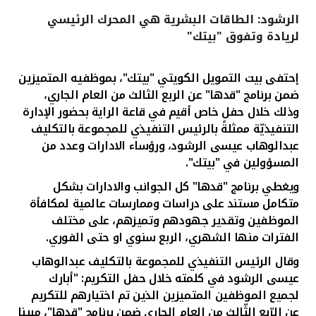
الرشود: الطاقات البشرية هي المحرك الرئيسي
القنوات المصرفية
لريادة وتفوق "بيتك"
أدوات وخدمات
إحتفى بيت التمويل الكويتي "بيتك"، بموظفيه المتميزين
ضمن برنامج "قدها" عن الربع الثالث من العام الجاري،
خدمات ما بعد البيع
وذلك خلال حفل خاص أقيم في قاعة الراية
بحضور الإدارة
التنفيذيّة ممثلةً بالرئيس التنفيذي للمجموعة بالتكليف
عبدالوهاب عيسى الرشود، ورؤساء الادارات وعدد من
المسؤولين في "بيتك".
اتصل بنا
ويغطي برنامج "قدها" كل الجوانب والادارات بشكل
مواقع الفروع وأجهزة الصرف الآلي
متكامل مستند على دراسات وممارسات عالمية لمكافأة
الموظفين وتقدير جهودهم وتميزهم، على مختلف
ألمانيا
الفترات منها الشهري، الربع سنوي او حتى الفوري.
وقال الرئيس التنفيذي للمجموعة بالتكليف عبدالوهاب
ماليزيا
عيسى الرشود في كلمته خلال حفل التكريم: "أبارك
لجميع الموظفين المتميزين الذين تم اختيارهم للتكريم
عن الرّبع الثّالث من العام الجاري ضمن برنامج "قدها"، مبينا