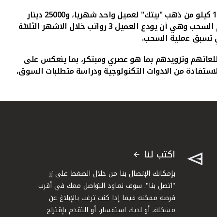
وفيما يتعلق بشروط وأحكام الجوائز والسحب، تتم عملية السحب على 10 جوائز بمعدل 1500 دينار كويتي لـ 10 عملاء أسبوعيا، و1 كيلو من ذهب "بيتك" لعميل واحد شهريا، و25000 دينار
كويتي لعميل واحد كل ربع سنة، وبذلك يصل مجموع العملاء الفائزين الى 536 فائزا خلال العام، وذلك بعد مراعاة شروط وأحكام السحب وهي أن يودع العميل 3 رواتب خلال الاشهر الثلاثة
تطلعاتهم وتزويدهم بما هو عصري ومبتكر، بما ينعكس على
استفادة من الادوات التكنولوجية ودراسة متطلبات السوق،
اكتب لنا
بإمكانك الإتصال بنا من خلال الضغط على زر
"اتصل بنا". سوف نعاود التواصل معك في أقرب
فرصة ممكنة فيما إذا كنت ترغب بالإبلاغ عن
مشكلة، أو لديك استفسار، أو التقدم بإقتراح