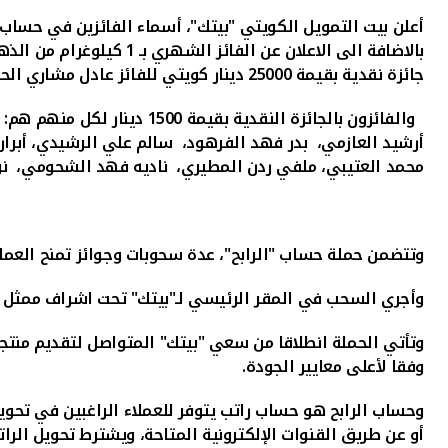
أعلن بيت التمويل الكويتي "بيتك"، أسماء الفائزين في حساب "
بالاضافة الى الاعلان عن الفائز الشهري بـ 1 كيلوغرام من الذهب وهي واجلي سارفيراز ابراهيم، وذلك عن شهر ديسمبر 2022
جائزة نقدية بقيمة
25000
دينار كويتي للفائز عادل مشاري الحب
والفائزون بالجائزة النقدية بقيمة 1500 دينار لكل منهم هم:
أرشيد العازمي، بدر فهد الفرهود، سالم علي الرشيدي، أبرا
محمد العتيبي، ملفي ردن المطيري، ناديه فهد الشحومي، نوا
وتتضمن حملة حساب "الرابح"، عدة سحوبات وجوائز تمنح العملاء فرص
وأجري السحب في المقر الرئيسي لـ"بيتك" تحت اشراف ممثل وزا
وتأتي الحملة انطلاقا من سعي "بيتك" المتواصل لتقديم منتجا
وفقا لأعلى معايير الجودة.
وحساب الرابح هو حساب راتب يتوفر للعملاء الراغبين في تحويل
أو عن طريق القنوات الإلكترونية المتاحة، ويشترط تحويل ا