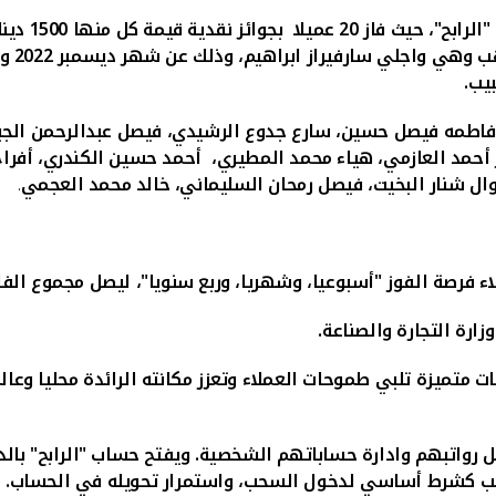
الرابح"، حيث فاز
20
عميلا
بجوائز نقدية قيمة كل منها 1500 دينار كويتي
يب.
فاطمه فيصل حسين
،
سارع جدوع الرشيدي
،
فيصل عبدالرحمن الجب
ر أحمد العازمي، هياء محمد المطيري، أحمد حسين الكندري، أف
ل شنار البخيت، فيصل رمحان السليماني، خالد محمد العجمي
.
ة الفوز "أسبوعيا، وشهريا، وربع سنويا"، ليصل مجموع الفائزين خلال
رة التجارة والصناعة.
ت متميزة تلبي طموحات العملاء وتعزز مكانته الرائدة محليا وع
 رواتبهم وادارة حساباتهم الشخصية. ويفتح حساب "الرابح" بالدين
لراتب كشرط أساسي لدخول السحب، واستمرار تحويله في الحساب.