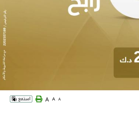
A
A
استمع
A