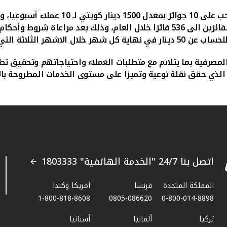
لتي تسبق عملية السحب.
لمصرفية بما يتلائم مع متطلبات العملاء واحتياجاتهم وتحقيق 
لذي حقق نقلة نوعية وتميزا على مستوى الخدمات المطروحة بال
اتصل بنا 24/7 "الخدمة الهاتفية" 1803333
المملكة المتحدة
فرنسا
أمريكا وكندا
1-800-818-8608
0805-086620
0-800-014-8898
تركيا
ألمانيا
أسبانيا