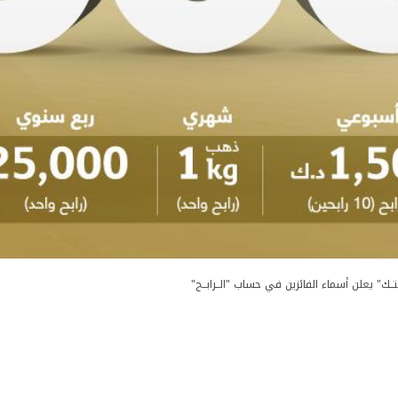
تــك" يعلن أسماء الفائزين في حساب "الــرابــح"