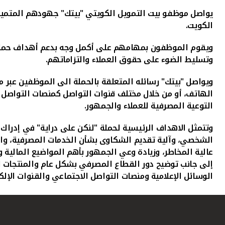
يواصل موظفو بيت التمويل الكويتي "بيتك" جهودهم المتميزة 
الكويت.
ويقوم الموظفون بمهامهم على أكمل وجه بدعم أهداف حملة "ل
وتسليط الضوء على حقوق العملاء والتزاماتهم.
ويواصل
"بيتك" رسائله المتعلقة بالحملة الى الموظفين عبر 
الهاتف، أو من خلال مختلف قنوات التواصل كمنصات التواصل ا
التوعية المصرفية للعملاء والجمهور.
وتتمثل الاهداف الرئيسية لحملة "لنكن على دراية" في إدرا
الشخصي، وآلية تقديم الشكاوى بشأن الخدمات المصرفية، والب
عالية المخاطر، وزيادة وعي الجمهور بأهم المواضيع المالية 
إلى جانب توضيح دور القطاع المصرفي بشكل عام والمنتجات 
الوسائل الإعلامية ومنصات التواصل الاجتماعي
والقنوات الإلك