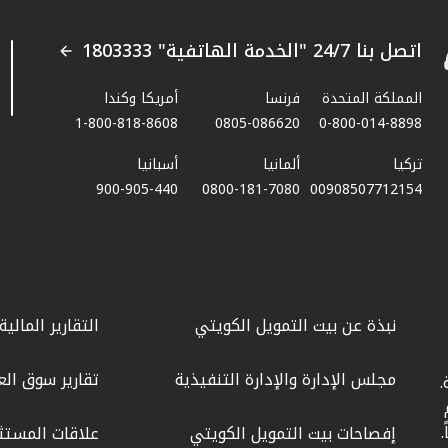
اتصل بنا 24/7 "الخدمة الهاتفية" 1803333
المملكة المتحدة
فرنسا
أمريكا وكندا
1-800-818-8608
0805-086620
0-800-014-8898
تركيا
ألمانيا
أسبانيا
900-905-440
0800-181-7080
00908507712154​
نبذة عن بيت التمويل الكويتي
التقارير المالية
مجلس الإدارة والإدارة التنفيذية
تقارير سوق الع
.
ليوم
إفصاحات بيت التمويل الكويتي
علاقات المستث