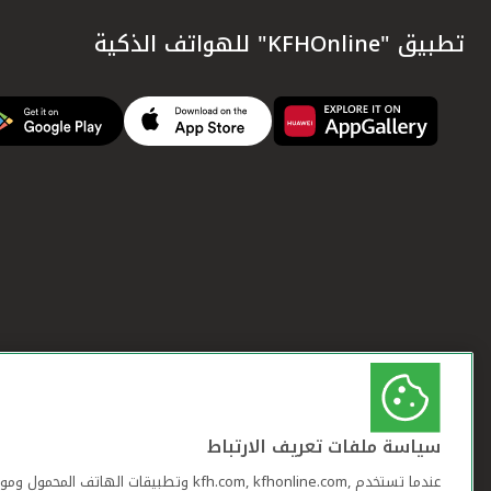
تطبيق "KFHOnline" للهواتف الذكية
سياسة ملفات تعريف الارتباط
عندما تستخدم ,kfh.com, kfhonline.com وتطبيقات ا