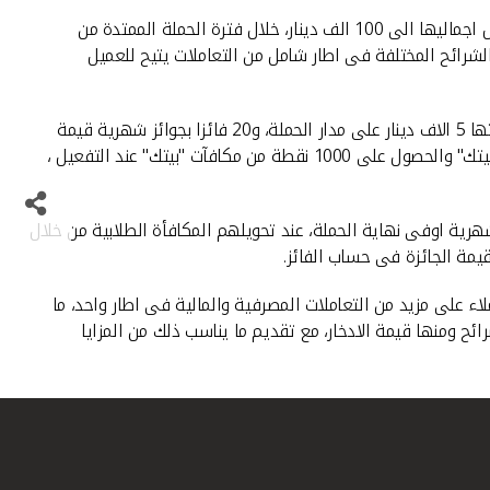
اطلق بيت التمويل الكويتي "بيتك" حملة ترويجية لعملاء "حسابي" للشباب بغرض جذب واستقطاب مكافآتهم الطلابية بتقديم جوائز قيمة يصل اجماليها الى 100 الف دينار، خلال فترة الحملة الممتدة من
لشرائح المختلفة فى اطار شامل من التعاملات يتيح للعميل
وتتيح حملة "مكآفاتكم الطلابية عندنا" اكبر سحب حصرى لعملاء حسابى للشباب بقيمة 100 الف دينار عبارة عن 4 فائزين بالجائزة الكبرى وقيمتها 5 الاف دينار على مدار الحملة، و20 فائزا بجوائز شهرية قيمة
الواحدة 500 دينار، بالاضافة الى العديد من المزايا والعروض منها : بطاقة مسبقة الدفع للسنة الأولى مجاناً ، المشاركة فى برنامج مكافآت "بيتك" والحصول على 1000 نقطة من مكافآت "بيتك" عند التفعيل ،
ية اوفى نهاية الحملة، عند تحويلهم المكافأة الطلابية من خلال
يمة الجائزة فى حساب الفائز.
ء على مزيد من التعاملات المصرفية والمالية فى اطار واحد، ما
ئح ومنها قيمة الادخار، مع تقديم ما يناسب ذلك من المزايا