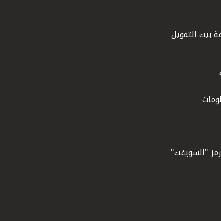
ة بيت التمويل
ومات
ورمز "السويفت"