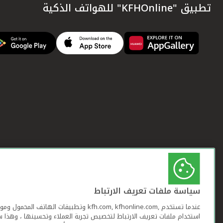
تطبيق "KFHOnline" للهواتف الذكية
سياسة ملفات تعريف الارتباط
عندما تستخدم ,kfh.com, kfhonline.com وتطبيقات ا
استخدام ملفات تعريف الارتباط لتخصيص تجربة العملاء وتحسينها ، وهذا س