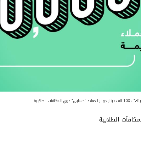
ينار جوائز لعملاء "حسابى" ذوي المكافآت الطلابية