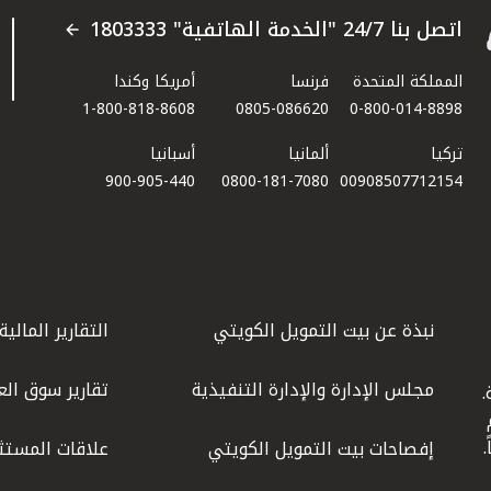
اتصل بنا 24/7 "الخدمة الهاتفية" 1803333
المملكة المتحدة
فرنسا
أمريكا وكندا
1-800-818-8608
0805-086620
0-800-014-8898
تركيا
ألمانيا
أسبانيا
900-905-440
0800-181-7080
00908507712154​
نبذة عن بيت التمويل الكويتي
التقارير المالية
مجلس الإدارة والإدارة التنفيذية
تقارير سوق الع
.
ليوم
إفصاحات بيت التمويل الكويتي
علاقات المستث