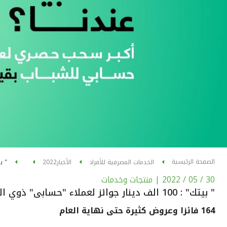
الصفحة الرئيسية
الخدمات المصرفية للأفراد
الأخبار
2022
" بيتك" : 100 الف د
30 / 05 / 2022
| منتجات وخدمات
" بيتك" : 100 الف دينار جوائز لعملاء "حسابى" ذوي المكافآت الطلابية
164 فائزا وعروض كثيرة حتى نهاية العام