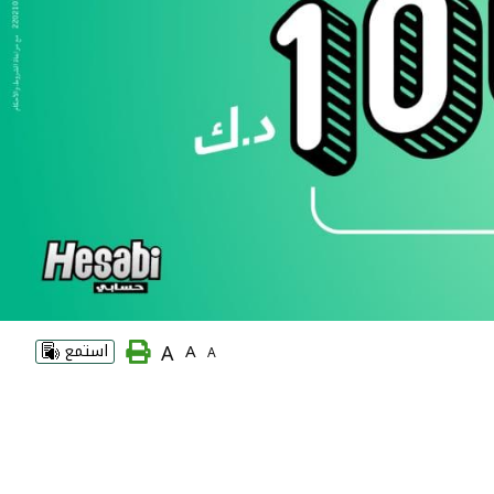
A
A
استمع
A