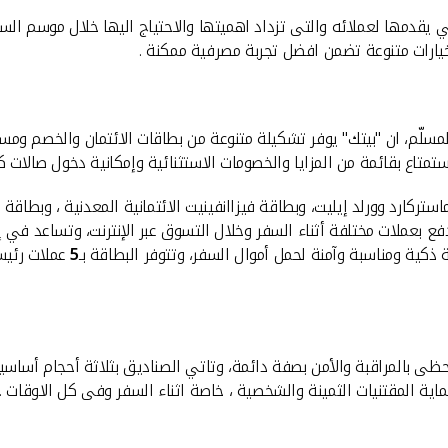
 يقدمها لعملائه والتى تزداد اهميتها والاحتياج اليها خلال موسم السفر
خيارات متنوعة تضمن افضل تجربة مصرفية ممكنة .
المسلّم، ان "بيتك" يوفر تشكيلة متنوعة من بطاقات الائتمان والخصم ومس
تمتاع بقائمة من المزايا والخصومات الاستثنائية وإمكانية دخول صالات كبار
وبطاقة فيزاانفينيت الائتمانية المعدنية ، وبطاقة فيزاSIGNATURE وبطاقة التيسير الماسية ،كما 
دفع بعملات مختلفة أثناء السفر وخلال التسوق عبر الإنترنت، وتساعد في إ
كية ومناسبة وآمنة لحمل أموال السفر، وتتوفر البطاقة بـ
5
عملات رئيسية
تحظى بالمراقبة والأمن بصفة دائمة، وتاتي الصناديق بثلاثة أحجام أساس
ية المقتنيات الثمينة والشخصية ، خاصة اثناء السفر وفى كل الاوقات .