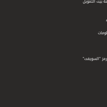
ة بيت التمويل
ومات
ورمز "السويفت"