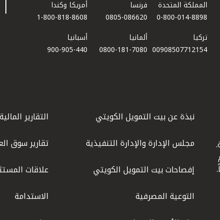
المملكة المتحدة
فرنسا
أمريكا وكندا
1-800-818-8608
0805-086620
0-800-014-8898
تركيا
ألمانيا
أسبانيا
900-905-440
0800-181-7080
00908507712154​
نبذة عن بيت التمويل الكويتي
التقارير المالية
مجلس الإدارة والإدارة التنفيذية
تقارير سوق الع
.
ليوم
إفصاحات بيت التمويل الكويتي
علاقات المستث
التوعية المصرفية
الاستدامة