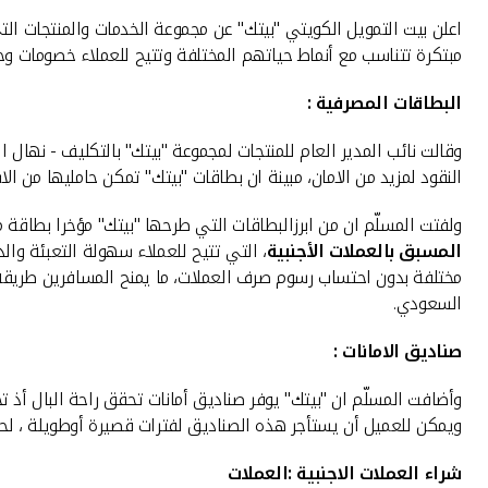
اعلن بيت التمويل الكويتي "بيتك" عن مجموعة الخدمات والمنتجات التي
مبتكرة تتناسب مع أنماط حياتهم المختلفة وتتيح للعملاء خصومات و
البطاقات المصرفية :
وقالت نائب المدير العام للمنتجات لمجموعة "بيتك" بالتكليف - نهال 
النقود لمزيد من الامان، مبينة ان بطاقات "بيتك" تمكن حامليها من الاس
ولفتت المسلّم ان من ابرزالبطاقات التي طرحها "بيتك" مؤخرا بطاقة ماستركارد وورلد إيليت، 
المسبق بالعملات الأجنبية
، التي تتيح للعملاء سهولة التعبئة وال
مختلفة بدون احتساب رسوم صرف العملات، ما يمنح المسافرين طريقة ذ
السعودي.
صناديق الامانات :
وأضافت المسلّم ان "بيتك" يوفر صناديق أمانات تحقق راحة البال أذ 
ويمكن للعميل أن يستأجر هذه الصناديق لفترات قصيرة أوطويلة ، لحما
شراء العملات الاجنبية :
العملات