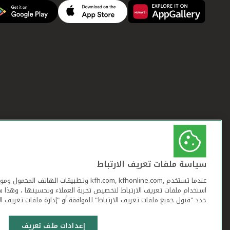
سياسة ملفات تعريف الارتباط
عندما تستخدم ,kfh.com, kfhonline.com وتطبيقات ا
استخدام ملفات تعريف الارتباط لتخصيص تجربة العملاء وتحسينها ، وهذا س
حدد "قبول جميع ملفات تعريف الارتباط" للموافقة أو "إدارة ملفات تعريف ال
إعدادات ملف تعريف