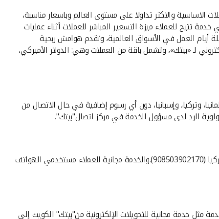
 العملاء حسب رغبتهم واحتياجاتهم لنحو 26 عملة عالمية تتضمن اغلب العملات الاساسية والاكثر تداولا على مستوى العالم وباسعار مناسبة،
يتك" أطلق، كأول بنك في الكويت، الخدمة الرقمية الجديدة والفريدة من نوعها «الأسعار المباشرة للعملات Live FX Pricing وهي خدمة تتيح للعملاء ميزة التسعير المباشر للعملات أثناء عمليات
ة، وكذلك عمليات التحويلات بين الحسابات بالعملات الأجنبية، حيث تتميز الخدمة بأنها متوافرة على مدار 24 ساعة طيلة أيام العمل في الأسواق العالمية، وتقدم هوامش ربحية
ذ العملية، وهي متوفرة عبر KFHonline، على الموبايل أو عبر الموقع الالكتروني لـ «بيتك»، وتشمل باقة من العملات وهي: الدولار الأميركي،
كية، وكندا، وبريطانيا، وفرنسا، وألمانيا، وتركيا، وإسبانيا، دون أي رسوم إضافية في حال الاتصال من
ولوية الرد لدى مسؤول الخدمة في مركز اتصال"بيتك".
بالاتصال :أمريكا وكندا(18008188608)،وبريطانيا(08000148898)،وفرنسا (0805086620)،وألمانيا (08001817080)،وإسبانيا (900905440)، وتركيا (908503902170).والخدمة مجانية للعملاء مستخدمي الهواتف
 مثل خدمة مجانية للتحويلات الإلكترونية من"بيتك" الكويت إلى