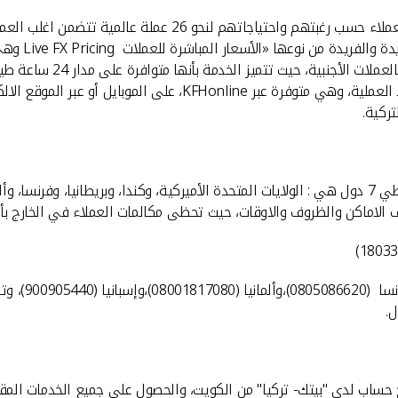
وأشارت الى ان "بيتك" يقوم ببيع وشراء العملات الاجنبية من والى
منوهة بأن "ب
التحويل المحلية أو العالمي
تنافسية. وتتميز الخدمة بالديناميكية في الأسعار، وكفاءة أثناء تنفي
تركية.
وأوضحت المسلّم ان خدمة الاتصال الدولي المجانية خارج الكويت تغطي 7 دول هي : الولايات المتحدة الأمير
لف الاماكن والظروف والاوقات، حيث تحظى مكالمات العملاء في الخارج بأ
ل.
ساب لدى "بيتك- تركيا" من الكويت، والحصول على جميع الخدمات المقدمة