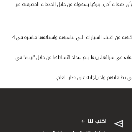
أوأي دفعات أخرى بتركيا بسهولة من خلال الخدمات المصرفية عبر
وقالت المسلّم أن "بيتك" يوفر خدمة "ادفع في الكويت واستلم السيارة في الخارج"، مبينا انها تلبي احتياجات شرائح متعددة من العملاء، فتمكنهم من اقتناء السيارات التي تناسبهم واستلامها مباشرة في 4
ملاء في شرائها، بينما يتم سداد اقساطها من خلال "بيتك" في
 تطلعاتهم واحتياجاته على مدار العام.
اكتب لنا