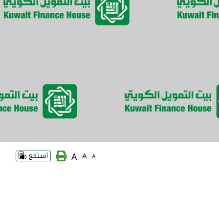
A
A
استمع
A