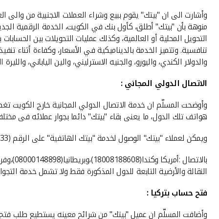
والدولار الكندي، واليورو، والجنيه الاسترليني، والين الياباني، والليرة ال
الاتصال الدولي المجاني :
هواتف تلك الدول، ما يعنى بقاء "بيتك" دائما بجوار عملائه فى مخت
ويمكن لعملاء "بيتك" الوصول لخدمة "بيتك الهاتفية" على الرقم (1803333)
النقالة والأرضية التابعة للدول المذكورة فقط ولا تشمل خدمة التجوا
فتح حساب بتركيا :
وأضافت المسلّم ان عميل "بيتك" من شرائح معينه يستطيع طلب فتح ح