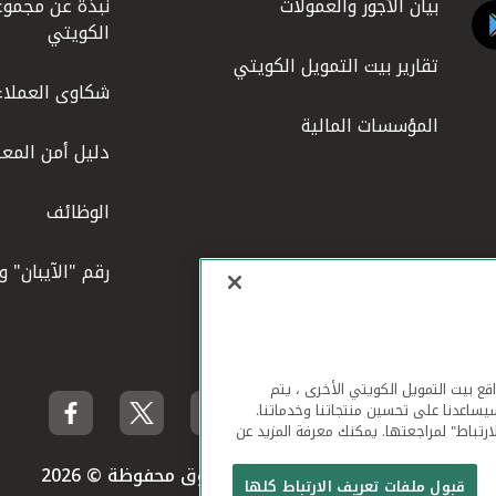
بيان الأجور والعمولات
نبذة عن مجموع
الكويتي
تقارير بيت التمويل الكويتي
شكاوى العملاء
المؤسسات المالية
دليل أمن المعل
الوظائف
رقم "الآيبان" 
لهاتف المحمول ومواقع بيت التمويل الكويتي الأخرى ، يتم
يساعدنا على تحسين منتجاتنا وخدماتنا.
ارتباط" لمراجعتها. يمكنك معرفة المزيد عن
بيت التمويل الكويتي جميع الحقوق محفوظة © 2026
قبول ملفات تعريف الارتباط كلها