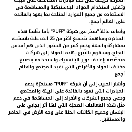
الشّركة حريصة على دعم مبادرات المحافظة على البيئة
وتقنين استخدام المواد البلاستيكية والمساهمة في
الاستفادة من جميع الموارد المتاحة بما يعود بالفائدة
على العالم أجمع
.
وأضاف قائلاً "نفخر في شركة
"PUFF"
بأننا نظّمنا هذه
المبادرة وساهمنا بتجميع أكثر من 25 ألف علبة بلاستيك
بمشاركة واسعة ودعم كبير من الحضور الذين هم أساس
النجاح، وسنقوم بالتّبرع بهذه المواد إلى شركات
متخصّصة بإعادة تدوير البلاستيك واستخدامه بتصنيع
مختلف المواد والأغراض التي تفيد المجتمع والعالم
أجمع.
وأشار الحبيب إلى أن شركة "
PUFF
" مستمرّة بدعم
المبادرات التي تعود بالفائدة على البيئة والمجتمع،
ودعى جميع الشركات والأفراد إلى المساهمة في دعم
مثل هذه الفعاليات الصحيّة التي لها أثر إيجابي على
الإنسان وجميع الكائنات الحيّة على وجه الأرض في الحاضر
والمستقبل.