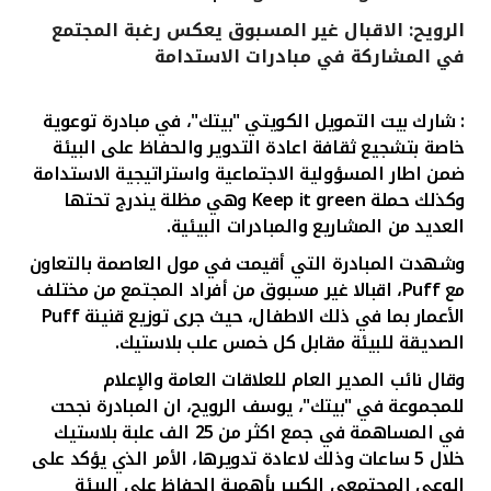
الرويح: الاقبال غير المسبوق يعكس رغبة المجتمع
القنوات المصرفية
في المشاركة في مبادرات الاستدامة
أدوات وخدمات
: شارك بيت التمويل الكويتي "بيتك"، في مبادرة توعوية
خاصة بتشجيع ثقافة اعادة التدوير والحفاظ على البيئة
خدمات ما بعد البيع
ضمن اطار المسؤولية الاجتماعية واستراتيجية الاستدامة
وكذلك حملة
Keep it green
وهي مظلة يندرج تحتها
العديد من المشاريع والمبادرات البيئية.
اتصل بنا
وشهدت المبادرة التي أقيمت في مول العاصمة بالتعاون
مع
Puff
، اقبالا غير مسبوق من أفراد المجتمع من مختلف
مواقع الفروع وأجهزة الصرف الآلي
الأعمار بما في ذلك الاطفال، حيث جرى توزيع قنينة
Puff
الصديقة للبيئة مقابل كل خمس علب بلاستيك.
ألمانيا
وقال نائب المدير العام للعلاقات العامة والإعلام
للمجموعة في "بيتك"، يوسف الرويح، ان المبادرة نجحت
ماليزيا
في المساهمة في جمع اكثر من 25 الف علبة بلاستيك
خلال 5 ساعات وذلك لاعادة تدويرها، الأمر الذي يؤكد على
الوعي المجتمعي الكبير بأهمية الحفاظ على البيئة