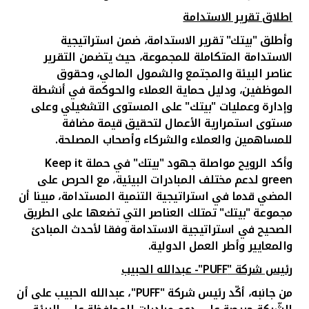
اطلاق تقرير الاستدامة
وأطلق "بيتك" تقرير الاستدامة، ضمن استراتيجية
الاستدامة المتكاملة للمجموعة، حيث يتضمن التقرير
عناصر البيئة والمجتمع والشمول المالي، وحقوق
الموظفين، ودليل حماية العملاء والحوكمة في أنشطة
وإدارة وعمليات "بيتك" على المستوى التشغيلي وعلى
مستوى استمرارية الأعمال لتحقيق قيمة مضافة
للمساهمين والعملاء والشركاء وأصحاب المصلحة.
وأكد الرويح مواصلة جهود "بيتك" في حملة
Keep it
green
لدعم مختلف المبادرات البيئية، مع الحرص على
المضي قدما في استراتيجية التنمية المستدامة، مبينا أن
مجموعة "بيتك" تمتلك العناصر التي تضعها على الطريق
الصحيح في استراتيجية الاستدامة وفقا لأحدث المبادئ
والمعايير وأطر العمل الدولية.
رئيس شركة "
PUFF
"- عبدالله الحبيب
من جانبه، أكّد رئيس شركة
"PUFF"
، عبدالله الحبيب على أن