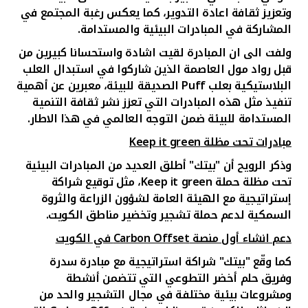
تركيا
وتعزيز ثقافة اعادة التدوير، كما يعكس رغبة المجتمع في
المشاركة في المبادرات البيئية والمستدامة.
مصر
ولفت الى ان المبادرة لقيت اشادة واستحسانا كبيرين من
قبل رواد مول العاصمة الذين شاركوا في استبدال العلب
المملكة المتحدة
البلاستيكية بعلب
Puff
الصديقة للبيئة، معبرين عن أهمية
تنفيذ مثل هذه المبادرات التي تعزز نشر ثقافة التنمية
مملكة البحرين
المستدامة للبيئة ضمن التوجه العالمي في هذا الاطار.
مبادرات تحت مظلة
Keep it green
وذكر الرويح أن "بيتك" أطلق العديد من المبادرات البيئية
تحت مظلة حملة
Keep it green
، مثل توقيع شراكة
إستراتيجية مع الهيئة العامة لشؤون الزراعة والثروة
السمكية
لدعم حملة تشجير وتخضير مناطق الكويت.
دعم انشاء أول منصة
Carbon Offset
في الكويت
كما وقّع "بيتك" شراكة استراتيجية مع مبادرة سدرة
وفريق حلم أخضر التطوعي التي تتضمن أنشطة
ومشروعات بيئية مختلفة في مجال التشجير والحد من