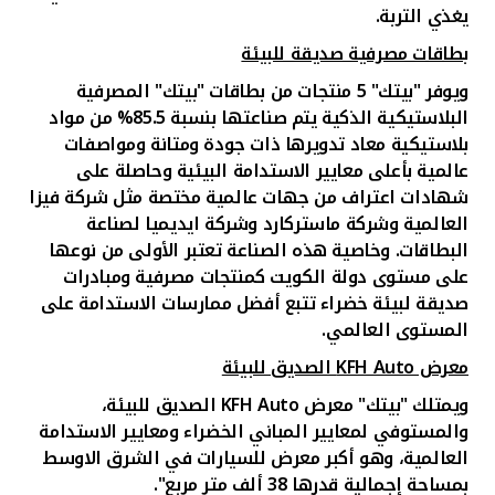
يغذي التربة.
بطاقات مصرفية صديقة للبيئة
ويوفر "بيتك" 5 منتجات من بطاقات "بيتك" المصرفية
البلاستيكية الذكية يتم صناعتها بنسبة 85.5% من مواد
بلاستيكية معاد تدويرها ذات جودة ومتانة ومواصفات
عالمية بأعلى معايير الاستدامة البيئية وحاصلة على
شهادات اعتراف من جهات عالمية مختصة مثل شركة فيزا
العالمية وشركة ماستركارد وشركة ايديميا لصناعة
البطاقات. وخاصية هذه الصناعة تعتبر الأولى من نوعها
على مستوى دولة الكويت كمنتجات مصرفية ومبادرات
صديقة لبيئة خضراء تتبع أفضل ممارسات الاستدامة على
المستوى العالمي.
معرض
KFH Auto
الصديق للبيئة
ويمتلك "بيتك" معرض
KFH Auto
الصديق للبيئة،
والمستوفي لمعايير المباني الخضراء ومعايير الاستدامة
العالمية، وهو أكبر معرض للسيارات في الشرق الاوسط
بمساحة إجمالية قدرها 38 ألف متر مربع".