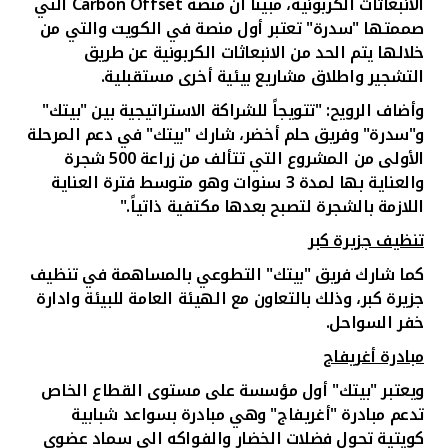
الانبعاثات الكربونية، مبينا ان منصة
Carbon Offset
التي
صممتها "سدرة" تعتبر أول منصة في الكويت والتي من
خلالها يتم الحد من الانبعاثات الكربونية عن طريق
التشجير واطلاق مشاريع بيئية أخرى مستقبلية.
وأضاف الرويح: "تتويجاً للشراكة الاستراتيجية بين "بيتك"
و"سدرة" وفريق حلم أخضر، شارك "بيتك" في دعم المرحلة
الأولى من المشروع التي تتألف من زراعة 500 شجرة
والعناية بها لمدة 3 سنوات وهو متوسط فترة العناية
اللازمة بالشجرة لتصبح بعدها مكتفية ذاتياً."
تنظيف جزيرة كبر
كما شارك فريق "بيتك" التطوعي بالمساهمة في تنظيف
جزيرة كبر، وذلك بالتعاون مع الهيئة العامة للبيئة وادارة
خفر السواحل.
مبادرة أغريفاج
ويعتبر "بيتك" أول مؤسسة على مستوى القطاع الخاص
تدعم مبادرة "أغريفاج" وهي مبادرة بسواعد شبابية
كويتية تحول فضلات الخضار والفواكه الى سماد عضوي