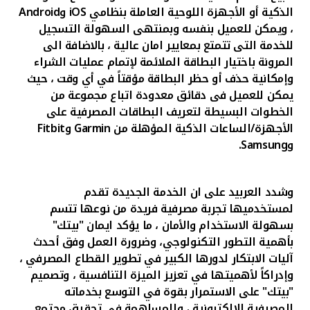
الذكية أو الأجهزة اللوحية العاملة بنظامي
iOS
و
Android
، ويمكن للعميل بنفسه وبمنتهى السهولة التسجيل
للخدمة التى تتمتع بمعايير امان عالية ، بالاضافة الى
المرونة باختيار البطاقة الملائمة لإتمام عمليات الشراء
وإمكانية حذف أو حظر البطاقة مؤقتاً في أي وقت ، حيث
يمكن للعميل فى دقائق معدودة اتباع مجموعة من
الخطوات البسيطة لتعريف البطاقات المصرفية على
الأجهزة/الساعات الذكية المؤهلة من
Garmin
و
Fitbit
و
Samsung
.
وشدد العربيد على ان الخدمة الجديدة تقدم
لمستخدميها تجربة مصرفية فريدة من نوعها تتسم
بسهولة الاستخدام والأمان ، ما يؤكد ايمان "بيتك"
بأهمية التطور التكنولوجي، وضرورة العمل وفق أحدث
آليات الابتكار لدورها الكبير في تطوير القطاع المصرفي ،
وإدراكاً لأهميتها في تعزيز الميزة التنافسية ، وتصميم
"بيتك" على الاستمرار بقوة في التوسع بخدماته
المصرفية الإلكترونية ، والمساهمة في تحقيق مجتمع