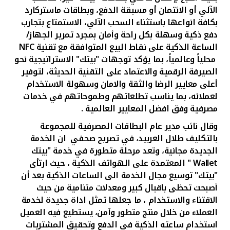
تركيا
الآلي أو الائتمان أو مسبقة الدفع
، وبطاقات ماستركارد
بكافة انواعها باستثناء السحب الآلي،
الاستمتاع بتجارب
مصر
دفع ذكية وسهلة بكل راحة وأمان بمجرد تمرير الجهاز/
الساعة الذكية على نقاط البيع المتوافقة مع تقنية
NFC
المملكة المتحدة
محلياً وعالمياً، بما يؤكد توجهات "بيتك" الاستراتيجية نحو
الصيرفة الرقمية والاعتماد على التقنية الحديثة، لتوفير
أعلى معايير الرضا والثقة والامان وسهولة الاستخدام
مملكة البحرين
لعملائه، بما يناسب تطلعاتهم وطموحاتهم في خدمات
مصرفية وفق افضل المعايير العالمية .
وقال نائب مدير عام البطاقات المصرفية للمجموعة
بالتكليف
طلال العربيد
،
في تصريح صحفي
ان الخدمة
الجديدة مجانية، وتعد مرحلة متطورة في خدمة "بيتك
Wallet
" المعتمدة على الهواتف الذكية ، حيث ارتأى
"بيتك" توسيع مجال الخدمة الى الساعات الذكية بعد أن
أصبحت تحظى باقبال كبير ومعدلات متنامية من حيث
الاقتناء والاستخدام ، ما جعلها تمثل اداة جديدة لخدمة
العملاء من خلال منتج متطور وآمن، يستطيع فيه العميل
استخدام ساعته الذكية في الدفع وتحقيق المشتريات