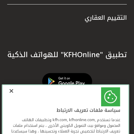
التقييم العقاري
تطبيق "KFHOnline" للهواتف الذكية
سياسة ملفات تعريف الارتباط
عندما تستخدم ,kfh.com, kfhonline.com وتطبيقات الهاتف
المحمول ومواقع بيت التمويل الكويتي الأخرى ، يتم استخدام ملفات
تعريف الارتباط لتخصيص تجربة العملاء وتحسينها ، وهذا سيساعدنا