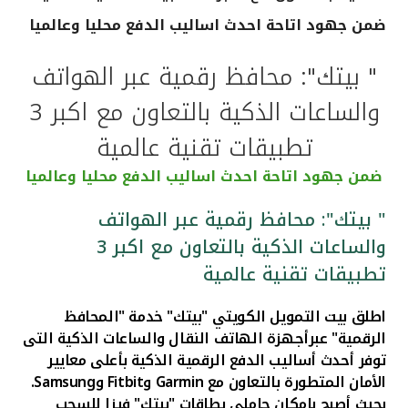
ضمن جهود اتاحة احدث اساليب الدفع محليا وعالميا
القنوات المصرفية
" بيتك": محافظ رقمية عبر الهواتف
أدوات وخدمات
والساعات الذكية بالتعاون مع اكبر 3
خدمات ما بعد البيع
تطبيقات تقنية عالمية
ضمن جهود اتاحة احدث اساليب الدفع محليا وعالميا
اتصل بنا
" بيتك": محافظ رقمية عبر الهواتف
والساعات الذكية بالتعاون مع اكبر 3
مواقع الفروع وأجهزة الصرف الآلي
تطبيقات تقنية عالمية
ألمانيا
اطلق بيت التمويل الكويت
ي
"بيتك" خدمة "المحافظ
الرقمية" عبرأجهزة الهاتف النقال والساعات الذكية التى
ماليزيا
توفر أحدث أساليب الدفع الرقمية الذكية بأعلى معايير
الأمان المتطورة بالتعاون مع
Garmin
و
Fitbit
و
Samsung
.
بحيث أصبح بإمكان حاملي بطاقات "بيتك" فيزا للسحب