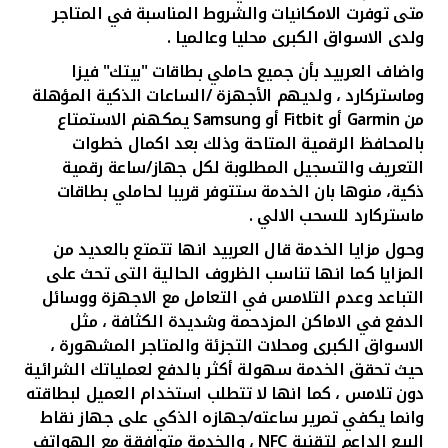
متى توفرت الامكانيات والشروط المناسبة في المتاجر
ولدى الاسواق الكبرى محليا وعالميا .
واضاف العربيد بأن جميع حاملي بطاقات "بيتك" فيزا
وماستركارد ، ولديهم الأجهزة /الساعات الذكية المؤهلة
من
Garmin
أو
Fitbit
أو
Samsung
يمكهنم الاستمتاع
بالمحافظ الرقمية المتاحة وذلك بعد اكمال خطوات
التعريف والتسجيل المطلوبة لكل جهاز/ساعة رقمية
ذكية، منوها بان الخدمة ستتوفر قريبا لحاملي بطاقات
ماستركارد للسحب الالي .
وحول مزايا الخدمة قال العربيد انها تتمتع بالعديد من
المزايا كما انها تناسب الظروف الحالية التى تحث على
التباعد وعدم التلامس في التعامل مع الاجهزة ووسائل
الدفع في الاماكن المزدحمة وشديدة الكثافة ، مثل
الاسواق الكبرى ومحلات التجزئة والمتاجر المشهورة ،
حيث تحقق الخدمة سهولة أكثر بالدفع لعملياتك الشرائية
دون تلامس ، كما انها لا تتطلب استخدام العميل لبطاقته
وانما يكفي تمرير ساعته/جهازه الذكي على جهاز نقاط
البيع الداعم لتقنية
NFC
، والخدمة متوافقة مع الهواتف