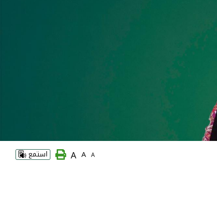
A
A
استمع
A