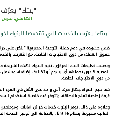
"بيتك" يعرّف 
الهاملي: نحرص ع
"بيتك" يعرّف بالخدمات التي تقدمها البنوك لذوي
ضمن جهوده في دعم حملة التوعية المصرفية "لنكن على دراي
حقوق العملاء من ذوي الاحتياجات الخاصة، مع التعريف بالخدم
وبحسب تعليمات البنك المركزي، تتيح البنوك لهذه الشريحة من
المصرفية دون تحملهم أي رسوم أو تكاليف إضافية، ويشمل ذ
من ذوي الاحتياجات الخاصة.
كما تتيح البنوك جهاز صرف آلي واحد على الأقل في الفرع ال
غرفة زجاجية تفتح بالبطاقة، وتتوفر فيه خاصية استخدام السم
وعلاوة على ذلك، توفر البنوك خدمات خزائن أمانات، وموظفين 
المالية مطبوعة بنظام
Braille
، بالاضافة الى توفير الخدمة ال