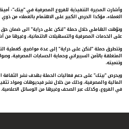
وأشارت المديرة التنفيذية للفروع المصرفية في "بيتك"- أمينة
العملاء، مؤكدا الحرص الكبير على الاهتمام بالعملاء من ذوي
ونوّهت الهاملي خلال حملة "لنكن على دراية" الى ضمان حق ا
على الخدمات المصرفية والتسهيلات الائتمانية، وغيرها من أش
وتتطرق حملة "لنكن على دراية" إلى عدة مواضيع، كعملية التم
المتعلقة بالأمن السيبراني وحماية الحسابات المصرفية، وصو
وتنميته
.
ويحرص "بيتك" على دعم فعاليات الحملة بهدف نشر الثقافة الم
المالية والمصرفية، وذلك من خلال نشر فيديوهات ومواد تثقي
في الفروع، وكذلك عبر الصحف وغيرها من الوسائل الاعلامية.