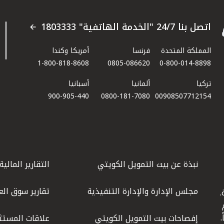
اتصل بنا 24/7 "الخدمة الهاتفية" 1803333
المملكة المتحدة
فرنسا
أمريكا وكندا
1-800-818-8608
0805-086620
0-800-014-8898
تركيا
ألمانيا
أسبانيا
900-905-440
0800-181-7080
00908507712154​
نبذة عن بيت التمويل الكويتي
التقارير المالية
مجلس الإدارة والإدارة التنفيذية
تقارير سوق الع
.
ليوم
إفصاحات بيت التمويل الكويتي
علاقات المستث