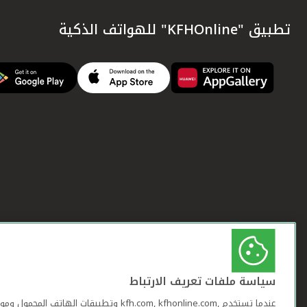
تطبيق "KFHOnline" للهواتف الذكية
سياسة ملفات تعريف الارتباط
عندما تستخدم ,kfh.com, kfhonline.com وتطبيقات ا