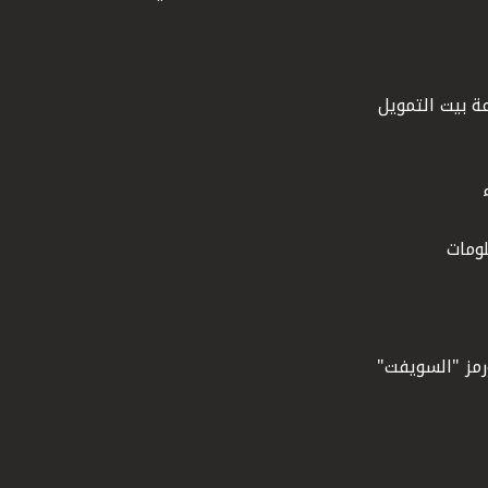
ة بيت التمويل
ومات
ورمز "السويفت"