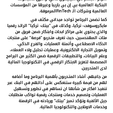
البنكية العالمية بي إن بي باريبا وغيرها من المؤسسات
العالمية وشركات الـ
FinTech
المرموقة.
كما تضمن البرنامج تواجد ميداني مكثف في
مايكروسوفت
-
تركيا، وكذلك في "بيتك- تركيا"
الرائد رقميا
والذي يحتوي على مراكز ابحاث وابتكار ضمن فريق من
مئات المهندسين، حيث تعرف متدربو "فرصة" على منتجات
الذكاء الاصطناعي، وأتمتة العمليات، والفرع الذكي،
وتمويل التجارة الالكترونية، وعمليات تحليل ولاء العملاء،
وعلم البيانات، والتطبيقات الرقمية ضمن الكثير من البرامج
المصصمة لتعزيز الابتكار الرقمي في التكنولوجيا المالية
لدى المتدربين.
من جانبهم، أشاد المتدربون بأهمية البرنامج وما أضافه
لهم من قيمة كبيرة ستنعكس على أدائهم في البنك عبر
تنفيذ افكار من شأنها ان تساهم في تطوير وتسهيل
العمليات وتصميم خدمات ومنتجات رقمية تواكب متطلبات
جيل الألفية وتؤكد تميز "بيتك" وريادته في الرقمنة
وخدمات الاونلاين والتكنولوجيا المالية.