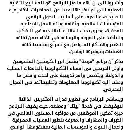
وأشاروا الى ان أهم ما ميّز البرنامج هو المشاريع التقنية
العملية التي تم تنفيذها بعيدا عن المحاضرات الاكاديمية
التقليدية، والتعرف على أساليب التحول الرقمي
للمؤسسات العالمية، وثقافة وبيئة العمل الابداعية
المحفزة، وطرق تجنب العقلية التقليدية في التفكير،
والتأكيد على المرونة والرشاقة في الأداء ضمن ثقافة
التغيير والابتكار المتواصل مع تسريع وتبسيط كافة
العمليات وتوفيرها اونلاين.
يذكر أن برنامج "فرصة" يشمل ابرز الكويتيين المتفوقين
واوئل الخريجين فى اقسام التكنولوجيا بالجامعات المحلية
والدولية، ويتضمن
برامج تدريبية على احدث وافضل ما
وصلت اليه تكنولوجيا المعلومات وتطبيقاتها في المجال
المصرفي.
ويساهم البرنامج في تطوير قدرات المتدربين الذاتية
لتوظيفها في خدمة "بيتك" وعملائه، حيث يضيف البرنامج
ميزة تمكين الموظفين من مواكبة المستوى العالمي في
الخبرات والمهارات والمعرفة بتطور العمليات المصرفية
واعمال البنوك والمؤسسات المالية بمفهومها الواسع،