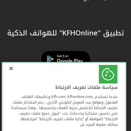
تطبيق "KFHOnline" للهواتف الذكية
سياسة ملفات تعريف الارتباط
عندما تستخدم ,kfh.com, kfhonline.com وتطبيقات الهاتف
المحمول ومواقع بيت التمويل الكويتي الأخرى ، يتم استخدام ملفات
تعريف الارتباط لتخصيص تجربة العملاء وتحسينها ، وهذا سيساعدنا
على تحسين منتجاتنا وخدماتنا. حدد "قبول جميع ملفات تعريف
الارتباط" للموافقة أو "إدارة ملفات تعريف الارتباط" لمراجعتها.
يمكنك معرفة المزيد عن