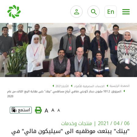
En
الخدمات المصرفية للأفراد
الخدمات المالية الخاصة و
الخدمات المصرفية الإلكترونية للأفراد
الخدمات المصرفية الإلكترونية للشركات
الحسابات المصرفية
خدمة "بيتك" للتداول الإلكتروني
البطاقات
الصفحة الرئيسية
الخدمات المصرفية للأفراد
الأخبار
2021
المرزوق: 101.2 مليون دينار كويتي صافي أرباح مساهمي "بيتك" حتى نهاية الربع الثالث من عام
"برامج العملاء"
2020
A
A
استمع
A
التمويل
06 / 04 / 2021
| منتجات وخدمات
الاستثمار
"بيتك" يبتعث موظفيه الى "سيليكون فالي" في