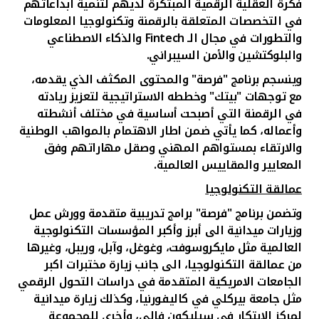
تركيا
فكرة العقلية الرقمية المبتكرة لديهم لتنمية ابداعاتهم
في التخصصات المتعلقة بالرقمنة وتكنولوجيا المعلومات
والتطورات في مجال الـ
Fintech
والذكاء الاصطناعي
مصر
والبلوكتشين والأمن السيبراني.
وينسجم برنامج "فرصة" والمحتوى المكثف الذي يقدمه،
المملكة المتحدة
مع توجهات "بيتك" وخططه الاستراتيجية لتعزيز ريادته
في الرقمنة التي أصبحت أساسية في مختلف أنشطته
مملكة البحرين
وأعماله، كما يأتي ضمن اطار الاهتمام بالمواهب الوطنية
والارتقاء بمستواهم المهني وصقل مهاراتهم وفق
المعايير والمقاييس العالمية.
عمالقة التكنولوجيا
وتضمن برنامج "فرصة" برامج تدريبية متقدمة وورش عمل
وزيارات ميدانية الى أبرز وأكبر المؤسسات التكنولوجية
العالمية مثل مايكروسوفت، وغوغل، وآبل، وريبل، وغيرها
من عمالقة التكنولوجيا، الى جانب زيارة مختبرات اكبر
الجامعات الامريكية المتقدمة في دراسات التحول الرقمي
مثل جامعة بيركلي في كاليفورنيا، وكذلك زيارة ميدانية
لمركز الابتكار في سيليكون فالي، وأخرى
للمجموعة