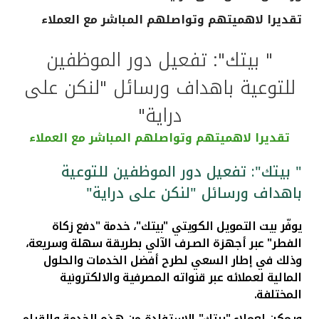
تقديرا لاهميتهم وتواصلهم المباشر مع العملاء
القنوات المصرفية
" بيتك": تفعيل دور الموظفين
أدوات وخدمات
للتوعية باهداف ورسائل "لنكن على
خدمات ما بعد البيع
دراية"
تقديرا لاهميتهم وتواصلهم المباشر مع العملاء
اتصل بنا
" بيتك": تفعيل دور الموظفين للتوعية
باهداف ورسائل "لنكن على دراية"
مواقع الفروع وأجهزة الصرف الآلي
يوفّر بيت التمويل الكويتي "بيتك"، خدمة "دفع زكاة
ألمانيا
الفطر" عبر أجهزة الصـرف الآلي بطريقة سهلة وسريعة،
وذلك في إطار السعي لطرح أفضل الخدمات والحلول
المالية لعملائه عبر قنواته المصرفية والالكترونية
ماليزيا
المختلفة.
ويمكن لعملاء "بيتك" الاستفادة من هذه الخدمة والقيام