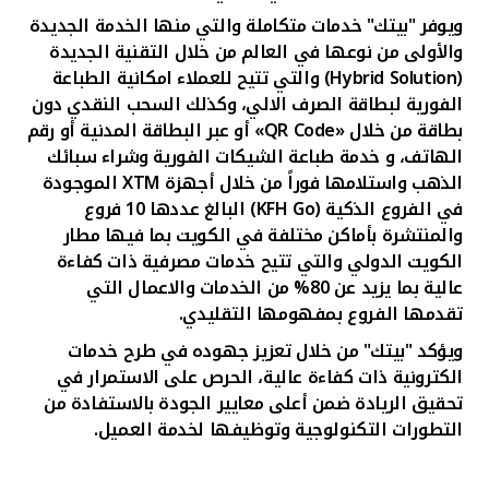
ويوفر "بيتك"
خدمات متكاملة والتي منها الخدمة الجديدة
والأولى من نوعها في العالم من خلال التقنية الجديدة
(
Hybrid Solution
)
والتي
تتيح للعملاء امكانية الطباعة
الفورية لبطاقة الصرف الالي، وكذلك السحب النقدي دون
بطاقة من خلال «
QR Code
» أو عبر البطاقة المدنية أو رقم
الهاتف،
و خدمة طباعة الشيكات الفورية وشراء سبائك
الذهب واستلامها فوراً من خلال أجهزة
XTM
الموجودة
في الفروع الذكية (
KFH Go
) البالغ عددها 10 فروع
والمنتشرة بأماكن مختلفة في الكويت بما فيها مطار
الكويت الدولي والتي تتيح خدمات مصرفية ذات كفاءة
عالية بما يزيد عن 80% من الخدمات والاعمال التي
تقدمها الفروع بمفهومها التقليدي.
ويؤكد "بيتك" من خلال تعزيز جهوده في طرح خدمات
الكترونية ذات كفاءة عالية، الحرص على الاستمرار في
تحقيق الريادة ضمن أعلى معايير الجودة بالاستفادة من
التطورات التكنولوجية وتوظيفها لخدمة العميل.