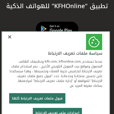
تطبيق "KFHOnline" للهواتف الذكية
سياسة ملفات تعريف الارتباط
عندما تستخدم ,kfh.com, kfhonline.com وتطبيقات الهاتف
المحمول ومواقع بيت التمويل الكويتي الأخرى ، يتم استخدام ملفات
تعريف الارتباط لتخصيص تجربة العملاء وتحسينها ، وهذا سيساعدنا
على تحسين منتجاتنا وخدماتنا. حدد "قبول جميع ملفات تعريف
الارتباط" للموافقة أو "إدارة ملفات تعريف الارتباط" لمراجعتها.
يمكنك معرفة المزيد عن
بيت التمويل الكويتي جميع الحقوق محفوظة © 2026
قبول ملفات تعريف الارتباط كلها
شروط وأحكام استخدام الموقع الإلكتروني
ملفات
إعدادات ملف تعريف الارتباط
تعريف الارتباط
بيان الخصوصية