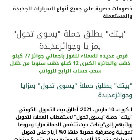
خصومات حصرية علي جميع أنواع السيارات الجديدة
القنوات المصرفية
والمستعملة
أدوات وخدمات
"بيتك" يطلق حملة "يسوى تحول"
بمزايا وجوائزعديدة
خدمات ما بعد البيع
فرص عديده للعملاء للفوز باجمالي جوائز 77 كيلو
ذهب والجائزه الكبرى 12 كيلو ذهب سنويا من خلال
سحب حساب الرابح للرواتب
اتصل بنا
"بيتك" يطلق حملة "يسوى تحول" بمزايا
مواقع الفروع وأجهزة الصرف الآلي
وجوائزعديدة
ألمانيا
الكويت، 10 مارس، 2021: أطلق بيت التمويل الكويتي
"بيتك" حملة "يسوى تحول" لاستقطاب العملاء
ل
تحويل
ماليزيا
رواتبهم إلى"بيتك"، حيث تتضمن الحملة مزايا وعروضا
تمويلية ومصرفية حصرية منها 0% أرباح على تمويل
السيارات حتى 25 ألف دينار وفترة سداد حتى 5 سنوات