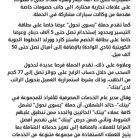
تركيا
على علامات تجارية مختارة، الى جانب خصومات
خاصة
مقدمة من وكالات سيارات مشاركة في الحملة.
مصر
كما تقدم حملة "يسوى تحول"
عرضا خاصا على بطاقة
التيسير وبحدود إستخدام تصل حتى
5 آلاف دينار، وعرضا
المملكة المتحدة
خاصا على بطاقة الخصم ماستر كارد وورلد الخطوط
الجوية
الكويتية (نادي الواحة) بالإضافة إلى أميال تصل حتى 50
مملكة البحرين
ألف ميل
.
وعلاوة على ذلك، تقدم الحملة فرصا عديدة لدخول
السحب من خلال حساب الرابح على جوائز تصل إلى 77 كجم
من الذهب، وذلك بشرط استمرارية العميل بتحويل الراتب
لدى"بيتك".
وقال مدير عام الخدمات المصرفية للأفراد للمجموعة في
"بيتك"- خالد الشملان، أن حملة "يسوى تحول" تشمل
كافة عملاء "بيتك" الحاليين والجدد ممن تنطبق عليهم
الشروط، وتأتي ضمن حرص "بيتك" على تقديم أفضل
المزايا للعملاء، بالاضافة إلى تعزيز خدماته الشاملة بما
يتيح للعملاء الاستفادة من مجموعة متنوعة من الخدمات