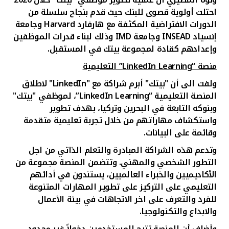
احتلت أولوية قصوى للبنك حيث قدم بنجاح سلسلة من
الدورات الافتراضية المكثفة مع هارفارد
Harvard
وجامعة
إنسياد
INSEAD
وجامعة
IMD
وذلك لبناء قدرات الموظفين
وإعدادهم كقادة لمجموعة بيتك في المستقبل
.
منصة “
LinkedIn Learning
” التعليمية
ولفت الى أن "بيتك" أبرم شراكة مع
"LinkedIn"
لاطلاق
المنصة التعليمية
“LinkedIn Learning”
،
لموظفي
"بيتك"
و
بنوكه التابعة في البحرين وتركيا، بهدف تطوير
واستكشاف مهاراتهم من خلال تجربة تعليمية متقدمة
وقائمة على البيانات
.
وتدعم هذه الشراكة المبادرة والتعلم الذاتي من اجل
التطور الشخصي والمهني. وتتضمن المنصة مجموعة من
الأكاديميين والخبراء العالميين، يستندون في أدائهم
التعليمي على التركيز على تطوير المهارات المتنوعة
للفرد والتعرف على اخر الاتجاهات في بيئة الأعمال
والابداع والتكنولوجيا
.
وأضاف أن المنصة تتيح للمستخدمين دخولاً غير محدود