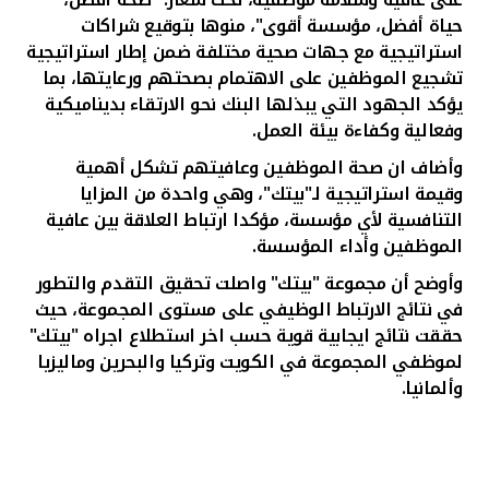
حياة أفضل، مؤسسة أقوى"، منوها بتوقيع شراكات
استراتيجية مع جهات صحية مختلفة ضمن إطار استراتيجية
تشجيع الموظفين على الاهتمام بصحتهم ورعايتها، بما
يؤكد الجهود التي يبذلها البنك نحو الارتقاء بديناميكية
وفعالية وكفاءة بيئة العمل.
وأضاف ان صحة الموظفين وعافيتهم تشكل أهمية
وقيمة استراتيجية لـ"بيتك"، وهي واحدة من المزايا
التنافسية لأي مؤسسة، مؤكدا ارتباط العلاقة بين عافية
الموظفين وأداء المؤسسة.
وأوضح أن مجموعة "بيتك" واصلت تحقيق التقدم والتطور
في نتائج الارتباط الوظيفي على مستوى المجموعة، حيث
حققت نتائج ايجابية قوية حسب اخر استطلاع اجراه "بيتك"
لموظفي المجموعة في الكويت وتركيا والبحرين وماليزيا
وألمانيا.