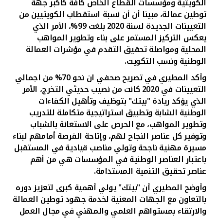
تركيا
الكويتية ومؤسسات القطاع الخاص كافة كأكبر جهة
توطين عمالة، مبينا أن أن نسبة استقطاب الكويتيين من
التعيينات الجديدة لسنة 2020 بلغت 99%
،
الأمر الذي
مصر
يعكس التركيز المستمر على بناء وتطوير المواهب
المحلية ومواصلة تحقيق التقدم في مؤشرات العمالة
المملكة المتحدة
الوطنية ونسب التكويت
.
وأكد المطيري في تصريح صحفي
ان نحو 70% من اجمالي
مملكة البحرين
التعيينات في 2020 كانت من نصيب حديثي التخرج، الأمر
الذي يؤكد ريادة "بيتك"
بتوظيف وتأهيل الكفاءات
الوطنية الشابة وتطبيق
ا
ستراتيجية متكاملة للتدريب
وتطوير المواهب، مع الحرص على الاستعانة بالشباب
وتوفير كل عناصر النجاح لهم، وإتاحة الفرصة أمامهم لبناء
مسيرة مهنية ناجحة وتولي مناصب قيادية في المستقبل
باعتبار العناصر الوطنية في المؤسسات هي من أهم
عناصر تحقيق التنمية المستدامة
.
وأوضح المطيري أن "بيتك" يولي أهمية كبرى لتعزيز دوره
بالتعاون مع الجهات المعنية لخدمة جهود توطين العمالة
والارتقاء بمستواهم العلمي والمهني في مجال العمل