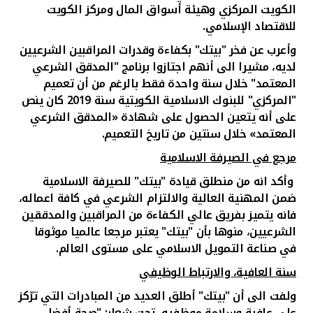
الكويت المركزي وهيئة أسواق المال ومركز الكويت
للاقتصاد الإسلامي.
وأعرب عن فخر "بيتك" بكفاءة وقدرات المراقبين الشرعيين
لديه، مشيرا الى أنهم اجتازوا برنامج "المدقق الشرعي
المعتمد" خلال سنة واحدة فقط بالرغم من أن تعميم
"المركزي" للبنوك الاسلامية الكويتية سنة 2019 كان ينص
على أنه يتعين الحصول على شهادة «المدقق الشرعي
المعتمد» خلال سنتين من تاريخ التعميم.
مرجع في الصيرفة الاسلامية
وأكد انه من منطلق قيادة "بيتك" للصيرفة الاسلامية
ضمن المهنية العالية والالتزام الشرعي في كافة اعماله،
فانه يتميز بفريق عالي الكفاءة من المراقبين والمدققين
الشرعيين، منوها بأن "بيتك" يعتبر مرجعا عالميا موثوقا
في صناعة التمويل الاسلامي على مستوى العالم.
سنة العافية
، والارتباط الوظيفي
ولفت الى أن "بيتك" أطلق العديد من المبادرات التي ترّكز
على عافية وسلامة موظفيه، تحت شعار: "صحة أفضل،