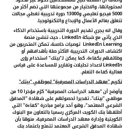
لمحتوياتها، والاختيار من مجموعتها التي تضم أكثر من
5000 فيديو تعليمي و13000 دورة تدريبية تغطي مجالات
تتعلق بعالم الأعمال والإبداع والتكنولوجيا
.
وقال انه يجري تقديم الدورة التدريبية باستخدام الذكاء
الذي يأتي مع شبكة
LinkedIn
، حيث تنشئ منصة
LinkedIn Learning
توصيات خاصىة، تمكن المتدربون من
اكتشاف الدورات التدريبية الأكثر صلة بأهدافهم أو
وظائفهم بكفاءة. كما يمكن لـ"بيتك" استخدام رؤى
LinkedIn
لاعداد تحليلات وتقارير للمساعدة على قياس
فعالية كفاءة التعلم.
تكريم "معهد الدراسات المصرفية" لموظفي "بيتك"
وأوضح أن "معهد الدراسات المصرفية" كرّم مؤخرا 10 من
موظفي "بيتك"، تقديرا لحصولهم على شهادة "المدقق
الشرعي المعتمد"، وهو أحد برامج مبادرة "كفاءة" التي
أطلقها بنك الكويت المركزي رسميا بالتعاون مع البنوك
الكويتية وإدارة معهد الدراسات المصرفية، منوها بأن
شهادة المدقق الشرعي المعتمد تتمتع باعتماد بنك