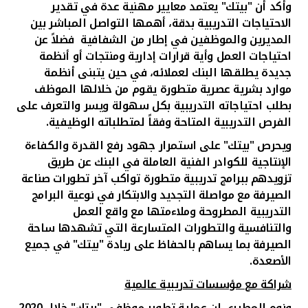
وأكد أن "بيتك" يعتمد معايير مهنية عدة في تقدير
الاحتياجات التدريبية بدقة، أهمها التواصل المباشر بين
المديرين والموظفين في إطار من الشفافية فضلاً عن
احتياجات العمل وأية قرارات إدارية ومنتجات أو أنظمة
جديدة يطلقها البنك لعملائه، في حين يتبنى أنظمة
موارد بشرية عصرية متطورة يقوم من خلالها الموظف
بطلب احتياجاته التدريبية بكل سهولة ويسر والتعرف على
الفرص التدريبية المتاحة وفقاً لمتطلباته الوظيفية
.
ويحرص "بيتك" على استمرار جهود رفع القدرة والكفاءة
الإنتاجية للكوادر الفنية العاملة في البنك عن طريق
تزويدهم ببرامج تدريبية متطورة تواكب آخر تطورات صناعة
الصيرفة مع مواصلة التجديد والابتكار في نوعية البرامج
التدريبية المطروحة وملاءمتها مع واقع العمل
والتنافسية والتطورات المتسارعة التي تشهدها ساحة
الصيرفة بما يساهم بالحفاظ على ريادة "بيتك" في جميع
الأصعدة
.
شراكة مع مؤسسات تدريبية عالمية
ونوه المطيري ان عملية تطوير موظفي "بيتك" خلال 2020