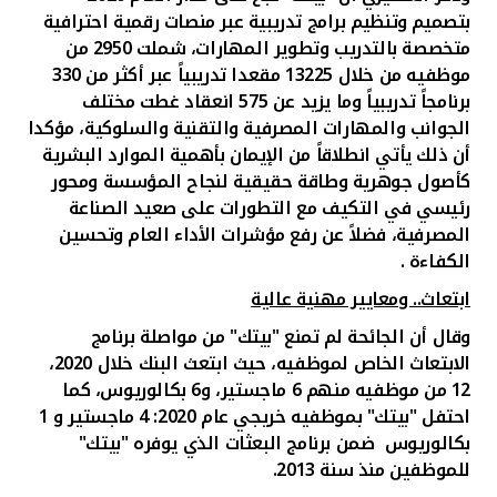
بتصميم وتنظيم برامج تدريبية عبر منصات رقمية احترافية
متخصصة بالتدريب وتطوير المهارات، شملت 2950 من
موظفيه من خلال 13225 مقعدا تدريبياً عبر أكثر من 330
برنامجاً تدريبياً وما يزيد عن 575 انعقاد غطت مختلف
الجوانب والمهارات المصرفية والتقنية والسلوكية، مؤكدا
أن ذلك يأتي انطلاقاً من الإيمان بأهمية الموارد البشرية
كأصول جوهرية وطاقة حقيقية لنجاح المؤسسة ومحور
رئيسي في التكيف مع التطورات على صعيد الصناعة
المصرفية، فضلاً عن رفع مؤشرات الأداء العام وتحسين
الكفاءة
.
ابتعاث.. ومعايير مهنية عالية
وقال أن الجائحة لم تمنع "بيتك" من مواصلة برنامج
الابتعاث الخاص لموظفيه، حيث ابتعث البنك خلال 2020،
12
من موظفيه منهم
6
ماجستير،
و
6 بكالوريوس، كما
احتفل "بيتك" بموظفيه خريجي عام 2020: 4 ماجستير و 1
بكالوريوس ضمن برنامج البعثات الذي يوفره "بيتك"
للموظفين منذ سنة 2013
.