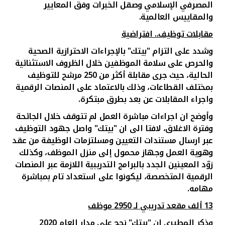
المصرفي الإسلامي وصقل الخبرات وفق المعايير
والمقاييس العالمية
.
مقابلات توظيف.. افتراضية
وشدد على التزام "بيتك" بالإجراءات الاحترازية الصحية
والحرص على سلامة الموظفين خلال الظروف الاستثنائية
الحالية، حيث جرى مقابلة أكثر من 250 مرشح للتوظيف
بمختلف القطاعات، وذلك بالاعتماد على المنصات الرقمية
واجراء المقابلات عن بعد بطرق مبتكرة.
وأوضح ان اجراءات مباشرة العمل لم تتوقف خلال الجائحة
وفترة الاغلاق، لافتا الى ان "بيتك" واصل جهود التوظيف
عبر ارسال مستندات التعيين ومسلتزمات الوظيفة من عقد
وهوية العمل وجهاز محمول إلى منزل الموظف، وكذلك
زوّد المعينين الجدد بالبرامج التدريبية اللازمة عبر المنصات
الرقمية المتخصصة، ليكونوا على استعداد تام بمباشرة
مهامه.
13 ألف مقعد تدريبي لـ 2950 موظف
وذكر المطيري ان "بيتك" نجح على مدار العام 2020