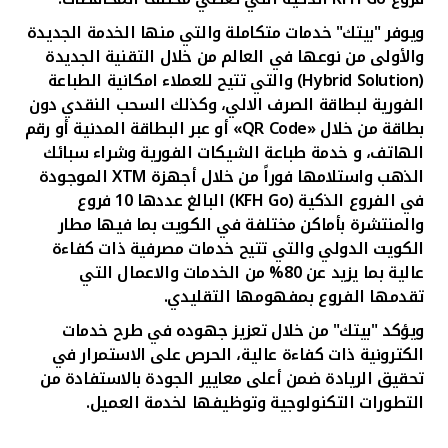
ويوفر "بيتك"
خدمات متكاملة والتي منها الخدمة الجديدة
والأولى من نوعها في العالم من خلال التقنية الجديدة
(
Hybrid Solution
)
والتي
تتيح للعملاء امكانية الطباعة
الفورية لبطاقة الصرف الالي، وكذلك السحب النقدي دون
بطاقة من خلال «
QR Code
» أو عبر البطاقة المدنية أو رقم
الهاتف،
و خدمة طباعة الشيكات الفورية وشراء سبائك
الذهب واستلامها فوراً من خلال أجهزة
XTM
الموجودة
في الفروع الذكية (
KFH Go
) البالغ عددها 10 فروع
والمنتشرة بأماكن مختلفة في الكويت بما فيها مطار
الكويت الدولي والتي تتيح خدمات مصرفية ذات كفاءة
عالية بما يزيد عن 80% من الخدمات والاعمال التي
تقدمها الفروع بمفهومها التقليدي.
ويؤكد "بيتك" من خلال تعزيز جهوده في طرح خدمات
الكترونية ذات كفاءة عالية، الحرص على الاستمرار في
تحقيق الريادة ضمن أعلى معايير الجودة بالاستفادة من
التطورات التكنولوجية وتوظيفها لخدمة العميل.