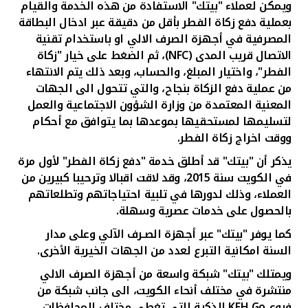
تركيا
ويمكن لعملاء "بيتك" الاستفادة من هذه الخدمة والقيام
بعملية دفع زكاة الفطر بأقل من دقيقة عبر ادخال البطاقة
المصرفية في أجهزة الصرف الالي او باستخدام تقنية
مصر
الاتصال قريب المدى (
NFC
)، ثم الضغط على خيار "زكاة
الفطر"، واختيار المبلغ، والحساب، وبعد ذلك يتم الانتهاء
المملكة المتحدة
من عملية دفع الزكاة بنجاح، والتي تتحول الى الجهات
المعنية المعتمدة من وزارة الشؤون الاجتماعية والعمل
مملكة البحرين
لتسليمها لمستحقيها بموعدها بما يتوافق مع أحكام
ووقت اخراج زكاة الفطر.
يذكر أن "بيتك" قد أطلق خدمة "دفع زكاة الفطر" لأول مرة
في الكويت سنة 2015، وقد لاقت اقبالا وترحيبا كبيرين من
العملاء، وذلك لدورها في تلبية احتياجاتهم وتطلعاتهم
بالحصول على خدمات عصرية وسهلة.
كما يوفر "بيتك" عبر أجهزة الصـرف الآلي وعلى مدار
السنة امكانية التبرع لعدد من الجهات الخيرية الأخرى.
ويمتلك "بيتك" شبكة واسعة من أجهزة الصرف الالي
منتشرة في مختلف أنحاء الكويت، الى جانب شبكة من
فروع
KFH Go
الذكية التي تغطي مختلف المحافظات.