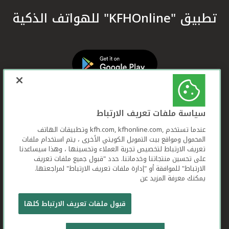
تطبيق "KFHOnline" للهواتف الذكية
سياسة ملفات تعريف الارتباط
عندما تستخدم ,kfh.com, kfhonline.com وتطبيقات الهاتف
المحمول ومواقع بيت التمويل الكويتي الأخرى ، يتم استخدام ملفات
تعريف الارتباط لتخصيص تجربة العملاء وتحسينها ، وهذا سيساعدنا
على تحسين منتجاتنا وخدماتنا. حدد "قبول جميع ملفات تعريف
الارتباط" للموافقة أو "إدارة ملفات تعريف الارتباط" لمراجعتها.
يمكنك معرفة المزيد عن
بيت التمويل الكويتي جميع الحقوق محفوظة © 2026
قبول ملفات تعريف الارتباط كلها
شروط وأحكام استخدام الموقع الإلكتروني
ملفات