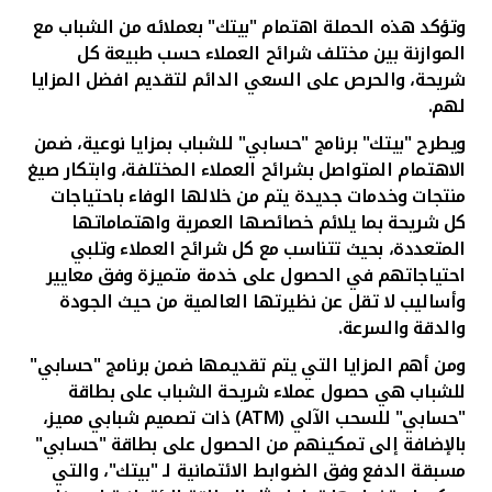
وتؤكد هذه الحملة اهتمام "بيتك" بعملائه من الشباب مع
الموازنة بين مختلف شرائح العملاء حسب طبيعة كل
شريحة، والحرص على السعي الدائم لتقديم افضل المزايا
لهم.
ويطرح "بيتك" برنامج "حسابي" للشباب بمزايا نوعية، ضمن
الاهتمام المتواصل بشرائح العملاء المختلفة، وابتكار صيغ
منتجات وخدمات جديدة يتم من خلالها الوفاء باحتياجات
كل شريحة بما يلائم خصائصها العمرية واهتماماتها
المتعددة، بحيث تتناسب مع كل شرائح العملاء وتلبي
احتياجاتهم في الحصول على خدمة متميزة وفق معايير
وأساليب لا تقل عن نظيرتها العالمية من حيث الجودة
والدقة والسرعة
.
ومن أهم المزايا التي يتم تقديمها ضمن برنامج "حسابي"
للشباب هي حصول عملاء شريحة الشباب على بطاقة
"حسابي" للسحب الآلي (
ATM
) ذات تصميم شبابي مميز،
بالإضافة إلى تمكينهم من الحصول على بطاقة "حسابي"
مسبقة الدفع وفق الضوابط الائتمانية لـ "بيتك"، والتي