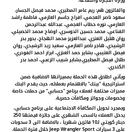
وزارة التجارة والصناعة.
تركيا
والفائزون هم:
ريم عامر المطيري، محمد فيصل الجسار،
مصر
سعود ناصر العجمي، افراح جاسم العازمي، فاطمة راشد
العازمي، نوره حطاب العجمي، عبدالله عبدالرحمن
القناعي، محمد حسين الدوسري، اوضاح محمد الخصيلي،
المملكة المتحدة
روان هليل العنزي، عبدالعزيز محمد الهجاج، بدور بدر
الرشيدي، هاجر ناصر العازمي، سعيد زيد الرشيدي، روان
مملكة البحرين
فيصل العتيبي، بشاير حمد العنزي، ابرار احمد الفودري،
طلال فيصل المطيري،بشاير شبيب الزعبي، احمد بدر
الكندري.
ويأتي اطلاق هذه الحملة بمميزاتها الاضافية ضمن
استراتيجية "بيتك" بالاهتمام بعملائه، حيث يقدم البنك
مميزات مختلفة لعملاء برنامج "حسابي" من حملات خاصة
وخصومات وجوائز ومكافآت حصرية.
وبمجرد تحويل المكافأة الاجتماعية على برنامج حسابي،
يدخل العملاء بالسحب الشهري على جائزة قيمتها 250
دينار كويتي لـ10 فائزين شهريا
، بالاضافة الى 3 سحوبات
على 3 سيارات
Jeep Wrangler Sport
خلال فترة الحملة.