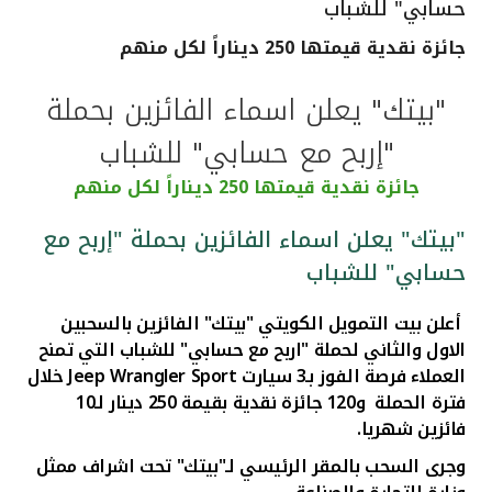
حسابي" للشباب
القنوات المصرفية
جائزة نقدية قيمتها 250 ديناراً لكل منهم
أدوات وخدمات
"بيتك" يعلن اسماء الفائزين بحملة
"إربح مع حسابي" للشباب
خدمات ما بعد البيع
جائزة نقدية قيمتها 250 ديناراً لكل منهم
"بيتك" يعلن اسماء الفائزين بحملة "إربح مع
اتصل بنا
حسابي" للشباب
مواقع الفروع وأجهزة الصرف الآلي
أعلن بيت التمويل الكويتي "بيتك" الفائزين بالسحبين
الاول والثاني لحملة "اربح مع حسابي" للشباب
التي تمنح
ألمانيا
العملاء فرصة الفوز بـ3 سيارت
Jeep Wrangler Sport
خلال
فترة الحملة و120 جائزة نقدية بقيمة 250 دينار لـ10
فائزين شهريا.
ماليزيا
وجرى السحب بالمقر الرئيسي لـ"بيتك" تحت اشراف ممثل