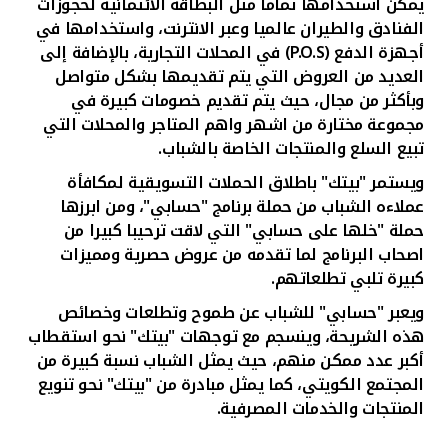
يمكن استخدامها تماما مثل البطاقة الائتمانية لحجوزات
الفنادق والطيران عالميا وعبر الانترنت، واستخدامها في
أجهزة الدفع (
P.O.S
) في المحلات التجارية، بالإضافة إلى
العديد من العروض التي يتم تقديمها بشكل متواصل
وبأكثر من مجال، حيث يتم تقديم خصومات كبيرة في
مجموعة مختارة من اشهر واهم المتاجر والمحلات التي
تبيع السلع والمنتجات الخاصة بالشباب.
ويستمر "بيتك" باطلاق الحملات التسويقية لمكافأة
عملاءه الشباب من حملة برنامج "حسابي"، ومن ابرزها
حملة "خلها على حسابي" التي لاقت ترحيبا كبيرا من
اصحاب البرنامج لما تقدمه من عروض حصرية ومميزات
كبيرة تلبي تطلعاتهم.
ويعبر "حسابي" للشباب عن طموح وتطلعات وخصائص
هذه الشريحة، وينسجم مع توجهات "بيتك" نحو استقطاب
أكبر عدد ممكن منهم، حيث يمثل الشباب نسبة كبيرة من
المجتمع الكويتي، كما يمثل مبادرة من "بيتك" نحو تنويع
المنتجات والخدمات المصرفية.