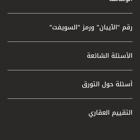
رقم "الآيبان" ورمز "السويفت"
الأسئلة الشائعة
أسئلة حول التورق
التقييم العقاري