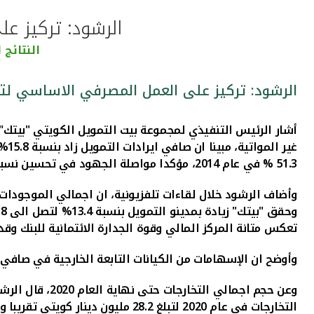
الرشود: تركيز ع
النتائج 
الرشود: تركيز على العمل المصرفي الاساسي لتح
غير المواتية، مبينا ان
صافي ايرادات التمويل زاد بنسبة 15.8% الى 614.2 مليون دينار
51.3 % في عام 2014، مؤكدا مواصلة الجهود في تحسين نسبة التكلفة الى الايراد.
وأضاف الرشود خلال لقاءات تلفزيونية، ان اجمالي الموجودات زاد بنسبة .9
وحقق "بيتك" زيادة بمدينو التمويل بنسبة 13.4% لتصل الى 10.8 مليار دينار كويتي
تعكس متانة المركز المالي وقوة الجدارة الائتمانية للبنك وقدر
وأوضح ان الإسهامات من الكيانات التابعة الخارجية في صافي أرباح المساهمين حتى نهاية العام 0
وعن حجم اجمال
التخارجات في عام 2020 لتبلغ 28.2 مليون دينار كويتي تقريبا والتي نتج عنها صافي أرباح بمبلغ 4.7 مليون دينار كويتي مقابل أرباح بمبلغ 40.7 مليون دينار كويتي في عام 2019