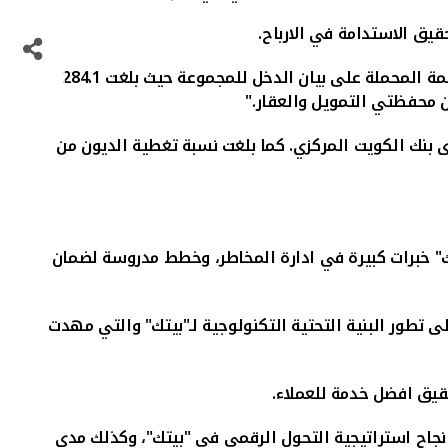
يق الاستدامة في الارباح.
وحول حجم المخصصات حتى نهاية العام 2020، قال الرشود: "نظراً للتأثير السلبي للجائحة، فقد زادت المخصصات وانخفضت القيمة المحملة على بيان الدخل للمجموعة حيث بلغت 284.1
.
كما بلغت نسبة تغطية الديون من
يتك" خبرات كبيرة في ادارة المخاطر، وخطط مدروسة لضمان
لى تطور البنية التحتية التكنولوجية لـ"بيتك" والتي مهدت
قيق افضل خدمة للعملاء.
، مؤكد ان هذا الرقم يجسد مدى نجاح استراتيجية التحول الرقمي في "بيتك"، وكذلك مدى