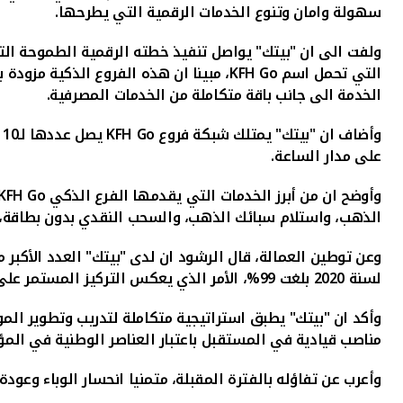
سهولة وامان وتنوع الخدمات الرقمية التي يطرحها.
ولفت الى ان "بيتك" يواصل تنفيذ خطته الرقمية الطموحة التي
التي تحمل اسم
KFH Go
، مبينا ان هذه الفروع الذكية مزودة 
الخدمة الى جانب باقة متكاملة من الخدمات المصرفية.
وأضاف ان "بيتك" يمتلك شبكة فروع
KFH Go
ي
على مدار الساعة.
وأوضح ان من أبرز الخدمات التي يقدمها الفرع الذكي
KFH Go
الذهب، واستلام سبائك الذهب، والسحب النقدي بدون بطاقة، و
وعن توطين العمالة، قال الرشود ان لدى "بيتك" العدد الأكب
لسنة 2020 بلغت 99%، الأمر الذي يعكس التركيز المستمر على المواهب الوطنية.
وأكد ان "بيتك" يطبق استراتيجية متكاملة لتدريب وتطوير الم
مناصب قيادية في المستقبل باعتبار العناصر الوطنية في ال
وأعرب عن تفاؤله بالفترة المقبلة، متمنيا انحسار الوباء وعو