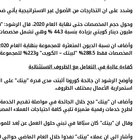
وشدد على ان التخارجات من الأصول غير الاستراتيجية يأتي ض
مليون دينار كويتي بزيادة بنسبة 44.3 % وهي تشمل مخصصات التمويل والاستثمار ومخصصات إضافية إحترازية أخرى على كل من محفظتي التمويل والعقار."
وأضاف ان نسبة الديون المتعثرة للمجموعة
بنهاية العام 2020، قد بلغت 2.20% والتي يتم احتسابها وفقا لأسس الاحتساب لدى بنك الكويت المركزي
المخصصات فقط 288.5% "لبيتك – الكويت" و223% للمجموعة.
كفاءة عالية في التعامل مع الظروف الاستثنائية
وأوضح الرشود ان
جائحة كورونا
أثبتت مدى قدرة "بيتك" على ال
استمرارية الأعمال بمختلف الظروف.
وأضاف ان "بيتك" نجح خلال الجائحة في مواصلة تقديم الخدمة لل
لطرح خدمات رقمية متميزة تلبي كافة احتياجات العملاء المصر
وقال ان "بيتك" كان سبّاقا في تبني حلول العمل عن بُعد ل