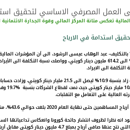
لى العمل المصرفي الاساسي لتحقيق استد
المالية تعكس متانة المركز المالي وقوة الجدارة الائتمانية ل
قيق استدامة في الارباح
كويتي، وواصلت نسبة التكلفة الى الأيراد 
10% ليصل الى
21.5
ته العالية على التعامل مع التقلبات.
202 بلغت حوالي 43.6%، منها نحو 40.6% من "بيتك-تركيا".
ي التخارجات حتى نهاية العام 2020، قال الرشود انه نظرا لظروف انتشار جائحة كورونا 