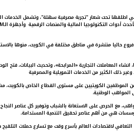
 اطلقها تحت شعار "تجربة مصرفية سهلة"، وتشمل الخدمات الرقمي
بأحدث أدوات التكنولوجيا المالية والمنصات الرقمية
وأجهزة الـ
TM
صل عددها لـ10 فروع حاليا منتشرة في مناطق مختلفة في الكويت، منوها 
، انشاء المعاملات التجارية «المرابحة»، وتحديث البيانات، فتح ا
غير ذلك الكثير من الخدمات التمويلية والمصرفية
ر من الموظفين الكويتيين على مستوى القطاع الخاص بالكويت، مش
واهب، مع الحرص على الاستعانة بالشباب وتوفير كل عناصر النجاح
مؤسسات هي من أهم عناصر تحقيق التنمية المستدامة.
دة التعافي لاقتصادات العالم بأسرع وقت مع تسارع حملات التلقي