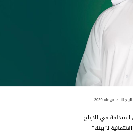
استدامة في الارباح
ائتمانية لـ"بيتك"