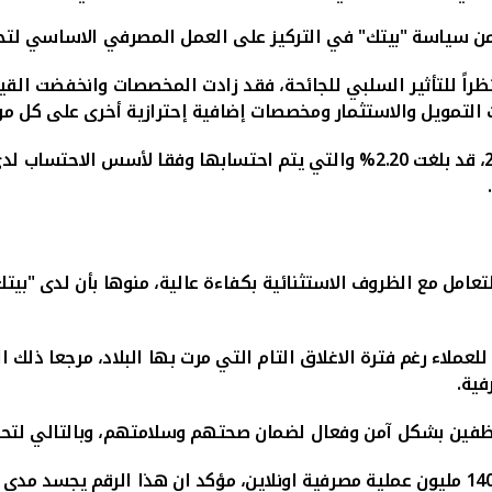
من سياسة "بيتك" في التركيز على العمل المصرفي الاساسي لتحق
تعامل مع الظروف الاستثنائية بكفاءة عالية، منوها بأن لدى "ب
عملاء رغم فترة الاغلاق التام التي مرت بها البلاد، مرجعا ذلك ا
فية.
لموظفين بشكل آمن وفعال لضمان صحتهم وسلامتهم، وبالتالي لتح
وأشار الى ان عملاء "بيتك" نفذوا خلال العام الماضي حوالي 140 مليون عملية مصرفية اونلاين