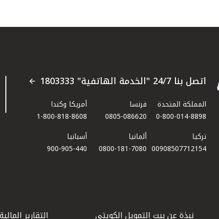
اتصل بنا 24/7 "الخدمة الهاتفية" 1803333
المملكة المتحدة
فرنسا
أمريكا وكندا
1-800-818-8608
0805-086620
0-800-014-8898
تركيا
ألمانيا
أسبانيا
900-905-440
0800-181-7080
00908507712154​
نبذة عن بيت التمويل الكويتي
التقارير المالية