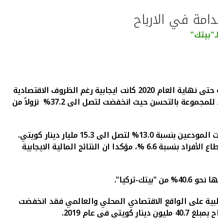
امة في الارباح
ـ"بيتك"
أشار الرئيس التنفيذي لمجموعة بيت التمويل الكويتي "بيتك" بالتكليف- عبد الوهاب عيسى الرشود، الى أن المؤشرات المالية حتى نهاية العام 2020 كانت ايجابية رغم الظروف الاقتصادية
للمجموعة بالتحسن حيث انخفضت لتصل الى 37.2%
نزولاً من
مليار دينار كويتي، وزادت حسابات المودعين بنسبة 13.0% لتصل الى 15.3 مليار دينار كويتي.
حيث نمت لقطاع الشركات بنسبة %19.7 وقطاع الأفراد بنسبة 6.6 %، مؤكدا ان النتائج المالية الايجابية
وانعكاس تداعياتها السلبية على الواقع الاقتصادي المحلي والعالمي فقد انخفضت
.