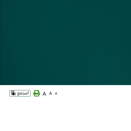
A
A
استمع
A