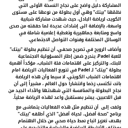
تركيا
المشاركة دليل واضح على نجاح النسخة الأولى التي
نظمّها "بيتك" وهي
أول بطولة من نوعها على مستوى
مصر
الكويت لرياضة البادل، حيث شهدت مشاركة شبابية
واسعة، بالإضافة الى إشادات عديدة لما حققته من صدى
واسع ومتابعة جماهيرية وتغطية إعلامية شاملة في
المملكة المتحدة
الوسائل المختلفة وقنوات التواصل الاجتماعي.
مملكة البحرين
وأضاف الرويح في تصريح صحفي،
أ
ن تنظيم بطولة "بيتك"
ل
لعبة
Padel
، يندرج ضمن إطار المسؤولية الاجتماعية
للبنك، والتركيز على اهتمامات فئة الشباب، مؤكداً أهمية
بطولة "بيتك" لـ
Padel
في تنويع الفعاليات الرياضة امام
اهتمامات الشباب الكويتي، لا سيما وأن هذه الرياضة
باتت تكتسب زخما وانتشارا حول العالم ، مشيراً إلى أن
نجاح البطولة والمنافسة التي شهدتها والأداء الجيد من
قبل اللاعبين، يبشر بمستقبل واعد لهذه الرياضة محلياً.
ولفت إلى
أن
تنظيم مثل هذه الفعاليات يتماشى مع
برنامج "صحة أفضل.. لحياة أفضل" الذي أطلقه "بيتك"
بهدف تعزيز اتباع نمط حياة صحي من خلال الاهتمام
بمختلف الأنشطة الرياضية والشبابية والتشجيع على