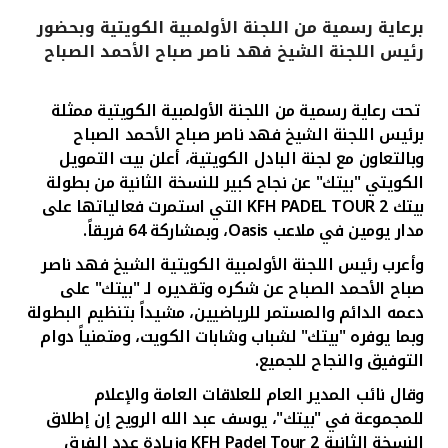
برعاية رسمية من اللجنة الأولمبية الكويتية وبحضور
القنوات المصرفية
رئيس اللجنة الشيخ فهد ناصر صباح الأحمد الصباح
أدوات وخدمات
تحت رعاية رسمية من اللجنة الأولمبية الكويتية ممثلة
برئيس اللجنة الشيخ فهد ناصر صباح الأحمد الصباح
خدمات ما بعد البيع
وبالتعاون مع لجنة البادل الكويتية، أعلن بيت التمويل
الكويتي "بيتك" عن نجاح كبير للنسخة الثانية من بطولة
بيتك
KFH PADEL TOUR 2
التي استمرت فعالياتها على
مدار يومين في ملاعب
Oasis
، وبمشاركة 64 فريقاً.
اتصل بنا
وأعرب رئيس اللجنة الأولمبية الكويتية الشيخ فهد ناصر
مواقع الفروع وأجهزة الصرف الآلي
صباح الأحمد الصباح عن شكره وتقديره لـ "بيتك" على
دعمه الدائم والمستمر للرياضيين، مشيداً بتنظيم البطولة
ألمانيا
وبما يوفره "بيتك" لشباب وشابات الكويت، ومتمنياً دوام
التوفيق والنجاح للجميع.
ماليزيا
وقال
نائب المدير العام للعلاقات العامة والإعلام
للمجموعة في "بيتك"، يوسف عبد الله الرويح إن
إطلاق
النسخة الثانية 2
KFH Padel Tour
وزيادة عدد الفرق