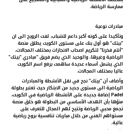
ممارسة الرياضة.
مبادرات نوعية
وتأكيدا على كونه أكبر داعم للشباب، لفت الرويح الى ان
"بيتك" هو أول بنك على مستوى الكويت يطلق منصة
"أنتم فخرنا" لتكريم اصحاب الانجازات بمختلف المجالات،
الرياضية وغيرها، والوحيد الذي يضم فريق "مبادري "بيتك"
الذي يشمل أسماء عديدة ساهمت برفع اسم الكويت
عاليا بمختلف المجالات
.
وأضاف أن "بيتك" نجح في نقل الأنشطة والمبادرات
الرياضية الى مستوى جديد من الابتكار حيث تعتبر بطولة
Padel
إضافة جديدة على الأنشطة الرياضية في الكويت،
منوّها بأن الهدف الأساسي من البطولة هو خلق منصة
تجمع محبي الرياضة وتتيح لهم المجال للتعرف على
مستواهم الفني من خلال مباريات تنافسية بروح رياضية
عالية.