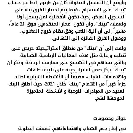
وأوضح أن التسجيل للبطولة كان عن طريق رابط عبر حساب
"بيتك" على انستغرام ، فيما يتم اختيار الفرق بناء على
التسجيل المبكر، بحيث تكون الأفضلية لمن يسجل أولا
ولعملاء "بيتك"، وأن تكون أعمار المتقدمين فوق 21 عاماً،
مشيراً إلى أن آلية اللعب وفق نظام خروج المغلوب،
ووصول الفرق الفائزة إلى النهائي.
ولفت إلى أن "بيتك" من منطلق استراتيجيته حريص على
تنظيم ورعاية مثل هذه الفعاليات الرياضية الشبابية
والتي تساهم في التشجيع على ممارسة الرياضة. وذكر أن
"بيتك" يركز ضمن استراتيجيته على تلبية تطلعات
واهتمامات الشباب، مضيفاً أن الأنشطة الشبابية احتلت
جزءاً كبيراً من اهتمام "بيتك" خلال 2021، حيث أطلق البنك
العديد من المبادرات النوعية والأنشطة المتميزة
الموجهة لهم.
جوائز وخصومات
في إطار دعم الشباب واهتماماتهم، تضمنت البطولة