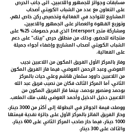
مسابقات وجوائز للجمهور واللاعبين، الى جانب الحرص
على التعاون مع عدد من الشباب الكويتي أصحاب
المشاريع للتواجد في الفعالية وتخصيص ركن خاص لهم،
وتوزيع القهوة والعصائر على الجمهور واللاعبين،
ومشاركة متجر
Intersport
الذي قدم خصومات 25% على
منتجاته للحضور،
وذلك من منطلق حرص "بيتك" على دعم
الشباب الكويتي أصحاب المشاريع وإضفاء أجواء جميلة
على الفعالية.
وفاز بالمركز الأول الفريق المكون من اللاعبين نجيب
العوضي وعبد الرحمن العوضي، فيما فاز الفريق المكون
من اللاعبين داوود سلمان هاشم وعلي حيات بالمركز
الثاني، أما المركز الثالث فكان من نصيب فريق عبد الله
بوحمد ومنصور بوحمد، بينما فاز الفريق المكون من
اللاعبين دخيل الدخيل وأحمد العوضي بلقب ملك الملعب.
ووصلت قيمة الجوائز في البطولة إلى أكثر من 3000 دينار،
وحاز الفريق الفائز بالمركز الأول على جائزة نقدية قيمتها
1000 دينار، فيما حاز صاحب المركز الثاني على 600 دينار،
والثالث على 300 دينار.