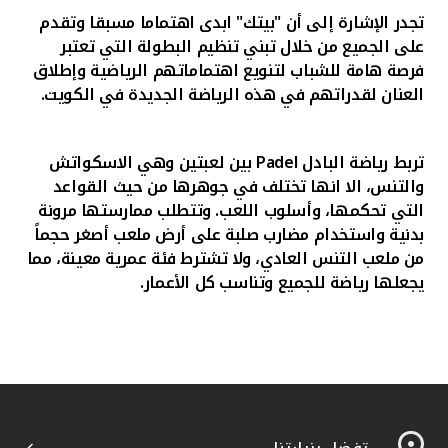
تجدر الإشارة إلى أن "بيتك" ابدى اهتماما مسبقا وتقدم
على الجميع من خلال تبني تنظيم البطولة التي تعتبر
فرصة هامة للشباب لتنويع اهتماماتهم الرياضية وإطلاق
العنان لقدراتهم في هذه الرياضة الجديدة في الكويت.
تربط رياضة البادل
Padel
بين لعبتين وهي الاسكواتش
والتنس، الا انها تختلف في جوهرها من حيث القواعد
التي تحكمها، وأسلوب اللعب. وتتطلب ممارستها مرونة
بدنية واستخدام مضارب صلبة على أرض ملعب أصغر حجماً
من ملعب التنس العادي، ولا تشترط فئة عمرية معينة، مما
يجعلها رياضة للجميع وتناسب كل الأعمار.