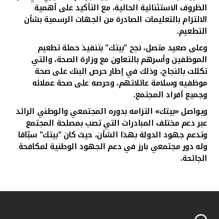
تركيا
الظروف الاستثنائية الحالية، مع التأكيد على أهمية
الالتزام بالتعليمات الصادرة من الجهات الرسمية بشأن
مصر
التطعيم
.
وعلى صعيد متصل، نجح "بيتك" بتنفيذ حملة تطعيم
المملكة المتحدة
الموظفين وأسرهم بالتعاون مع وزارة الصحة، والتي
تكللت بالنجاح، وذلك في إطار حرص البنك على صحة
موظفيه وسلامة عائلاتهم، وحرصه على صحة عملائه
مملكة البحرين
وجميع أفراد المجتمع
.
ويواصل «بيتك» التزامه بدوره المجتمعي والوطني الرائد
عبر دعم مختلف المبادرات التي تصب بمصلحة المجتمع
وتدعم جهود الدولة بهذا الشأن، حيث كان "بيتك" سبّاقا
وله دور مجتمعي بارز في دعم الجهود الوطنية لمكافحة
الجائحة.