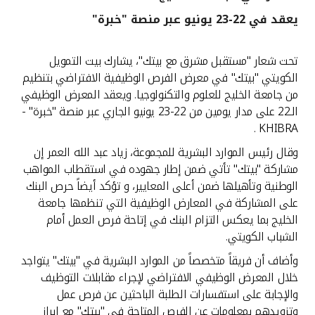
يعقد في 22-23 يونيو عبر منصة "خبرة"
القنوات المصرفية
تحت شعار "مستقبل مشرق مع بيتك"، يشارك بيت التمويل
أدوات وخدمات
الكويتي "بيتك" في معرض الفرص الوظيفية الافتراضي بتنظيم
من جامعة الخليج للعلوم والتكنولوجيا. ويعقد المعرض الوظيفي
خدمات ما بعد البيع
الـ22 على مدار يومين من 22-23 يونيو الجاري عبر منصة "خبرة" -
KHIBRA .
وقال رئيس الموارد البشرية للمجموعة، زياد عبد الله العمر إن
اتصل بنا
مشاركة "بيتك" تأتي ضمن إطار جهوده في استقطاب المواهب
الوطنية وتأهيلها ضمن أعلى المعايير، و تؤكد أيضاً حرص البنك
مواقع الفروع وأجهزة الصرف الآلي
على المشاركة في المعارض الوظيفية التي تنظمها جامعة
الخليج بما يعكس التزام البنك في إتاحة فرص العمل أمام
ألمانيا
الشباب الكويتي.
وأضاف أن فريقاً متخصصاً من الموارد البشرية في "بيتك" يتواجد
ماليزيا
خلال المعرض الوظيفي الافتراضي لإجراء مقابلات التوظيف
والإجابة على استفسارات الطلبة الباحثين عن فرص عمل
وتزويدهم بمعلومات عن الفرص المتاحة في "بيتك" مع إبراز