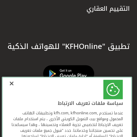
التقييم العقاري
تطبيق "KFHOnline" للهواتف الذكية
سياسة ملفات تعريف الارتباط
عندما تستخدم ,kfh.com, kfhonline.com وتطبيقات الهاتف
المحمول ومواقع بيت التمويل الكويتي الأخرى ، يتم استخدام ملفات
تعريف الارتباط لتخصيص تجربة العملاء وتحسينها ، وهذا سيساعدنا
على تحسين منتجاتنا وخدماتنا. حدد "قبول جميع ملفات تعريف
الارتباط" للموافقة أو "إدارة ملفات تعريف الارتباط" لمراجعتها.