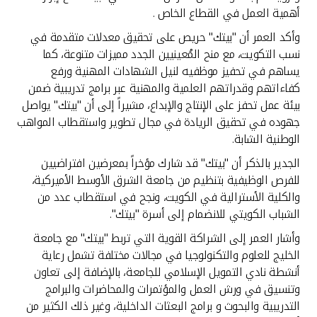
تركيا
أهمية العمل في القطاع الخاص .
وأكد العمر أن "بيتك" حريص على تحقيق معدلات متقدمة في
مصر
نسب التكويت، مع منح المُعينيين الجدد مميزات متنوعة، كما
يساهم في تحفيز موظفيه لنيل الشهادات المهنية ورفع
المملكة المتحدة
كفاءاتهم وقدراتهم العلمية والمهنية عبر برامج تدريبية ضمن
بيئة عمل تحفز على الإنتاج والإبداع، مشيراً إلى أن "بيتك" يواصل
مملكة البحرين
جهوده في تحقيق الريادة في مجال تطوير واستقطاب المواهب
الوطنية الشابة.
الجدير بالذكر أن "بيتك" قد شارك مؤخراً بمعرضين افتراضيين
للفرص الوظيفية بتنظيم من جامعة الشرق الأوسط الأميركية،
والكلية الأسترالية في الكويت، ونجح في استقطاب عدد من
الشباب الكويتي للانضمام إلى أسرة "بيتك".
وأشار العمر إلى الشراكة القوية التي تربط "بيتك" مع جامعة
الخليج للعلوم والتكنولوجيا في مجالات مختلفة تشمل رعاية
أنشطة نادي التمويل الإسلامي للجامعة، بالإضافة إلى تعاون
وتنسيق في ورش العمل والمؤتمرات والمحاضرات والبرامج
التدريبية والبحوث و برامج البعثات الداخلية، وغير ذلك الكثير من