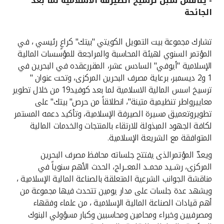
- يناقش سبل ترسيخ الصيرفة الاسلامية لما بعد
الجائحة
القنوات المصرفية
تشارك مجموعة بيت التمويل الكويتي "بيتك" كراعٍ رئيسي ، في
أدوات وخدمات
المؤتمر السنوي لهيئة المحاسبة والمراجعة للمؤسسات المالية
الإسلامية "أيوفي" السادس عشر، المقررعقده في البحرين في
خدمات ما بعد البيع
1 و2 ديسمبر، برعاية مصرف البحرين المركزى، وتحت عنوان "
ترسيخ اسس المالية الاسلامية لما بعد كوفيد19 من خلال تطوير
معاييرواطر تنظيمية متينة"، انطلاقاً من حرص" بيتك" على
تطويروتعميق مسيرة الصيرفة الإسلامية، وتأكيد دعمه المستمر
اتصل بنا
لكافة الجهود المبذولة للارتقاء بالمنتجات والخدمات المالية
المتوافقة مع الشريعة الإسلامية.
مواقع الفروع وأجهزة الصرف الآلي
ويعدّ المؤتمرالذى يفتتح جلساته محافظ مصرف البحرين
المركزى، رشــيد محمــد المعــراج، الحدث الأهم سنوياً في
ألمانيا
مناقشة الجوانب الشرعية المتعلقة بالصناعة المالية الإسلامية ،
ويشهد عدة جلسات على مدار يومين تتحدث فيها مجموعة من
ماليزيا
أهم قيادات الصناعة المالية الإسلامية ، من علماء وفقهاء
ومصرفيين وخبراء ومحامين ومحاسبين وكبار مسؤولي البنوك