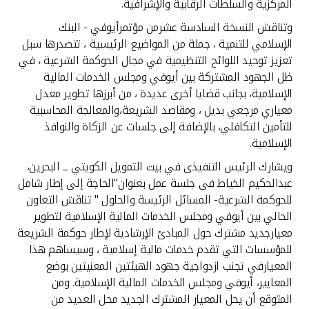
تركيا
المركزية والسلطات الرقابية والإشرافية.
وتناقش النسخة السادسة عشرمن مؤتمرأيوفي - البنك
مصر
الإسلامي للتنمية ، جملة من المواضيع الرئيسية ، تتصدرها سبل
تعزيز توحيد اللوائح التنظيمية في مجال الحوكمة الشرعية ، في
ظل الجهود المشتركة بين أيوفي ومجلس الخدمات المالية
المملكة المتحدة
الإسلامية، بجانب قضايا أخرى عديدة ، من أبرزها تطوير معدل
معياري مرجعي بديل ، ومقاصد الشريعة،والمعالجة المحاسبية
مملكة البحرين
للتأمين التكافلي، بالإضافة إلى جلسات عن الزكاة والنوافذ
الإسلامية.
ويشارك الرئيس التنفيذى في بيت التمويل الكويتي ــ البحرين،
عبدالحكيم الخياط فى جلسة عمل بعنوان"الحاجة إلى إطار شامل
للحوكمة الشرعية- المسائل الرئيسة والحلول " تناقش التعاون
الحالي بين أيوفي ومجلس الخدمات المالية الإسلامية لتطوير
معيارجديد مشترك حول المبادئ الإرشادية لإطار حوكمة الشريعة
للمؤسسات التي تقدم خدمات مالية إسلامية ، وسيساهم هذا
المعيارفي تجنب ازدواجية جهود الهيئتين المعنيتين بوضع
المعايير، أيوفي ومجلس الخدمات المالية الإسلامية. ومن
المتوقع أن يحل المعيار المشترك الجديد محل العديد من