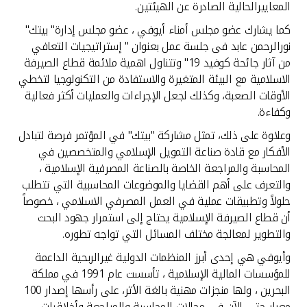
المعاييرالحالية الصادرة عن الهيئتين.
كما يشارك عضو مجلس أمناء أيوفي ، عضو مجلس إدارة" بيتك"
نورالرحمن عابد فى جلسة عمل بعنوان " إستراتيجيات التعافي
من آثار جائحة كوفيد 19" وتتناول اهمية ملائمة قطاع الصيرفة
الاسلامية مع البيئة المتغيرة والاستفادة من التكنولوجيا لتخطي
الأوقات الصعبة، وكذلك لجعل الإجراءات والعمليات أكثر فعالية
وكفاءة.
وعلاوة على ذلك، تمثل مشاركة "بيتك" في المؤتمر فرصة لتبادل
الأفكار مع قادة صناعة التمويل الإسلامي والمتخصصين في
المحاسبة والمراجعة الخاصة بالصناعة المصرفية الإسلامية ،
والتعرف على أهم القضايا والموضوعات المحاسبية التي تتطلب
حلولاً وتطبيقات عملية في العمل المصرفي الاسلامي ، خصوصاً
أن قطاع الصيرفة الإسلامية يحتاج إلى استمرار جهود البحث
والتطوير لمعالجة مختلف المسائل التي تواجه تطوره.
وأيوفي هي إحدى أبرز المنظمات الدولية غيرالربحية الداعمة
للمؤسسات المالية الإسلامية ، تأسست عام 1991 في مملكة
البحرين ، ولها منجزات مهنية بالغة الأثر، على رأسها إصدار 100
معيار حتى الآن في مجالات المحاسبة والمراجعة وأخلاقيات