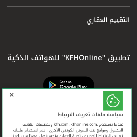
التقييم العقاري
تطبيق "KFHOnline" للهواتف الذكية
سياسة ملفات تعريف الارتباط
عندما تستخدم ,kfh.com, kfhonline.com وتطبيقات الهاتف
المحمول ومواقع بيت التمويل الكويتي الأخرى ، يتم استخدام ملفات
تعريف الارتباط لتخصيص تجربة العملاء وتحسينها ، وهذا سيساعدنا