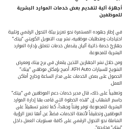
أجهزة آلية لتقديم بعض خدمات الموارد البشرية
القنوات المصرفية
للموظفين
أدوات وخدمات
في إطار جهوده المستمرة نحو تعزيز بيئة التحول الرقمي وتلبية
احتياجات ومتطلبات موظفيه، نشر بيت التمويل الكويتي "بيتك"
خدمات ما بعد البيع
جهازيّ خدمة ذاتية آليان يقدمان خدمات تتعلق بإدارة الموارد
البشرية للمجموعة.
ومن خلال نشر الجهازين اللذين يقعان في برج بيتك ومعرض
اتصل بنا
الشويخ للسيارات KFH Auto، أصبح بإمكان موظفي "بيتك"
الحصول على بعض الخدمات على مدار الساعة وخارج أماكن
مواقع الفروع وأجهزة الصرف الآلي
العمل.
وتعقيباً على ذلك، قال مدير خدمات دعم الموظفين في "بيتك"
ألمانيا
جاسم الشهاب إن "هذه الخطوة التي قامت بها إدارة الموارد
البشرية للمجموعة توفر وقتاً وجهداً، كما تعتبر تسهيلاً على
ماليزيا
الموظفين وتحقيقاً لأتمتة الخدمات، فضلاً عن أنها تعزز الرؤية
الشاملة نحو التحول الرقمي على كافة مستويات العمل داخل
"بيتك" وخارجه".