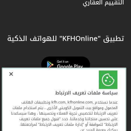
التقييم العقاري
تطبيق "KFHOnline" للهواتف الذكية
سياسة ملفات تعريف الارتباط
عندما تستخدم ,kfh.com, kfhonline.com وتطبيقات الهاتف
المحمول ومواقع بيت التمويل الكويتي الأخرى ، يتم استخدام ملفات
تعريف الارتباط لتخصيص تجربة العملاء وتحسينها ، وهذا سيساعدنا
على تحسين منتجاتنا وخدماتنا. حدد "قبول جميع ملفات تعريف
الارتباط" للموافقة أو "إدارة ملفات تعريف الارتباط" لمراجعتها.
يمكنك معرفة المزيد عن