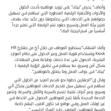
تركيا
وأضاف:" يحرص "بيتك" على تزويد موظفيه بأحدث الحلول
والأدوات والأجهزة الرقمية المتطورة التي تساهم في تسهيل
مصر
حصولهم على الخدمات التي يحتاجونها دون تكبد عناء، بهدف
تعزيز بيئة العمل وتسريع جهود نشر الرقمنة التي تعتبر جزءاً
المملكة المتحدة
أساسياً من استراتيجية البنك".
مملكة البحرين
وأفاد الشهاب:"يستطيع الموظف من خلال أيّ من جهازيّ HR
Kiosk وباستخدام هوية العمل وعبر الدخول على نظام الموارد
البشرية، الحصول على عدة خدمات وطباعة بعض الشهادات
بشكل آمن وسريع، بما يساهم في تحقيق الرؤية الرقمية لـ
"بيتك" فى جوانب العمل وما يتعلق بالموظفين".
وقال إن:"الجهازين خطوة نحو تقديم المزيد من الحلول التي
تساهم في تسهيل سبل تقديم الخدمات للموظفين بشكل آلي
وسريع، وعبر أدوات تقنية تتسم بالسرية والأمان والسرعة. وتتميز
الخدمة الجديدة بأنها تتيح للموظفين الحصول على الخدمة في
غير اوقات العمل وفي مواقع قد تكون الاقرب اليهم خاصة
بالنسبة للموظفين العاملين خارج المركز الرئيسي".