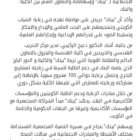
تركيا
الاجتماعية لـ "بيتك" وإسهاماته والتعاون المثمر بين الكلية
والبنك.
مصر
وأكد أن "بيتك" حريص على مواصلة نهجه في رعاية الشباب
الكويتي وتشجيعهم على البحث العلمي والإبداع والابتكار
وتسليط الضوء على قدراتهم الإبداعية وإنجازاتهم العلمية.
المملكة المتحدة
من جانبه، أشاد الدكتور دعيج الركيبي، مدير مركز التدريب
الهندسي والخريجين في كلية الهندسة والبترول بالتعاون
مملكة البحرين
الدائم والعلاقة القوية التي تربط "بيتك" والكلية و الدور البارز
الذي يلعبه البنك في دعم الطلبة لاسيما في رعايته لمشاريع
التخرج، وتتمثل برعاية حوالي 100 مشروع سنوياً، بالإضافة إلى
مشاركته ورعايته للمعارض التي تقيمها الكلية بشكل دوري.
من خلال مبادرات الرعاية ودعم الطلبة الكويتيين والمؤسسات
الأكاديمية في البلاد، يجسَّد "بيتك" مبدأ الشراكة المجتمعية مع
المؤسسات الأكاديمية وغيرها من الجهات الحكومية والخاصة
في الكويت.
ويسهم "بيتك" بنجاح في مسيرة التنمية المجتمعية المستدامة
بمختلف الأنشطة والمبادرات الاجتماعية في مجالات الصحة