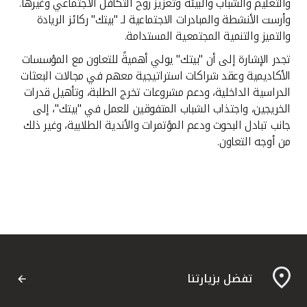
والتعليم والشباب والبيئة وتعزيز روح التكافل الاجتماعي وغيرها.
وأرست الأنشطة والمبادرات الاجتماعية لـ "بيتك" ركائز الريادة
والتميز والتنمية المجتمعية المستدامة.
تجدر الإشارة إلى أن "بيتك" يولي أهميةً للتعاون مع المؤسسات
الأكاديمية وعقد شراكات استراتيجية معهم في مجالات البعثات
الدراسية الداخلية، ودعم مشروعات تخرج الطلبة، وتأهيل قدرات
الخريجين، واجتذاب الشباب المتفوقين للعمل في "بيتك"، إلى
جانب تبادل البحوث ودعم المؤتمرات والأندية الطلابية، وغير ذلك
من أوجه التعاون.
تفضل بزيارتنا