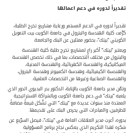
تقديراً لدوره في دعم اعمالها
القنوات المصرفية
تقديراً لدورهِ في الدعم المستمر ورعاية مشاريع تخرج الطلبة،
أدوات وخدمات
كرَّمت كلية الهندسة والبترول في جامعة الكويت بيت التمويل
الكويتي "بيتك"، بحضور ممثلين عن البنك والجامعة.
خدمات ما بعد البيع
ويعتبر "بيتك" أكبر راعٍ لمشاريع تخرج طلبة كلية الهندسة
والبترول من مختلف التخصصات، بما في ذلك تخصص الهندسة
الميكانيكية، والهندسة الكهربائية، والهندسة المدنية،
اتصل بنا
والهندسة الكيميائية، وهندسة الكمبيوتر وهندسة البترول،
والهندسة الصناعية وغيرها من التخصصات العلمية.
مواقع الفروع وأجهزة الصرف الآلي
وثمّن مدير جامعة الكويت بالإنابة، الدكتور بدر البديوي الدور الذي
يلعبه "بيتك" في دعم جامعة الكويت وبالشراكة الاستراتيجية
ألمانيا
الممتدة منذ سنوات عديدة مع "بيتك" التي تشّكل قيمةً مضافةً
للطرفين، والمبادرات التي يحرص البنك على تقديمها.
ماليزيا
بدوره، أعربَ مدير العلاقات العامة في "بيتك"، فيصل السرّيع عن
شكره لهذا التكريم الذي يعكس نجاح برنامج المسؤولية