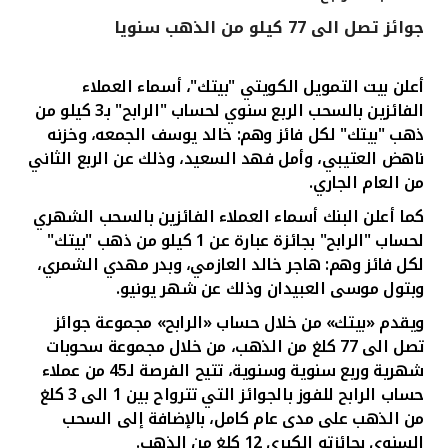
جوائز تصل الى 77 كيلو من الذهب سنويا
القنوات المصرفية
أ
علن بيت التمويل الكويتي "بيتك"، أسماء العملاء
أدوات وخدمات
الفائزين بالسحب الربع سنوي لحساب "الرابح" بـ3 كيلو من
ذهب "بيتك" لكل فائز وهم: خالد يوسف الجمعه، وخزنه
خدمات ما بعد البيع
ناهض العتيبي، وأمل فهد السعيد، وذلك عن الربع الثاني
من العام الجاري.
كما أعلن البنك أسماء العملاء الفائزين بالسحب الشهري
اتصل بنا
لحساب "الرابح" بجائزة عبارة عن 1 كيلو من ذهب "بيتك"
لكل فائز وهم: هاجر خالد العازمي، وبدر مهدي الشمري،
مواقع الفروع وأجهزة الصرف الآلي
وبتول موسى العبيدان وذلك عن شهر يونيو.
ويقدم «بيتك» من خلال حساب «الرابح» مجموعة جوائز
ألمانيا
تصل الى
77
كلغ من الذهب
، من خلال مجموعة سحوبات
شهرية وربع سنوية وسنوية، تتيح الفرصة لـ
45
من عملاء
ماليزيا
حساب الرابح للفوز بالجوائز التي تترواح بين 1 الى 3 كلغ
من الذهب على مدى عام كامل، بالإضافة إلى السحب
السنوي بجائزته الكبرى 12 كلغ من الذهب.