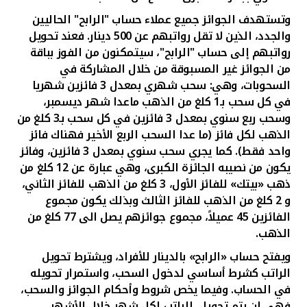
تركيا
وتستهدف الجوائز جميع عملاء حساب "الرابح" الحاليين
والجدد، الذين لا تقل رواتبهم عن 500 دينار. فعند تحويل
مصر
رواتبهم إلى حساب "الرابح"، سيتمكنون من الفوز بباقة
من الجوائز غير المسبوقة من خلال المشاركة في
المملكة المتحدة
السحوبات، وهي: سحب شهري بمعدل
3 فائزين شهريا
في كل سحب بـ1 كلغ من الذهب ماعدا شهر ديسمبر،
مملكة البحرين
وسحب ربع سنوي بمعدل 3 فائزين في كل سحب بـ3 كلغ من
الذهب لكل فائز (ما عدا السحب الربع الأخير فهناك فائز
واحد فقط). كما يجري سحب سنوي بمعدل 3 فائزين، وفائز
يكون من نصيبه الجائزة الكبرى، وهي عبارة عن 12 كلغ من
ذهب «بيتك» للفائز الأول، 3 كلغ من الذهب للفائز الثاني،
و 2 كلغ من الذهب للفائز الثالث وبذلك يكون مجموع
الفائزين 45 عميلاً، مجموع جوائزهم يصل الى 77 كلغ من
الذهب.
ويفتح حساب «الرابح» بالدينار للأفراد، ويشترط تحويل
الراتب كشرط أساسي لدخول السحب، واستمرار تحويله
في الحساب. وفيما يخص شروط وأحكام الجوائز والسحب،
فهي
ان يتم تحويل
الراتب لكل شهر خلال الأشهر