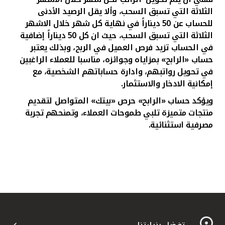
الثلاثة التي تسبق السحب، وألا يقل الرصيد الأدنى
للحساب عن 50 ديناراً في نهاية كل شهر خلال الاشهر
الثلاثة التي تسبق السحب، حيث ان كل 50 ديناراً إضافية
في الحساب تزيد فرص العميل في الربح، وبذلك يعتبر
حساب «الرابح» بمزاياه وجوائزه، مناسبا للعملاء الراغبين
في تحويل رواتبهم، وادارة حساباتهم الشخصية، مع
إمكانية الادخار والاستثمار.
ويؤكد حساب «الرابح» حرص «بيتك» المتواصل لتقديم
منتجات متميزة تلبي طموحات العملاء، وتمنحهم تجربة
مصرفية استثنائية.