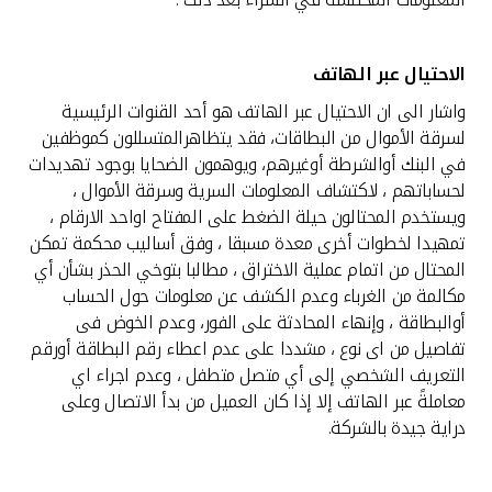
الاحتيال عبر الهاتف
واشار الى ان الاحتيال عبر الهاتف هو أحد القنوات الرئيسية
لسرقة الأموال من البطاقات، فقد يتظاهرالمتسللون كموظفين
في البنك أوالشرطة أوغيرهم، ويوهمون الضحايا بوجود تهديدات
لحساباتهم ، لاكتشاف المعلومات السرية وسرقة الأموال ،
ويستخدم المحتالون حيلة الضغط على المفتاح اواحد الارقام ،
تمهيدا لخطوات أخرى معدة مسبقا ، وفق أساليب محكمة تمكن
المحتال من اتمام عملية الاختراق ، مطالبا بتوخي الحذر بشأن أي
مكالمة من الغرباء وعدم الكشف عن معلومات حول الحساب
أوالبطاقة ، وإنهاء المحادثة على الفور، وعدم الخوض فى
تفاصيل من اى نوع ، مشددا على عدم اعطاء رقم البطاقة أورقم
التعريف الشخصي إلى أي متصل متطفل ، وعدم اجراء اي
معاملةً عبر الهاتف إلا إذا كان العميل من بدأ الاتصال وعلى
دراية جيدة بالشركة.