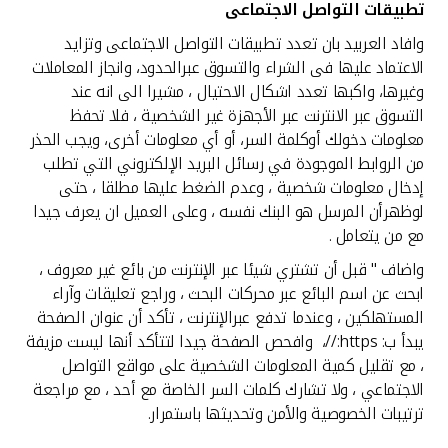
تطبيقات التواصل الاجتماعى
وافاد العربيد بان تعدد تطبيقات التواصل الاجتماعى وتزايد
الاعتماد عليها فى الشراء والتسوق عبرالحدود، وانجاز المعاملات
وغيرها، واكبها تعدد اشكال الاحتيال ، مشيرا الى انه عند
التسوق عبر الانترنت عبر الأجهزة غير الشخصية ، فلا تحفظ
معلومات دخولك أوكلمة السر، أو أي معلومات أخرى، ويجب الحذر
من الروابط الموجودة في رسائل البريد الإلكتروني التي تطلب
إدخال معلومات شخصية ، وعدم الضغط عليها مطلقا ، حتى
لوظهرأن المرسل هو البنك نفسه ، وعلى العميل ان يعرف جيدا
مع من يتعامل .
واضاف " قبل أن تشتري شيئا عبر الإنترنت من بائع غير معروف ،
ابحث عن اسم البائع عبر محركات البحث ، وراجع تعليقات وآراء
المستهلكين ، وعندما تدفع عبرالإنترنت ، تأكد أن عنوان الصفحة
يبدأ ب: https://، وافحص الصفحة جيدا لتتأكد أنها ليست مزيفة
، مع تقليل كمية المعلومات الشخصية على مواقع التواصل
الاجتماعي ، ولا تشارك كلمات السر الخاصة مع أحد ، مع مراجعة
ترتيبات الخصوصية والأمن وتحديثها باستمرار.