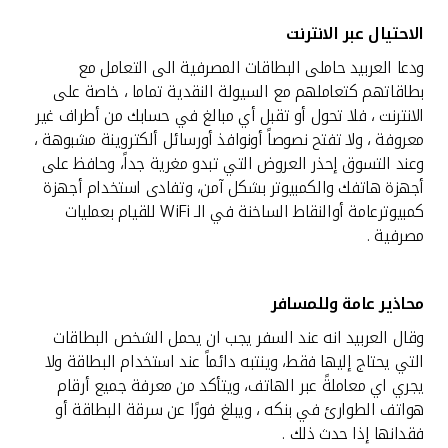
الاحتيال عبر الانترنت
ودعا العربيد حاملى البطاقات المصرفية الى التعامل مع
بطاقاتهم كتعاملهم مع السيولة النقدية تماما ، خاصة على
الانترنت ، فلا تحول أو تقبل أي مبالغ في حسابك من أطراف غیر
معروفة ، ولا تفتح نصوصاً أونوافذ أورسائل ألكتروينة مشبوهة ،
وعند التسوق إحذر العروض التي تبدو مغرية جداً، وحافظ على
أجهزة هاتفك والكمبيوتر بشكل آمن، وتفادى استخدام أجهزة
كمبيوترعامة أوالنقاط الساخنة في الـ WiFi للقيام بعمليات
مصرفية .
محاذير عامة وللمسافر
وقال العربيد انه عند السفر يجب ان يحمل الشخص البطاقات
التي يحتاج إليها فقط، وينتبه دائماً عند استخدام البطاقة ولا
يجري اي معاملةً عبر الهاتف، ويتأكد من معرفة جميع أرقام
هواتف الطوارئ في بنكه ، ويبلغ فورًا عن سرقة البطاقة أو
فقدانها إذا حدث ذلك .