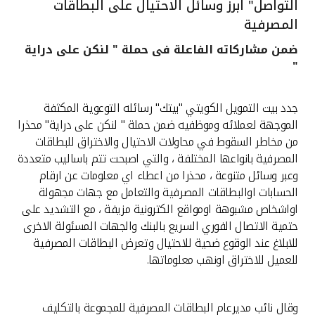
التواصل" ابرز وسائل الاحتيال على البطاقات
القنوات المصرفية
المصرفية
ضمن مشاركاته الفاعلة فى حملة " لنكن على دراية
أدوات وخدمات
"
خدمات ما بعد البيع
جدد بيت التمويل الكويتي "بيتك" رسائله التوعوية المكثفة
الموجهة لعملائه وموظفيه ضمن حملة " لنكن على دراية" محذرا
من مخاطر السقوط في محاولات الاحتيال والاختراق للبطاقات
المصرفية بانواعها المختلفة ، والتي اصبحت تتم باساليب متعددة
اتصل بنا
وعبر وسائل متنوعة ، محذرا من اعطاء اي معلومات عن ارقام
الحسابات اوالبطاقات المصرفية والتعامل مع جهات مجهولة
مواقع الفروع وأجهزة الصرف الآلي
اواشخاص مشبوهة اومواقع الكترونية مزيفة ، مع التشديد على
حتمية الاتصال الفوري السريع بالبنك والجهات المسئولة الاخرى
ألمانيا
للابلاغ عند الوقوع ضحية للاحتيال وتعرض البطاقات المصرفية
للعميل للاختراق اونهب معلوماتها.
ماليزيا
وقال نائب مديرعام البطاقات المصرفية للمجموعة بالتكليف