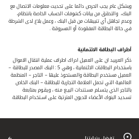
وبشكل عام يجب الحرص دائما على تحديث معلومات الاتصال مع
البنك، والتحقق من بيانات كشوفات الحساب الخاصة بانتظام،
وعدم تجاهل أي تنبيهات من قبل البنك ، وعمل بلاغ لدى الشرطة
في حالة البطاقة المفقودة أو المسروقة .
أطراف البطاقة الائتمانية
ذكر العربيد ان على العميل ادراك اطراف عملية انتقال الاموال
باستخدام البطاقات الائتمانية ، وهي 5 : البنك المصدر للبطاقة –
العميل مستخدم البطاقة والمستحوذ عليها – التاجر – المنظمة
العالمية التي تحمل العلامة التجارية للبطاقة – البنك الخاص
بالتاجر الذي يتسـلم مسـتندات البيـع مـنه ، ويقـوم بمتابعة
تسـديد البنوك الأعضاء للديون المترتبة على اسـتخدام البطاقة.
تفضل بزيارتنا