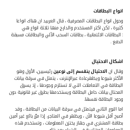
انواع البطاقات
وحول انواع البطاقات المصرفية ، قال العربيد ان هناك انواعا
كثيرة ، لكن اكثر المستخدم والدارج منها ثلاثة انواع هي
: البطاقات الائتمانية ، بطاقات السحب الآلي والبطاقات مسبقة
الدفع .
اشكال الاحتيال
وقال ان
الاحتيال ينقسم إلى نوعين
رئيسيين، الأول وهو
الأكثر شيوعا ويظهرعادة عبرالإنترنت ، يتمثل في سرقة بيانات
البطاقة في التعاملات التي لا تستلزم وجودها ، إذ يسرق
المحتال بيانات حامل البطاقة ويستخدمها بطرق غير قانونية دون
وجود البطاقة نفسها.
اما النوع الثاني فيتمثل في سرقة البيانات من البطاقة ، وقد
أصبح أقل شيوعا الآن ، ويظهر في المتاجر، إذا مرّر بائع غير أمين
بطاقة المشتري في جهاز يختزن المعلومات ، وتستخدم هذه
المعلومات المختلسة في الشراء بعد ذلك .