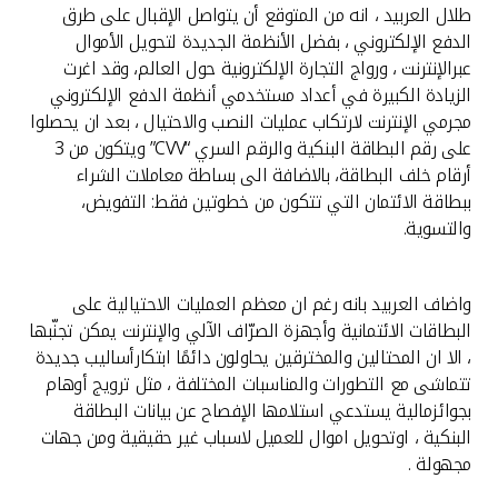
تركيا
طلال العربيد ، انه من المتوقع أن يتواصل الإقبال على طرق
الدفع الإلكتروني ، بفضل الأنظمة الجديدة لتحويل الأموال
مصر
عبرالإنترنت ، ورواج التجارة الإلكترونية حول العالم، وقد اغرت
الزيادة الكبيرة في أعداد مستخدمي أنظمة الدفع الإلكتروني
مجرمي الإنترنت لارتكاب عمليات النصب والاحتيال ، بعد ان يحصلوا
المملكة المتحدة
على رقم البطاقة البنكية والرقم السري “CVV” ويتكون من 3
أرقام خلف البطاقة، بالاضافة الى بساطة معاملات الشراء
مملكة البحرين
ببطاقة الائتمان التي تتكون من خطوتين فقط: التفويض،
والتسوية.
واضاف العربيد بانه رغم ان معظم العمليات الاحتيالية على
البطاقات الائتمانية وأجهزة الصرّاف الآلي والإنترنت يمكن تجنّبها
، الا ان المحتالين والمخترقين يحاولون دائمًا ابتكارأساليب جديدة
تتماشى مع التطورات والمناسبات المختلفة ، مثل ترويج أوهام
بجوائزمالية يستدعي استلامها الإفصاح عن بيانات البطاقة
البنكية ، اوتحويل اموال للعميل لاسباب غير حقيقية ومن جهات
مجهولة .