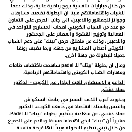
من خلال مبارايات تنافسية بروح رياضية عالية، وذلك دعماً
للشباب واهتماماتهم مبينا ان البطولة تضمنت مسابقات
وجوائز للجمهور واللاعبين، الى جانب الحرص على التعاون
مع عدد من الشباب الكويتي اصحاب المشاريع للتواجد في
الفعالية وتوزيع القهوة والعصائر على الجمهور
واللاعبين، وذلك من منطلق حرص "بيتك" على دعم الشباب
الكويتي أصحاب المشاريع من جهة، وبما يضيف رونقا
جميلا للبطولة من جهة اخرى.
وقال ان بطولة "بيتك" للـ
padel
ساهمت باكتشاف طاقات
ومهارات الشباب الكويتي واهتماماتهم الرياضية.
الداعم و الاستشاري للعبة البادل في الكويت - الدكتور
عماد دشتي
وبدوره، أعرب اللاعب المميز في رياضة الاسكواش
والتنس واستاذ الاقتصاد في جامعة الكويت، الدكتور
عماد دشتي، عن سعادته بتنظيم بطولة "بيتك" للـ
Padel
،
مشيراً أن "بيتك" ابدى اهتماما مسبقا وتقدم على الجميع
من خلال تبني تنظيم البطولة مبيناً انها فرصة مناسبة