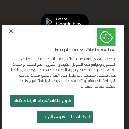
سياسة ملفات تعريف الارتباط
عندما تستخدم ,kfh.com, kfhonline.com وتطبيقات الهاتف
المحمول ومواقع بيت التمويل الكويتي الأخرى ، يتم استخدام ملفات
تعريف الارتباط لتخصيص تجربة العملاء وتحسينها ، وهذا سيساعدنا
على تحسين منتجاتنا وخدماتنا. حدد "قبول جميع ملفات تعريف
الارتباط" للموافقة أو "إدارة ملفات تعريف الارتباط" لمراجعتها.
يمكنك معرفة المزيد عن
بيت التمويل الكويتي جميع الحقوق محفوظة © 2026
قبول ملفات تعريف الارتباط كلها
شروط وأحكام استخدام الموقع الإلكتروني
ملفات
إعدادات ملف تعريف الارتباط
تعريف الارتباط
بيان الخصوصية
تواصل معنا