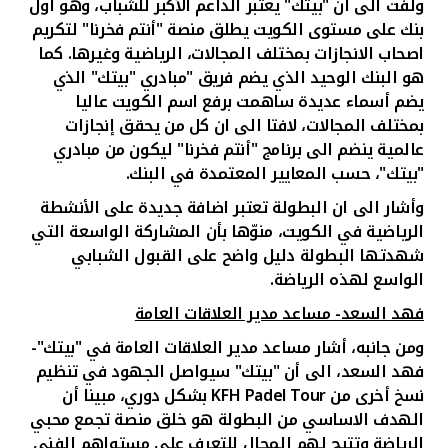
ولفت الى ان "بيتك" يعتبر الداعم الأكبر للشباب، وهو أول
بنك على مستوى الكويت يطلق منصة "أنتم فخرنا" لتكريم
اصحاب الانجازات بمختلف المجالات، الرياضية وغيرها. كما
هو البنك الوحيد الذي يضم فريق "مبادري "بيتك" الذي
يضم أسماء عديدة ساهمت برفع اسم الكويت عاليا
بمختلف المجالات، لافتا الى ان كل من يحقق إنجازات
عالمية ينضم الى برنامج "أنتم فخرنا" ليكون من مبادري
"بيتك"، حسب المعايير المعتمدة في البنك.
وأشار الى ان البطولة تعتبر اضافة جديدة على الأنشطة
الرياضية في الكويت، منوّها بأن المشاركة الواسعة التي
شهدتها البطولة دليل واضح على القبول الشبابي
الواسع لهذه الرياضة.
فهد السعد- مساعد مدير العلاقات العامة
ومن جانبه، أشار مساعد مدير العلاقات العامة في "بيتك"-
فهد السعد، الى أن "بيتك" سيواصل الجهود في تنظيم
نسخ أخرى من
KFH Padel Tour
بشكل دوري، مبينا أن
الهدف الاساسي من البطولة هو خلق منصة تجمع محبي
الرياضة وتتيح لهم المجال للتعرف على مستواهم الفني