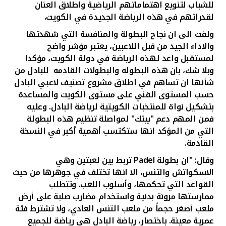
للشباب لتنويع اهتماماتهم الرياضية واطلاق العنان
لقدراتهم في هذه الرياضة الجديدة في الكويت
.
ولفت الى ان نجاح البطولة والمنافسة التي شهدتها
والاداء الجيد من قبل اللاعبين، يعتبر مؤشر واضح
لمستقبل واعد لهذه الرياضة في دولة الكويت، مؤكدا
وبلا شك، بان هذه البطوله والبطولات القادمه للبادل من
شأنها ان تساهم في اطلاق مشروع تصنيف لاعبي البادل
حسب المستوى الفني على مستوى الكويت والمساعدة
بتشكيل نواة للمنتخبات الكويتية لرياضة البادل
.
وعليه
فمن المهم دعم "بيتك" لمواصلة تنظيم هذه البطولة
التي من المؤكد انها ستكتسب أهمية أكبر في النسخة
القادمة
.
وقال: "ان بطولة
Padel
تربط بين لعبتين وهي
الاسكواتش والتنس، الا انها تختلف في جوهرها من حيث
القواعد التي تحكمها، وأسلوب اللعب
.
وتتطلب
ممارستها مرونة بدنية واستخدام مضارب صلبة على أرض
ملعب أصغر حجماً من ملعب التنس العادي، ولا تشترط فئة
عمرية معينة
.
باختصار، رياضة البادل هي رياضة للجميع