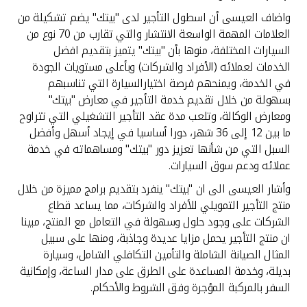
تركيا
واضاف العيسى أن اسطول التأجير لدى "بيتك" يضم تشكيلة من
العلامات المهمة الواسعة الانتشار والتي تقارب من 70 نوع من
مصر
السيارات المختلفة، منوها بأن "بيتك" يتميز بتقديم افضل
الخدمات لعملائه (الأفراد والشركات) وبأعلى مستويات الجودة
المملكة المتحدة
في الخدمة، ويمنحهم فرصة اختيارالسيارة التي تناسبهم
بسهولة من خلال تقديم خدمة التأجير في معارض "بيتك"
ومعارض الوكالة، وتلعب مدة عقد التأجير التشغيلي التي تتراوح
مملكة البحرين
ما بين 12 إلى 36 شهر، دورا أساسيا في إيجاد أسهل وأفضل
السبل التي من شأنها تعزيز دور "بيتك" ومساهماته في خدمة
عملائه ودعم سوق السيارات.
وأشار العيسى الى ان "بيتك" ينفرد بتقديم برامج مميزة من خلال
منتج التأجير التمويلي للأفراد والشركات، مما يساعد قطاع
الشركات على وجود حلول وسهولة في التعامل مع المنتج، مبينا
ان منتج التأجير يحمل مزايا عديدة وجاذبة، ومنها على سبيل
المثال الصيانة الشاملة والتأمين التكافلي الشامل، وسيارة
بديلة، وخدمة المساعدة على الطرق على مدار الساعة، وإمكانية
السفر بالمركبة المؤجرة وفق الشروط والأحكام.