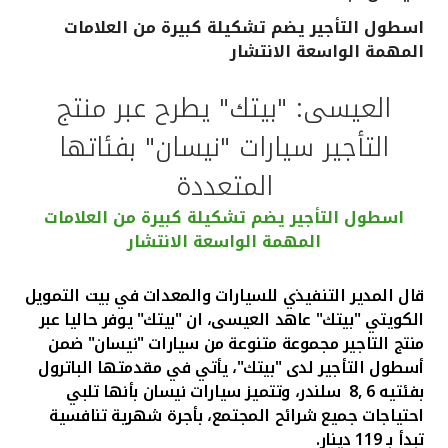
اسطول التأجير يضم تشكيلة كبيرة من العلامات
القنوات المصرفية
المهمة الواسعة الانتشار
أدوات وخدمات
العيسى: "بيتك" يطرح عبر منتج
التأجير سيارات "نيسان" بفئاتها
خدمات ما بعد البيع
المتعددة
اسطول التأجير يضم تشكيلة كبيرة من العلامات
اتصل بنا
المهمة الواسعة الانتشار
مواقع الفروع وأجهزة الصرف الآلي
قال المدير التنفيذي للسيارات والمعدات في بيت التمويل
الكويتي "بيتك" عاهد العيسى، ان "بيتك" يوفر
حاليا عبر
ألمانيا
منتج التاجير مجموعة متنوعة من سيارات "
نيسان
" ضمن
أسطول التأجير لدى "بيتك"، يأتي في مقدمتها الباترول
بفئتيه
6 ,8
سلندر، وتتميز سيارات نيسان بأنها تلبي
ماليزيا
احتياجات جميع شرائح المجتمع، بأجرة شهرية تنافسية
تبدأ بـ
119
دينار.