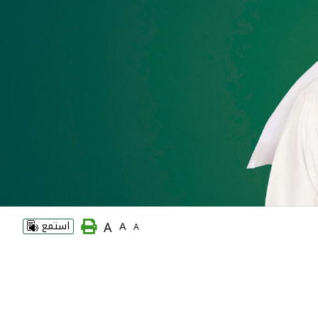
A
A
استمع
A