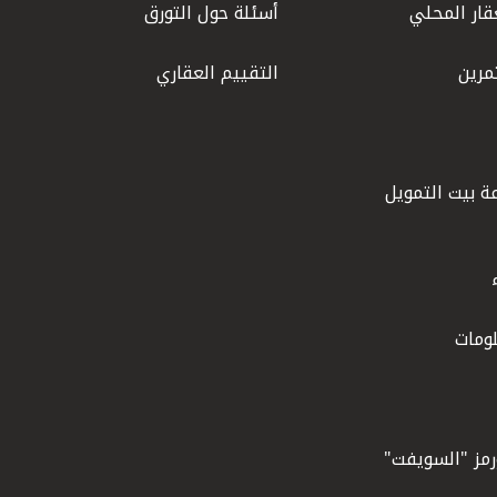
قار المحلي
أسئلة حول التورق
مرين
التقييم العقاري
ة بيت التمويل
ومات
ورمز "السويفت"