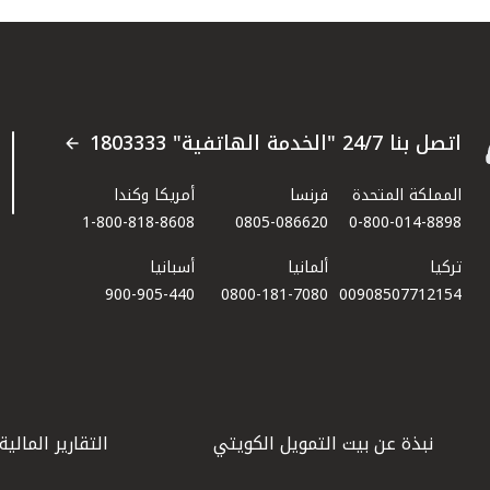
اتصل بنا 24/7 "الخدمة الهاتفية" 1803333
المملكة المتحدة
فرنسا
أمريكا وكندا
1-800-818-8608
0805-086620
0-800-014-8898
تركيا
ألمانيا
أسبانيا
900-905-440
0800-181-7080
00908507712154​
نبذة عن بيت التمويل الكويتي
التقارير المالية