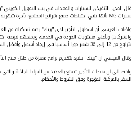
قال المدير التنفيذي للسيارات والمعدات في بيت التمويل الكويتي "بي
سيارات MG بأنها تلبي احتياجات جميع شرائح المجتمع، بأجرة شهرية تنافسية تبدأ بـ 105 د ك.
والشركات) وبأعلى مستويات الجودة في الخدمة، ويمنحهم فرصة اختيا
تتراوح من 12 إلى 36 شهر دورا أساسيا في إيجاد أسهل وأفضل السبل التي من شأنها تعزيز دور "بيتك" ومساهماته في خدمة عملائه ودعم سوق السيارات .
وقال العيسي ان "بيتك" ينفرد بتقديم برامج مميزة من خلال منتج الت
ولفت الى ان منتجات التأجير تتمتع بالعديد من المزايا الجاذبة والت
السفر بالمركبة المؤجرة وفق الشروط والأحكام.