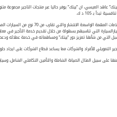
تك" عاهد العيسي، ان "بيتك" يوفر حاليا عبر منتجات التاجير مجموعة متن
واضاف العيسي أن اسطول التأجير لدى "بيتك" يضم ت
رالسيارة التي تناسبهم بسهولة من خلال تقديم خدمة التأجير في معار
أجير التمويلي للأفراد والشركات مما يساعد قطاع الشركات على ايجاد حل
ي منها على سبيل المثال الصيانة الشاملة والتأمين التكافلي الشامل، وسي