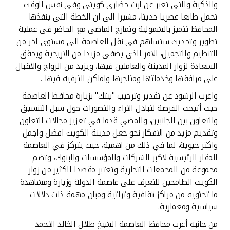
تركيا
والذكية والتى تعبر عن ارث حضارى كويتى وفى نفس الوقت
تحمل طابعا عصريا حديثا، مشيرا الى ان الخطة التى ينفذها
المحافظ تتميز بالشمولية وتمازج الماضى مع الحاضر فى عملية
مصر
تطوير وتحديث ستساهم فى نقل العاصمة الى مستوى اخر من
التنظيم والتجميل، الامر الذى يضفى مزيدا من الاريحية ويحقق
المملكة المتحدة
السعادة لزوار المدينة والعاملين فيها، ويزيد من الرواج والاقبال
على مرافقها وخدماتها ومتاجرها واماكن الترفيه فيها .
مملكة البحرين
واعرب الرشود عن تقدير وترحيب "بيتك" بزيارة محافظ العاصمة
حيث أتيحت الفرصة لتبادل الاراء والتصورات حول سبل التنسيق
والتعاون بين الجانبين، والمضي قدما في تعزيز مجالات التعاون
وتقديم مزيد من الافكار نحو جعل مدينة الكويت افضل واجمل
واكثر حيوية، لما في ذلك من اهمية، حيث يتركز في العاصمة
المقار الرئيسية لاكبر الشركات والمؤسسات والبنوك، وتضم
مجموعة من المجمعات التجارية وتعتبر مقصدا للكثير من زوار
الكويت الطامحين للتعرف على عاصمة الدولة وزيارة ومشاهدة
ما تحتويه من مراكز ثقافية وتراثية ومبان مهمة ذات دلالات
سياسية ومعمارية.
من جانبه أعرب محافظ العاصمة الشيخ طلال الخالد الاحمد