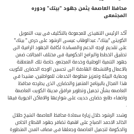
محافظ العاصمة يثمن جهود "بيتك" ودوره
القنوات المصرفية
المجتمعى
أدوات وخدمات
أكد الرئيس التنفيذى للمجموعة بالتكليف فى بيت التمويل
الكويتى "بيتك"، عبدالوهاب عيسى الرشود على حرص " بيتك"
خدمات ما بعد البيع
على تقديم اوجه الدعم والمساندة لكافة الجهود الرامية الى
تحقيق الخطط والبرامج الحكومية فى مختلف المجالات ضمن
جهود التنمية الوطنية وخدمة المجتمع، خاصة تلك المتعلقة
بالاعمال والانشطة الهادفة الى تحسين الوجه الحضارى للكويت
اتصل بنا
وحماية البيئة وتعزيز منظومة الخدمات للمواطنين، مشيدا في
هذا المجال بالبرنامج المتميز والحضارى الذى يطرحه محافظ
مواقع الفروع وأجهزة الصرف الآلي
العاصمه بشأن تجميل وتطوير مرافق مدينة الكويت العاصمة
واضفاء طابع حضارى حديث على شوارعها والاماكن الحيوية فيها
ألمانيا
.
وشدد الرشود خلال زيارة سعادة محافظ العاصمة الشيخ طلال
ماليزيا
الخالد الاحمد الصباح على اهمية تضافر جهود القطاع الخاص
والحكومة لتجميل العاصمة وجعلها فى مصاف المدن المتطورة