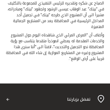
الصباح عن شكره وتقديره للرئيس التنفيذي للمجموعة بالتكليف
في "بيتك" عبد الوهاب عيسى الرشود ولجهود "بيتك" ومبادراته،
مشيراَ الى أن المشروع الذي طرحه "بيتك" في تجميل أحد
المداخل الرئيسية في المحافظة يعد من المشاريع الجمالية
المتميزة.
وأضاف أن "العرض المرئي الذي شاهدناه اليوم حول المشروع
والخدمات المقدمة له يعطي انموذجاَ متقدما يتناسب مع رؤية
المحافظة نحو التجميل والتحديث"، لافتاَ الى "أننا سنرى هذا
المشروع وغيره من المشاريع الموازية إن شاء الله في المحافظة
قريباَ على أرض الواقع".
تفضل بزيارتنا