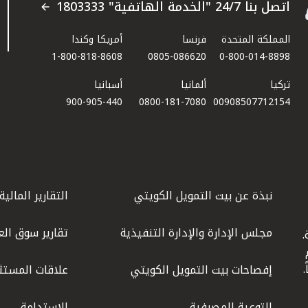
اتصل بنا 24/7 "الخدمة الهاتفية" 1803333
المملكة المتحدة
فرنسا
أمريكا وكندا
1-800-818-8608
0805-086620
0-800-014-8898
تركيا
ألمانيا
أسبانيا
900-905-440
0800-181-7080
00908507712154​
نبذة عن بيت التمويل الكويتي
التقارير المالية
مجلس الإدارة والإدارة التنفيذية
تقارير سوق الع
.
ليوم
إفصاحات بيت التمويل الكويتي
علاقات المستث
التوعية المصرفية
الاستدامة