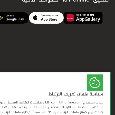
سياسة ملفات تعريف الارتباط
عندما تستخدم ,kfh.com, kfhonline.com وتطبيقات ا
استخدام ملفات تعريف الارتباط لتخصيص تجربة العملاء وتحسينها ، وهذا س
حدد "قبول جميع ملفات تعريف الارتباط" للموافقة أو "إدارة ملفات تعريف ال