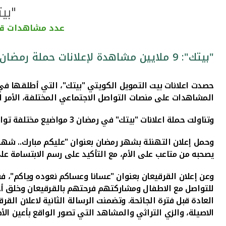
"بيتك": 9 ملايين 
عدد مشاهدات قياس
"بيتك": 9 ملايين مشاهدة لإعلانات حملة رمضان
المشاهدات على منصات التواصل الاجتماعي المختلفة، الأمر الذ
وتناولت حملة اعلانات "بيتك" في رمضان 3 مواضيع مختلفة تواكب 3 أحداث متتابعة تشمل التهنئة بشهر رمضان، والقرقيعان والتهنئة بالعيد.
وحمل إعلان التهنئة بشهر رمضان بعنوان "عليكم مبارك.. شهر
يصحبه من متاعب على الأم، مع التأكيد على رسم الابتسامة عل
وعن إعلان القرقيعان بعنوان "عسانا وعساكم نعوده وياكم"، 
للتواصل مع الاطفال ومشاركتهم فرحتهم بالقرقيعان وخلق أجوا
العادة قبل فترة الجائحة. وتضمنت الرسالة الثانية لاعلان ال
الاصيلة، والزي التراثي والمشاهد التي تصور الواقع بأعين ال