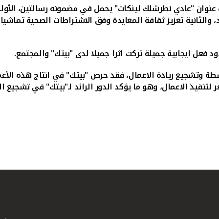
ت عنوان "عادي نطرشلك لينكات" يحمل في مضمونه رسالتين، الأولى 
والثانية تعزيز ثقافة المعايدة وفق الاشتراطات الصحية تماشيا 
ود فعل ايجابية جميلة تركت اثرا جميلا لدى "بيتك" والمجتمع.
وتشجيع ريادة الاعمال، فقد حرص "بيتك" في انتاج هذه الأعمال
فيذ الاعمال، وهو ما يؤكد الدور الرائد لـ"بيتك" في تشجيع الم