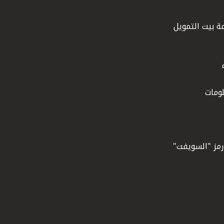
ة بيت التمويل
ومات
ورمز "السويفت"