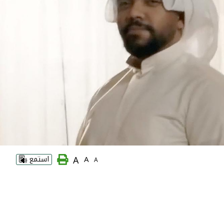
A
A
استمع
A